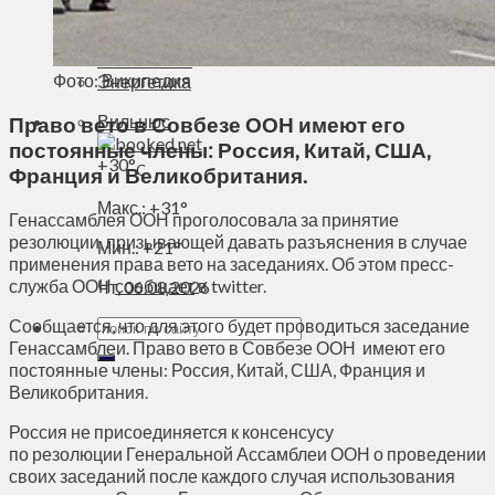
Духовное пространство
Спорт
Технологии
Фото: Википедия
Энергетика
Вильнюс
Право вето в Совбезе ООН имеют его
постоянные члены: Россия, Китай, США,
+
30°
C
Франция и Великобритания.
Макс.:
+
31°
Генассамблея ООН проголосовала за принятие
резолюции, призывающей давать разъяснения в случае
Мин.:
+
21°
применения права вето на заседаниях. Об этом пресс-
служба ООН
сообщает
в twitter.
Чт, 06.08.2026
Сообщается, что для этого будет проводиться заседание
Генассамблеи. Право вето в Совбезе ООН имеют его
постоянные члены: Россия, Китай, США, Франция и
Великобритания.
Россия не присоединяется к консенсусу
по резолюции Генеральной Ассамблеи ООН о проведении
своих заседаний после каждого случая использования