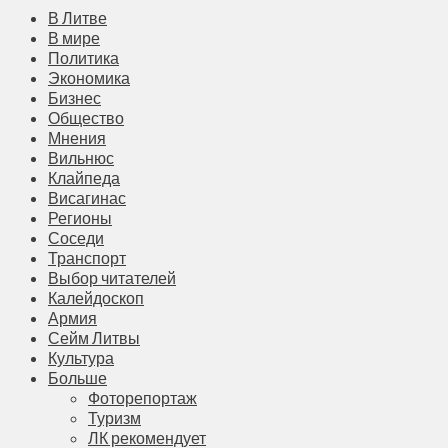
В Литве
В мире
Политика
Экономика
Бизнес
Общество
Мнения
Вильнюс
Клайпеда
Висагинас
Регионы
Соседи
Транспорт
Выбор читателей
Калейдоскоп
Армия
Сейм Литвы
Культура
Больше
Фоторепортаж
Туризм
ЛК рекомендует