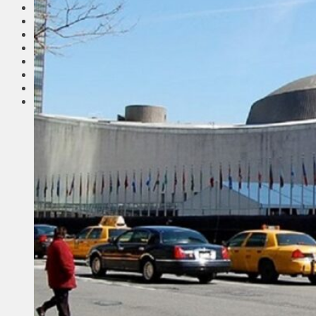
Соседи
Транспорт
Выбор читателей
Калейдоскоп
Армия
Сейм Литвы
Культура
Больше
Фоторепортаж
Туризм
ЛК рекомендует
Сеньорам
Образование
Здравоохранение
Экология
Происшествия
Приграничье
Деньги
Визиты
Выборы
Агроновости
Едим дома
Ищу семью