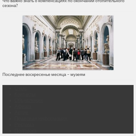
Что важно знать о компенсациях по окончании отопительного
сезона?
Последнее воскресенье месяца – музеям
О нас
Контакты
Объявления
Афиша
Архив
Правовая информация
Реклама
Подписка