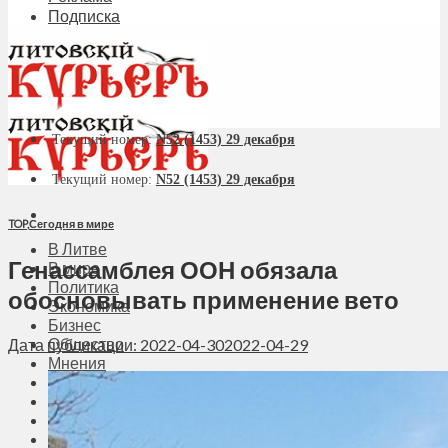
Подписка
Текущий номер:
N52 (1453) 29 декабря
Текущий номер:
N52 (1453) 29 декабря
TOP
,
Сегодня в мире
В Литве
Генассамблея ООН обязала
В мире
Политика
обосновывать применение вето
Экономика
Бизнес
Общество
Дата публикации: 2022-04-30
2022-04-29
Мнения
Вильнюс
Клайпеда
Висагинас
Регионы