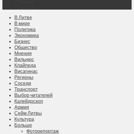
Реклама
Подписка
В Литве
В мире
Политика
Экономика
Бизнес
Общество
Мнения
Вильнюс
Клайпеда
Висагинас
Регионы
Соседи
Транспорт
Выбор читателей
Калейдоскоп
Армия
Сейм Литвы
Культура
Больше
Фоторепортаж