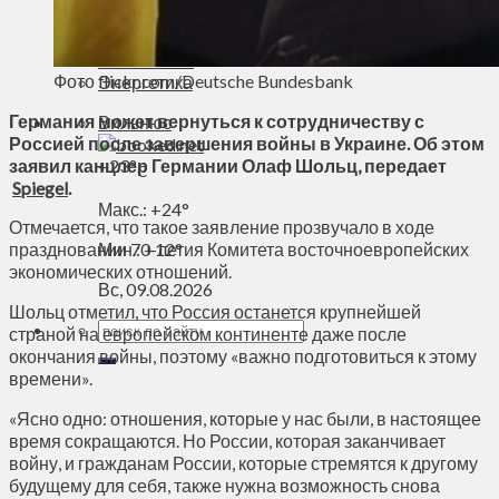
Духовное пространство
Спорт
Технологии
Фото flickr.com/Deutsche Bundesbank
Энергетика
Германия может вернуться к сотрудничеству с
Вильнюс
Россией после завершения войны в Украине. Об этом
заявил канцлер Германии Олаф Шольц, передает
+
23°
C
Spiegel
.
Макс.:
+
24°
Отмечается, что такое заявление прозвучало в ходе
праздновании 70-летия Комитета восточноевропейских
Мин.:
+
12°
экономических отношений.
Вс, 09.08.2026
Шольц отметил, что Россия останется крупнейшей
страной на европейском континенте даже после
окончания войны, поэтому «важно подготовиться к этому
времени».
«Ясно одно: отношения, которые у нас были, в настоящее
время сокращаются. Но России, которая заканчивает
войну, и гражданам России, которые стремятся к другому
будущему для себя, также нужна возможность снова