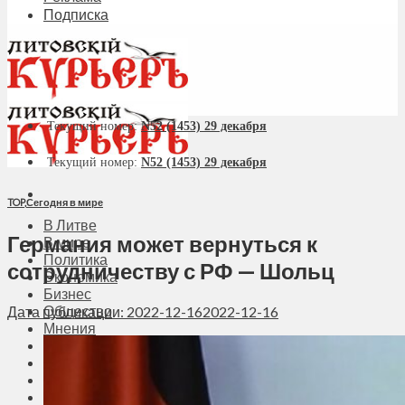
Подписка
Текущий номер:
N52 (1453) 29 декабря
Текущий номер:
N52 (1453) 29 декабря
TOP
,
Сегодня в мире
В Литве
Германия может вернуться к
В мире
Политика
сотрудничеству с РФ — Шольц
Экономика
Бизнес
Общество
Дата публикации: 2022-12-16
2022-12-16
Мнения
Вильнюс
Клайпеда
Висагинас
Регионы