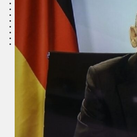
Соседи
Транспорт
Выбор читателей
Калейдоскоп
Армия
Сейм Литвы
Культура
Больше
Фоторепортаж
Туризм
ЛК рекомендует
Сеньорам
Образование
Здравоохранение
Экология
Происшествия
Приграничье
Деньги
Визиты
Выборы
Агроновости
Едим дома
Ищу семью