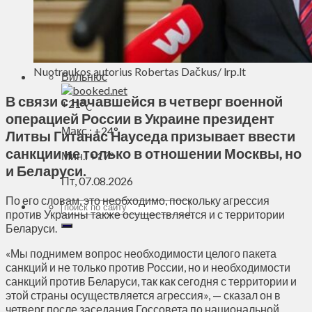
Духовное пространство
Спорт
Технологии
Энергетика
Nuotraukos autorius Robertas Dačkus/ lrp.lt
Вильнюс
В связи с начавшейся в четверг военной
+
21°
C
операцией России в Украине президент
Макс.:
+
24°
Литвы Гитанас Науседа призывает ввести
санкции не только в отношении Москвы, но
Мин.:
+
17°
и Беларуси.
Пт, 07.08.2026
По его словам, это необходимо, поскольку агрессия
против Украины также осуществляется и с территории
Беларуси.
«Мы поднимем вопрос необходимости целого пакета
санкций и не только против России, но и необходимости
санкций против Беларуси, так как сегодня с территории и
этой страны осуществляется агрессия», — сказал он в
четверг после заседания Госсовета по национальной