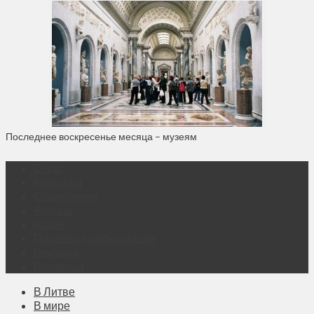
Последнее воскресенье месяца – музеям
О нас
Контакты
Объявления
Афиша
Архив
Правовая информация
Реклама
Подписка
В Литве
В мире