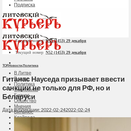
Подписка
Текущий номер:
N52 (1453) 29 декабря
Текущий номер:
N52 (1453) 29 декабря
TOP
,
Новости
,
Политика
В Литве
Гитанас Науседа призывает ввести
В мире
Политика
санкции не только для РФ, но и
Экономика
Беларуси
Бизнес
Общество
Мнения
Дата публикации: 2022-02-24
2022-02-24
Вильнюс
Клайпеда
Висагинас
Регионы