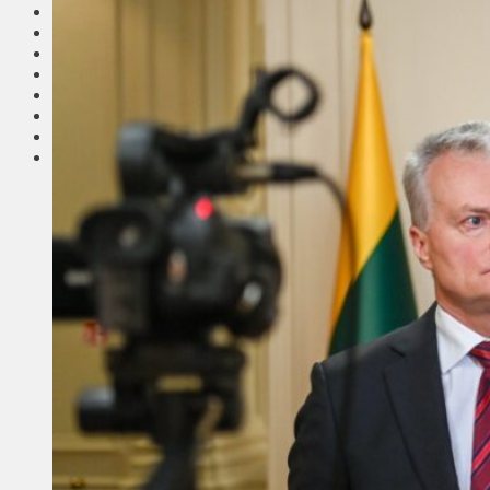
Соседи
Транспорт
Выбор читателей
Калейдоскоп
Армия
Сейм Литвы
Культура
Больше
Фоторепортаж
Туризм
ЛК рекомендует
Сеньорам
Образование
Здравоохранение
Экология
Происшествия
Приграничье
Деньги
Визиты
Выборы
Агроновости
Едим дома
Ищу семью