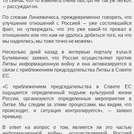
То сейчас что-то изменить очень быстро не так уж легко»,
— рассуждал он.
По словам Линкявичюса, преждевременно говорить, что
улучшение отношений с Россией — уже состоявшийся
факт, но «утверждать, что это уже какой-то провал в
отношениях или что нам не удалось добиться того, на что
мы надеялись, мы тоже точно не можем».
Несколько дней назад в интервью порталу lrytas.lt
Буткявичюс заявил, что Россия осуществляет против
Литвы информационную войну и она активизируется в
связи с приближением председательства Литвы в Совете
ЕС.
«С приближением председательства в Совете ЕС
ощущается определенный подъем культурной жизни
России, организуются определенные мероприятия в
Литве. Мы следим за этими процессами, мы видим, что
происходит, и ситуация контролируется», — заявил
премьер.
В ответ на вопрос о том, является ли это частью
информационной войны, осуществляемой Россией