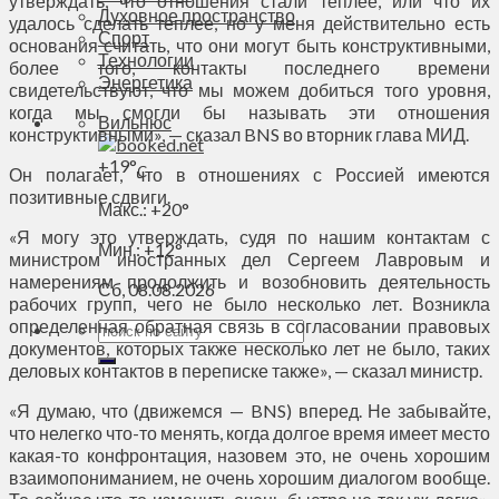
утверждать, что отношения стали теплее, или что их
Духовное пространство
удалось сделать теплее, но у меня действительно есть
Спорт
основания считать, что они могут быть конструктивными,
Технологии
более того, контакты последнего времени
Энергетика
свидетельствуют, что мы можем добиться того уровня,
когда мы смогли бы называть эти отношения
Вильнюс
конструктивными», — сказал BNS во вторник глава МИД.
+
19°
C
Он полагает, что в отношениях с Россией имеются
позитивные сдвиги.
Макс.:
+
20°
«Я могу это утверждать, судя по нашим контактам с
Мин.:
+
12°
министром иностранных дел Сергеем Лавровым и
намерениям продолжить и возобновить деятельность
Сб, 08.08.2026
рабочих групп, чего не было несколько лет. Возникла
определенная обратная связь в согласовании правовых
документов, которых также несколько лет не было, таких
деловых контактов в переписке также», — сказал министр.
«Я думаю, что (движемся — BNS) вперед. Не забывайте,
что нелегко что-то менять, когда долгое время имеет место
какая-то конфронтация, назовем это, не очень хорошим
взаимопониманием, не очень хорошим диалогом вообще.