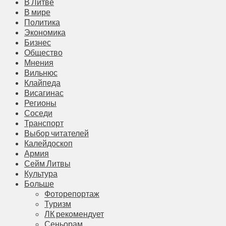
В Литве
В мире
Политика
Экономика
Бизнес
Общество
Мнения
Вильнюс
Клайпеда
Висагинас
Регионы
Соседи
Транспорт
Выбор читателей
Калейдоскоп
Армия
Сейм Литвы
Культура
Больше
Фоторепортаж
Туризм
ЛК рекомендует
Сеньорам