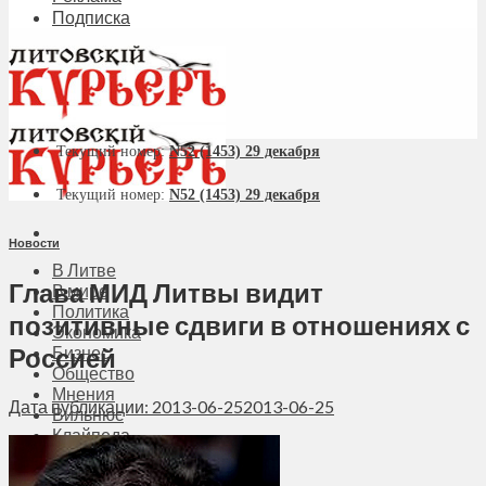
Подписка
Текущий номер:
N52 (1453) 29 декабря
Текущий номер:
N52 (1453) 29 декабря
Новости
В Литве
Глава МИД Литвы видит
В мире
Политика
позитивные сдвиги в отношениях с
Экономика
Россией
Бизнес
Общество
Мнения
Дата публикации: 2013-06-25
2013-06-25
Вильнюс
Клайпеда
Висагинас
Регионы