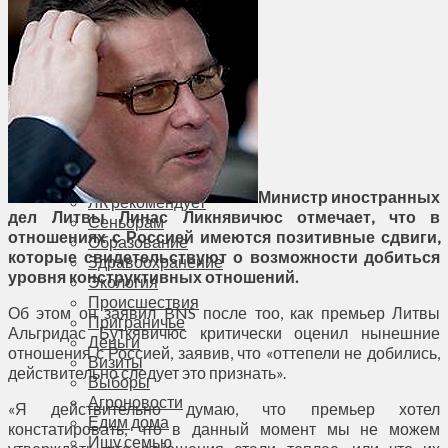
Соседи
Транспорт
Выбор читателей
Калейдоскоп
Армия
Сейм Литвы
Культура
Больше
Фоторепортаж
Туризм
Министр иностранных
ЛК рекомендует
дел Литвы Линас Ликнявичюс отмечает, что в
Сеньорам
отношениях с Россией имеются позитивные сдвиги,
Образование
которые свидетельствуют о возможности добиться
Здравоохранение
уровня конструктивных отношений.
Экология
Происшествия
Об этом он заявил BNS после тоо, как премьер Литвы
Приграничье
Альгридас Буткявичюс критически оценил нынешние
Деньги
отношения с Россией, заявив, что «оттепели не добились,
Визиты
действительно следует это признать».
Выборы
Агроновости
«Я действительно думаю, что премьер хотел
Едим дома
констатировать, что в данный момент мы не можем
Ищу семью