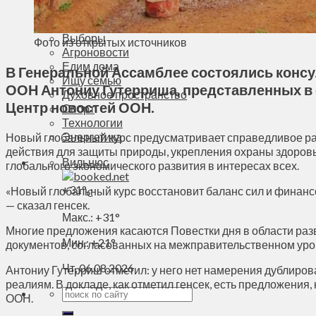
Деньги
Визиты
Выборы
Фото из открытых источников
Агроновости
Едим дома
В Генеральной Ассамблее состоялись консу
Ищу семью
ООН Антониу Гутерриша, представленных в 
Духовное пространство
Центр новостей ООН.
Спорт
Технологии
Энергетика
Новый глобальный курс предусматривает справедливое ра
действия для защиты природы, укрепления охраны здоров
Вильнюс
глобального экономического развития в интересах всех.
+
31°
«Новый глобальный курс восстановит баланс сил и финансо
C
— сказал генсек.
Макс.:
+
31°
Многие предложения касаются Повестки дня в области раз
Мин.:
+
21°
документов, согласованных на межправительственном уро
Чт, 06.08.2026
Антониу Гутерриш отметил: у него нет намерения дублиро
реалиям. В докладе, как отметил генсек, есть предложени
ООН.