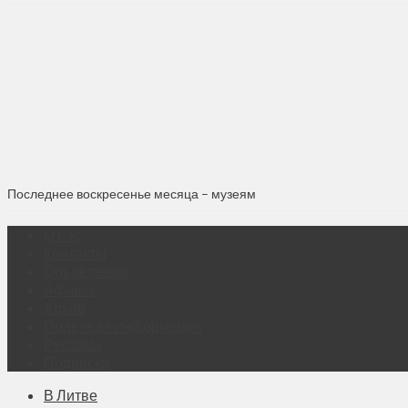
Последнее воскресенье месяца – музеям
О нас
Контакты
Объявления
Афиша
Архив
Правовая информация
Реклама
Подписка
В Литве