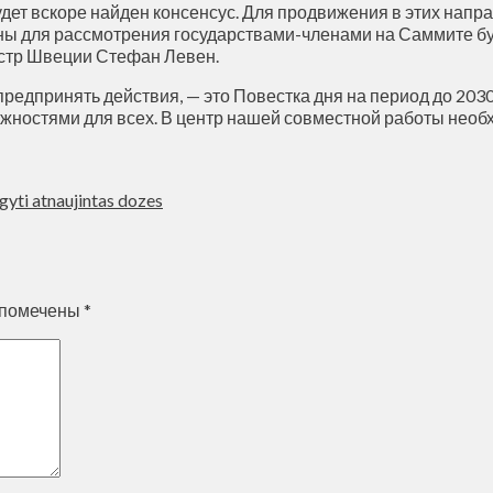
дет вскоре найден консенсус. Для продвижения в этих напр
ны для рассмотрения государствами-членами на Саммите бу
стр Швеции Стефан Левен.
редпринять действия, — это Повестка дня на период до 203
можностями для всех. В центр нашей совместной работы нео
igyti atnaujintas dozes
 помечены
*