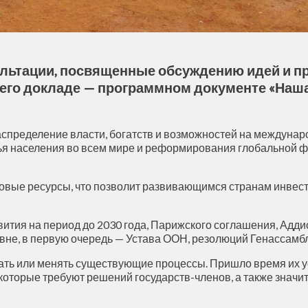
льтации, посвященные обсуждению идей и п
его докладе — программном документе «Наша
спределение власти, богатств и возможностей на междунар
ья населения во всем мире и реформирования глобальной ф
вые ресурсы, что позволит развивающимся странам инвестир
вития на период до 2030 года, Парижского соглашения, Адд
вне, в первую очередь — Устава ООН, резолюций Генассам
вать или менять существующие процессы. Пришло время их у
я, которые требуют решений государств-членов, а также зна