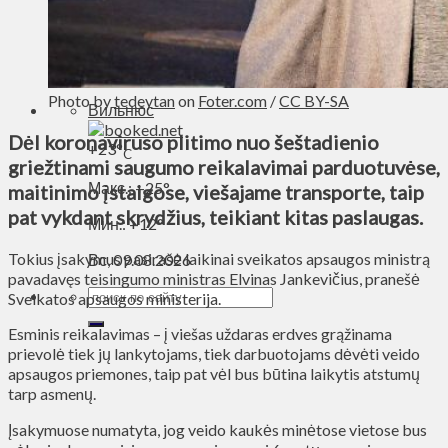
Духовное пространство
Спорт
Технологии
Энергетика
Photo by
tedeytan
on
Foter.com
/
CC BY-SA
Вильнюс
Dėl koronaviruso plitimo nuo šeštadienio
+
23°
C
griežtinami saugumo reikalavimai parduotuvėse,
Макс.:
+
25°
maitinimo įstaigose, viešajame transporte, taip
pat vykdant skrydžius, teikiant kitas paslaugas.
Мин.:
+
12°
Tokius įsakymus pasirašė laikinai sveikatos apsaugos ministrą
Вс, 09.08.2026
pavadavęs teisingumo ministras Elvinas Jankevičius, pranešė
Sveikatos apsaugos ministerija.
Esminis reikalavimas – į viešas uždaras erdves grąžinama
prievolė tiek jų lankytojams, tiek darbuotojams dėvėti veido
apsaugos priemones, taip pat vėl bus būtina laikytis atstumų
tarp asmenų.
Įsakymuose numatyta, jog veido kaukės minėtose vietose bus