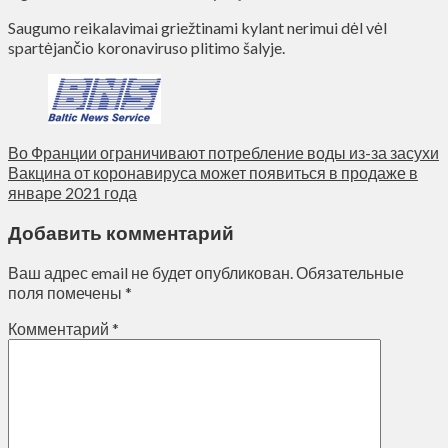
Saugumo reikalavimai griežtinami kylant nerimui dėl vėl
spartėjančio koronaviruso plitimo šalyje.
Во Франции ограничивают потребление воды из-за засухи
Вакцина от коронавируса может появиться в продаже в
январе 2021 года
Добавить комментарий
Ваш адрес email не будет опубликован.
Обязательные
поля помечены
*
Комментарий
*