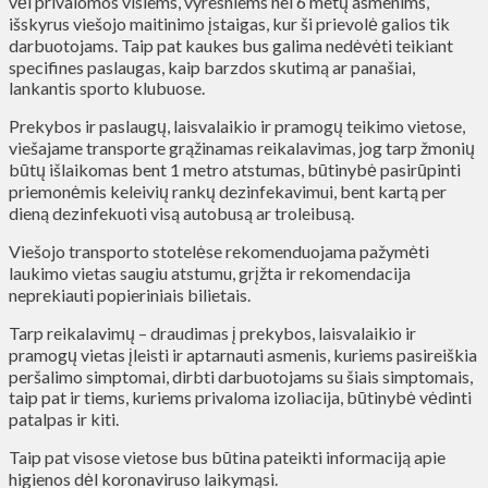
vėl privalomos visiems, vyresniems nei 6 metų asmenims,
išskyrus viešojo maitinimo įstaigas, kur ši prievolė galios tik
darbuotojams. Taip pat kaukes bus galima nedėvėti teikiant
specifines paslaugas, kaip barzdos skutimą ar panašiai,
lankantis sporto klubuose.
Prekybos ir paslaugų, laisvalaikio ir pramogų teikimo vietose,
viešajame transporte grąžinamas reikalavimas, jog tarp žmonių
būtų išlaikomas bent 1 metro atstumas, būtinybė pasirūpinti
priemonėmis keleivių rankų dezinfekavimui, bent kartą per
dieną dezinfekuoti visą autobusą ar troleibusą.
Viešojo transporto stotelėse rekomenduojama pažymėti
laukimo vietas saugiu atstumu, grįžta ir rekomendacija
neprekiauti popieriniais bilietais.
Tarp reikalavimų – draudimas į prekybos, laisvalaikio ir
pramogų vietas įleisti ir aptarnauti asmenis, kuriems pasireiškia
peršalimo simptomai, dirbti darbuotojams su šiais simptomais,
taip pat ir tiems, kuriems privaloma izoliacija, būtinybė vėdinti
patalpas ir kiti.
Taip pat visose vietose bus būtina pateikti informaciją apie
higienos dėl koronaviruso laikymąsi.