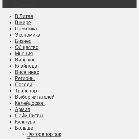
Подписка
В Литве
В мире
Политика
Экономика
Бизнес
Общество
Мнения
Вильнюс
Клайпеда
Висагинас
Регионы
Соседи
Транспорт
Выбор читателей
Калейдоскоп
Армия
Сейм Литвы
Культура
Больше
Фоторепортаж