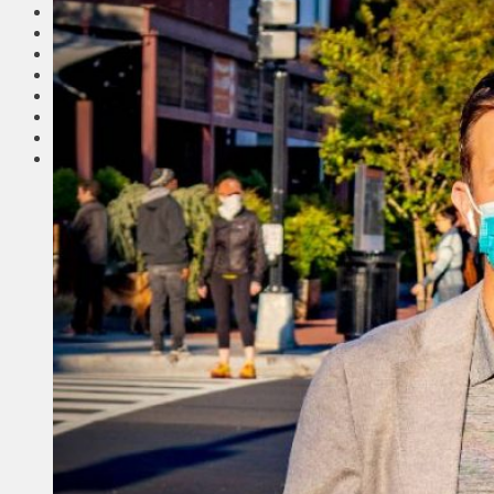
Соседи
Транспорт
Выбор читателей
Калейдоскоп
Армия
Сейм Литвы
Культура
Больше
Фоторепортаж
Туризм
ЛК рекомендует
Сеньорам
Образование
Здравоохранение
Экология
Происшествия
Приграничье
Деньги
Визиты
Выборы
Агроновости
Едим дома
Ищу семью