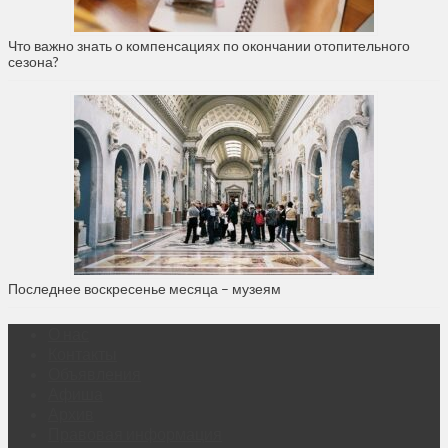
Что важно знать о компенсациях по окончании отопительного
сезона?
Последнее воскресенье месяца – музеям
О нас
Контакты
Объявления
Афиша
Архив
Правовая информация