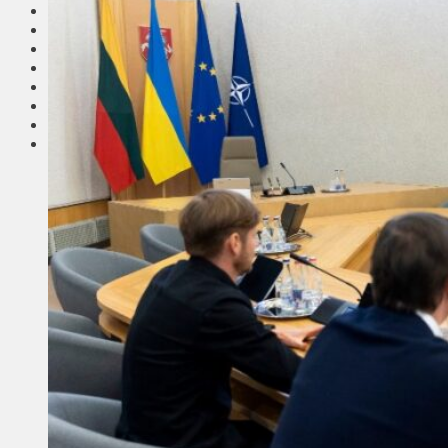
Соседи
Транспорт
Выбор читателей
Калейдоскоп
Армия
Сейм Литвы
Культура
Больше
Фоторепортаж
Туризм
ЛК рекомендует
Сеньорам
Образование
Здравоохранение
Экология
Происшествия
Приграничье
Деньги
Визиты
Выборы
Агроновости
Едим дома
Ищу семью