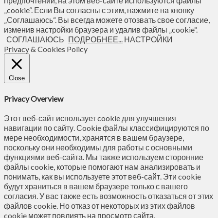
предпочтений, на этом веб-сайте используются файлы
„cookie“. Если Вы согласны с этим, нажмите на кнопку
„Соглашаюсь“. Вы всегда можете отозвать свое согласие,
изменив настройки браузера и удалив файлы „cookie“.
СОГЛАШАЮСЬ
ПОДРОБНЕЕ...
НАСТРОЙКИ
Privacy & Cookies Policy
Close
Privacy Overview
Этот веб-сайт использует cookie для улучшения
навигации по сайту. Сookie файлы классифицируются по
мере необходимости, хранятся в вашем браузере,
поскольку они необходимы для работы с основными
функциями веб-сайта. Мы также используем сторонние
файлы cookie, которые помогают нам анализировать и
понимать, как вы используете этот веб-сайт. Эти cookie
будут храниться в вашем браузере только с вашего
согласия. У вас также есть возможность отказаться от этих
файлов cookie. Но отказ от некоторых из этих файлов
cookie может повлиять на просмотр сайта.