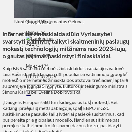
Духовное пространство
Спорт
Технологии
Nuotrauka BNS/ Irmantas Gelūnas
Энергетика
Вильнюс
Internetinė žiniasklaida siūlo Vyriausybei
svarstyti galimybę taikyti skaitmeninių paslaugų
+
21°
C
mokestį technologijų milžinėms nuo 2023-iųjų,
o gautas pajamas paskirstyti žiniasklaidai.
Макс.:
+
23°
Мин.:
+
17°
Kaip BNS sakė internetinės žiniasklaidos asociacijos vadovė
Lina Bušinskaitė, klausimą dėl populiariai vadinamojo „google“
Пт, 07.08.2026
mokesčio internetinės žiniasklaidos atstovai trečiadienį aptarė
su premjere Ingrida Šimonyte, kultūros ir teisingumo ministrais
Simonu Kairiu bei Evelina Dobrovolska.
„Daugelis Europos šalių turi įsidiegusios tokį mokestį. Bet
kadangi praėjusių metų pabaigoje, spalį EBPO ir G20
susitikimuose pasaulio šalių lyderiai pasiekė susitarimus, kad
bus pereita prie globalaus modelio, šiandien susitikime pas
premjere kalbėjome, kokius namų darbus turėtų pasidaryti
Lietuva“, – teigė L. Bušinskaitė.