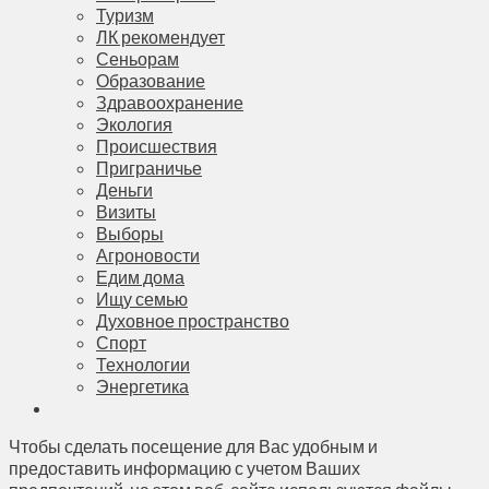
Туризм
ЛК рекомендует
Сеньорам
Образование
Здравоохранение
Экология
Происшествия
Приграничье
Деньги
Визиты
Выборы
Агроновости
Едим дома
Ищу семью
Духовное пространство
Спорт
Технологии
Энергетика
Чтобы сделать посещение для Вас удобным и
предоставить информацию с учетом Ваших