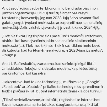
Anot asociacijos vadovės, Ekonominio bendradarbiavimo ir
plėtros organizacija (EBPO) turėtų šiemet pasirašyti
tarptautinę konvenciją, jog nuo 2023-iųjų šalys savanoriškai
galėtų jungtis įvedant mokesčius arba pereiti nuo nacionalinių
mokesčių. Dalis valstybių svarsto jį įsivesti tik nuo 2024-ųjų.
„Lietuva tikrai jungsis prie šios pasaulinės mokesčių reformos,
atskirai kol kas neįvedinės jokio nacionalinio skaitmeninio
mokesčio (…). Tiek mes tikimės, tiek ir susitikimo metu buvo
diskutuota, kad turėtumėme galvoti apie 2023-iuosius metus“,
– teigė ji.
Anot L. Bušinskaitės, svarstoma, kad surinkti pinigai liktų
žiniasklaidos rinkoje, nors detalus modelis, kaip lėšos būtų
paskirstomos, kol kas nėra.
Ji akcentavo, kad tokios technologijų milžinės kaip „Google“,
„Facebook“ ar „Youtube“ pritaiko technologinius sprendimus ir
leidžia plačiau sklisti būtent internetinės žiniasklaidos turiniui.
„Tikrai nedetalizavome, ar tai būtų regioninei, ar internetinei.
Savaime suprantama, turbūt, kad daugiausiai turėtų likti tai