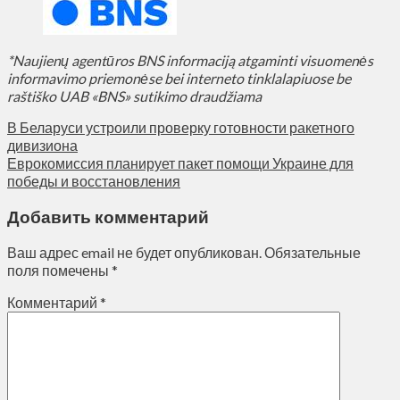
*Naujienų agentūros BNS informaciją atgaminti visuomenės
informavimo priemonėse bei interneto tinklalapiuose be
raštiško UAB «BNS» sutikimo draudžiama
В Беларуси устроили проверку готовности ракетного
дивизиона
Еврокомиссия планирует пакет помощи Украине для
победы и восстановления
Добавить комментарий
Ваш адрес email не будет опубликован.
Обязательные
поля помечены
*
Комментарий
*