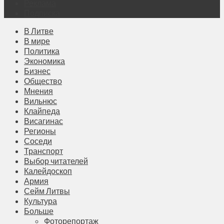
Реклама
Подписка
В Литве
В мире
Политика
Экономика
Бизнес
Общество
Мнения
Вильнюс
Клайпеда
Висагинас
Регионы
Соседи
Транспорт
Выбор читателей
Калейдоскоп
Армия
Сейм Литвы
Культура
Больше
Фоторепортаж