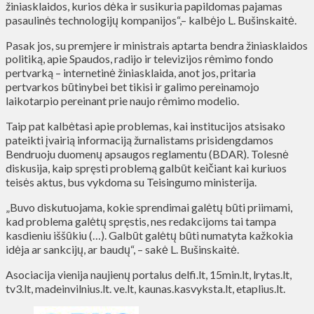
žiniasklaidos, kurios dėka ir susikuria papildomas pajamas
pasaulinės technologijų kompanijos“,– kalbėjo L. Bušinskaitė.
Pasak jos, su premjere ir ministrais aptarta bendra žiniasklaidos
politiką, apie Spaudos, radijo ir televizijos rėmimo fondo
pertvarką – internetinė žiniasklaida, anot jos, pritaria
pertvarkos būtinybei bet tikisi ir galimo pereinamojo
laikotarpio pereinant prie naujo rėmimo modelio.
Taip pat kalbėtasi apie problemas, kai institucijos atsisako
pateikti įvairią informaciją žurnalistams prisidengdamos
Bendruoju duomenų apsaugos reglamentu (BDAR). Tolesnė
diskusija, kaip spręsti problemą galbūt keičiant kai kuriuos
teisės aktus, bus vykdoma su Teisingumo ministerija.
„Buvo diskutuojama, kokie sprendimai galėtų būti priimami,
kad problema galėtų spręstis, nes redakcijoms tai tampa
kasdieniu iššūkiu (…). Galbūt galėtų būti numatyta kažkokia
idėja ar sankcijų, ar baudų“, – sakė L. Bušinskaitė.
Asociacija vienija naujienų portalus delfi.lt, 15min.lt, lrytas.lt,
tv3.lt, madeinvilnius.lt. ve.lt, kaunas.kasvyksta.lt, etaplius.lt.