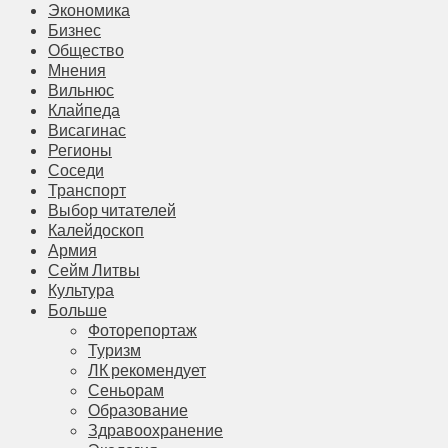
Экономика
Бизнес
Общество
Мнения
Вильнюс
Клайпеда
Висагинас
Регионы
Соседи
Транспорт
Выбор читателей
Калейдоскоп
Армия
Сейм Литвы
Культура
Больше
Фоторепортаж
Туризм
ЛК рекомендует
Сеньорам
Образование
Здравоохранение