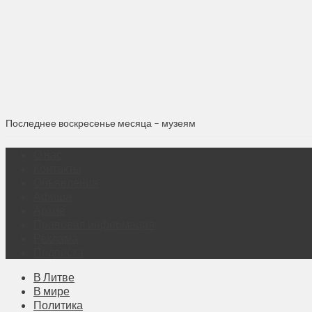
Последнее воскресенье месяца – музеям
О нас
Контакты
Объявления
Афиша
Архив
Правовая информация
Реклама
Подписка
В Литве
В мире
Политика