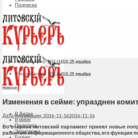
Подписка
Текущий номер:
N52 (1453) 29 декабря
Текущий номер:
N52 (1453) 29 декабря
Новости
Изменения в сейме: упразднен комит
В Литве
Дата публикации: 2016-11-16
2016-11-16
В мире
Политика
Во вторник литовский парламент принял новые попр
Экономика
развитию информационного общества, его функции п
Бизнес