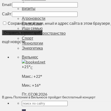
Деньги
Email
Визиты
Выборы
Сайт
Агроновости
Едим дома
Сохранить моё имя, email и адрес сайта в этом браузе
Ищу семью
Духовное пространство
Спорт
ещё новости
Технологии
Энергетика
Вильнюс
+
21°
C
Макс.:
+
22°
Мин.:
+
16°
Пт, 07.08.2026
В день Полонии в Вильнюсе пройдет бесплатный концерт