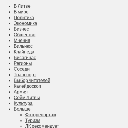
В Литве
В мире
Политика
Экономика
Бизнес
Общество
Мнения
Вильнюс
Клайпеда
Висагинас
Регионы
Соседи
Транспорт
Выбор читателей
Калейдоскоп
Армия
Сейм Литвы
Культура
Больше
Фоторепортаж
Туризм
ЛК рекомендует