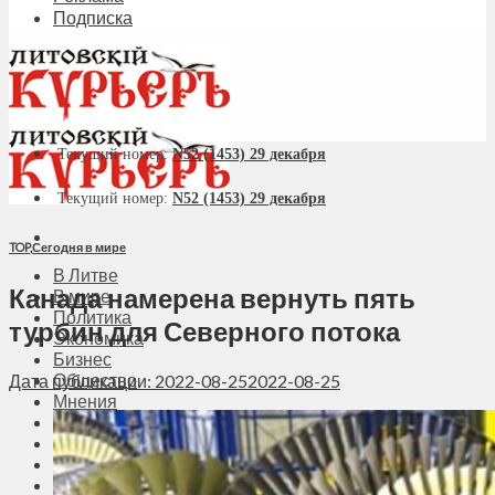
Подписка
Текущий номер:
N52 (1453) 29 декабря
Текущий номер:
N52 (1453) 29 декабря
TOP
,
Сегодня в мире
В Литве
Канада намерена вернуть пять
В мире
Политика
турбин для Северного потока
Экономика
Бизнес
Общество
Дата публикации: 2022-08-25
2022-08-25
Мнения
Вильнюс
Клайпеда
Висагинас
Регионы