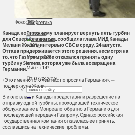
Духовное пространство
Спорт
Технологии
Фото: РБК
Энергетика
Канада по-прежнему планирует вернуть пять турбин
Вильнюс
для Северного потока, сообщила глава МИД Канады
Мелани Жоли в интервью CBC в среду, 24 августа.
+
20°
C
Оттава придерживается этого решения, несмотря на
Макс.:
+
22°
то, что Газпром ранее отказался принять одну
турбину Siemens, которая уже была возвращена
Мин.:
+
14°
Германии.
Пт, 07.08.2026
«Это именно то, о чем нас попросила Германия», —
подчеркнула Жоли.
В июле власти Канады предоставили разрешение на
отправку одной турбины, проходившей техническое
обслуживание в Монреале, обратно в Германию для
последующей передачи Газпрому. Однако российская
государственная компания отказалась ее принять,
сославшись на технические проблемы.