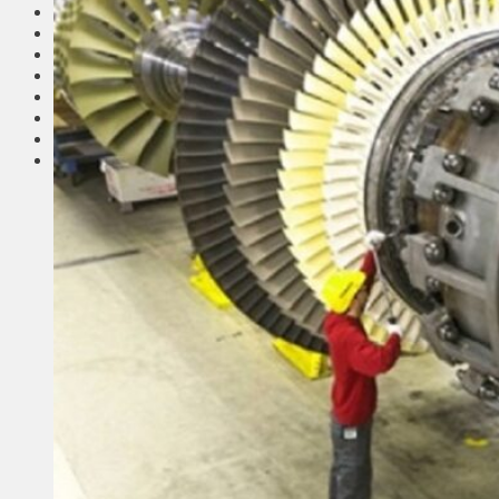
Соседи
Транспорт
Выбор читателей
Калейдоскоп
Армия
Сейм Литвы
Культура
Больше
Фоторепортаж
Туризм
ЛК рекомендует
Сеньорам
Образование
Здравоохранение
Экология
Происшествия
Приграничье
Деньги
Визиты
Выборы
Агроновости
Едим дома
Ищу семью