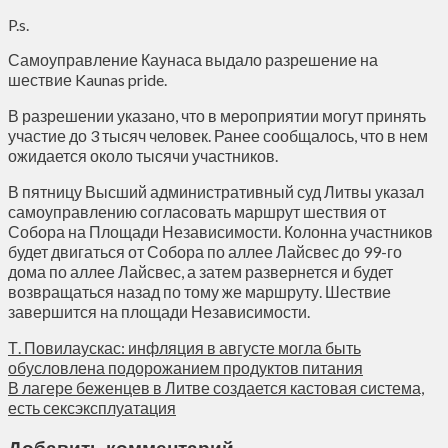
P.s.
Самоуправление Каунаса выдало разрешение на
шествие Kaunas pride.
В разрешении указано, что в мероприятии могут принять
участие до 3 тысяч человек. Ранее сообщалось, что в нем
ожидается около тысячи участников.
В пятницу Высший административный суд Литвы указал
самоуправлению согласовать маршрут шествия от
Собора на Площади Независимости. Колонна участников
будет двигаться от Собора по аллее Лайсвес до 99-го
дома по аллее Лайсвес, а затем развернется и будет
возвращаться назад по тому же маршруту. Шествие
завершится на площади Независимости.
Т. Повилаускас: инфляция в августе могла быть
обусловлена подорожанием продуктов питания
В лагере беженцев в Литве создается кастовая система,
есть сексэксплуатация
Добавить комментарий