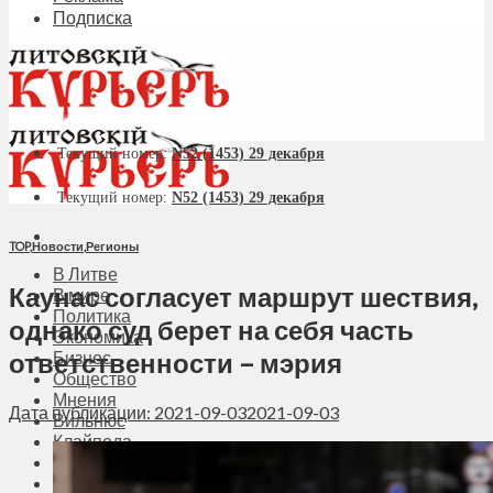
Подписка
Текущий номер:
N52 (1453) 29 декабря
Текущий номер:
N52 (1453) 29 декабря
TOP
,
Новости
,
Регионы
В Литве
Каунас согласует маршрут шествия,
В мире
Политика
однако суд берет на себя часть
Экономика
ответственности – мэрия
Бизнес
Общество
Мнения
Дата публикации: 2021-09-03
2021-09-03
Вильнюс
Клайпеда
Висагинас
Регионы