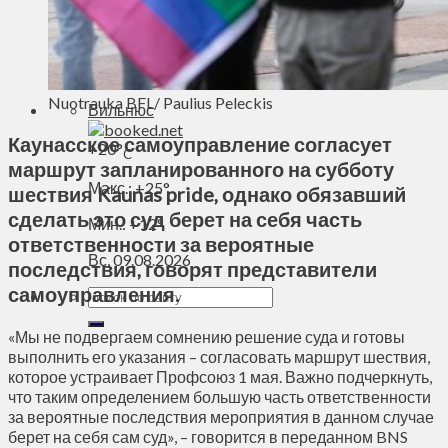
Духовное пространство
Спорт
Технологии
Энергетика
Nuotrauka BFL/ Paulius Peleckis
Вильнюс
Каунасское самоуправление согласует
+
20°
C
маршрут запланированного на субботу
Макс.:
+
25°
шествия Kaunas pride, однако обязавший
сделать это суд берет на себя часть
Мин.:
+
12°
ответственности за вероятные
Вс, 09.08.2026
последствия, говорят представители
самоуправления.
«Мы не подвергаем сомнению решение суда и готовы
выполнить его указания – согласовать маршрут шествия,
которое устраивает Профсоюз 1 мая. Важно подчеркнуть,
что таким определением большую часть ответственности
за вероятные последствия мероприятия в данном случае
берет на себя сам суд», – говорится в переданном BNS