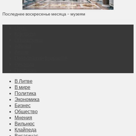
Последнее воскресенье месяца – музеям
О нас
Контакты
Объявления
Афиша
Архив
Правовая информация
Реклама
Подписка
В Литве
В мире
Политика
Экономика
Бизнес
Общество
Мнения
Вильнюс
Клайпеда
Висагинас