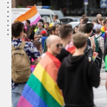
Соседи
Транспорт
Выбор читателей
Калейдоскоп
Армия
Сейм Литвы
Культура
Больше
Фоторепортаж
Туризм
ЛК рекомендует
Сеньорам
Образование
Здравоохранение
Экология
Происшествия
Приграничье
Деньги
Визиты
Выборы
Агроновости
Едим дома
Ищу семью