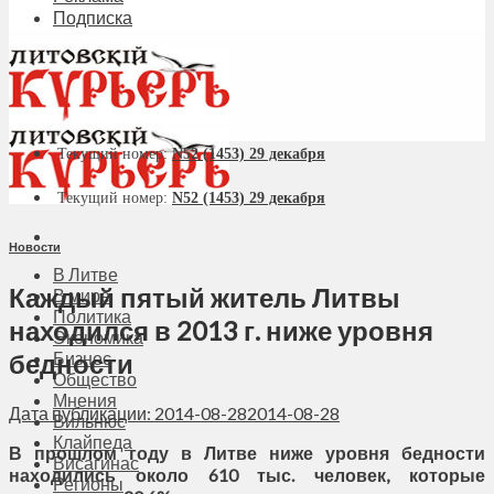
Подписка
Текущий номер:
N52 (1453) 29 декабря
Текущий номер:
N52 (1453) 29 декабря
Новости
В Литве
Каждый пятый житель Литвы
В мире
Политика
находился в 2013 г. ниже уровня
Экономика
бедности
Бизнес
Общество
Мнения
Дата публикации: 2014-08-28
2014-08-28
Вильнюс
Клайпеда
В прошлом году в Литве ниже уровня бедности
Висагинас
находились около 610 тыс. человек, которые
Регионы