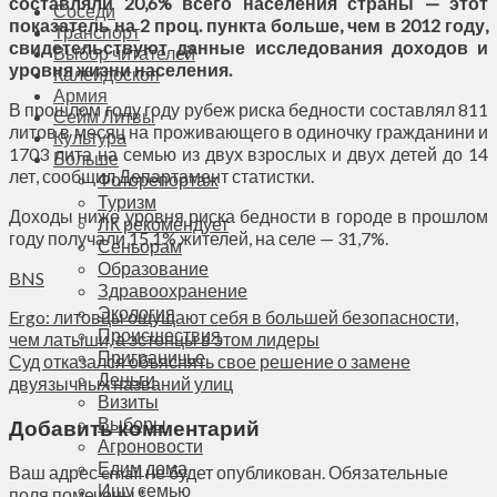
составляли 20,6% всего населения страны — этот
Соседи
показатель на 2 проц. пункта больше, чем в 2012 году,
Транспорт
свидетельствуют данные исследования доходов и
Выбор читателей
уровня жизни населения.
Калейдоскоп
Армия
В прошлом году году рубеж риска бедности составлял 811
Сейм Литвы
литов в месяц на проживающего в одиночку гражданини и
Культура
1703 лита на семью из двух взрослых и двух детей до 14
Больше
лет, сообщил Департамент статистки.
Фоторепортаж
Туризм
Доходы ниже уровня риска бедности в городе в прошлом
ЛК рекомендует
году получали 15,1% жителей, на селе — 31,7%.
Сеньорам
Образование
BNS
Здравоохранение
Экология
Ergo: литовцы ощущают себя в большей безопасности,
Происшествия
чем латыши, а эстонцы в этом лидеры
Приграничье
Суд отказался объяснять свое решение о замене
Деньги
двуязычных названий улиц
Визиты
Выборы
Добавить комментарий
Агроновости
Едим дома
Ваш адрес email не будет опубликован.
Обязательные
Ищу семью
поля помечены
*