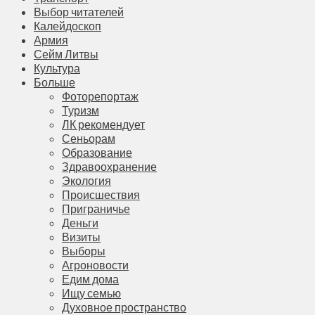
Выбор читателей
Калейдоскоп
Армия
Сейм Литвы
Культура
Больше
Фоторепортаж
Туризм
ЛК рекомендует
Сеньорам
Образование
Здравоохранение
Экология
Происшествия
Приграничье
Деньги
Визиты
Выборы
Агроновости
Едим дома
Ищу семью
Духовное пространство