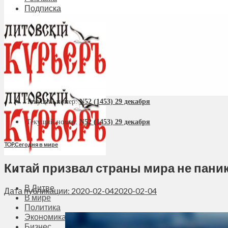
Подписка
Текущий номер:
N52 (1453) 29 декабря
Текущий номер:
N52 (1453) 29 декабря
TOP
,
Сегодня в мире
Китай призвал страны мира не пани
В Литве
Дата публикации: 2020-02-04
2020-02-04
В мире
Политика
Экономика
Бизнес