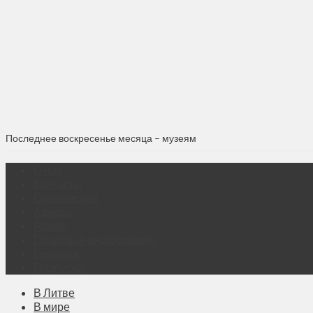
Последнее воскресенье месяца – музеям
О нас
Контакты
Объявления
Афиша
Архив
Правовая информация
Реклама
Подписка
В Литве
В мире