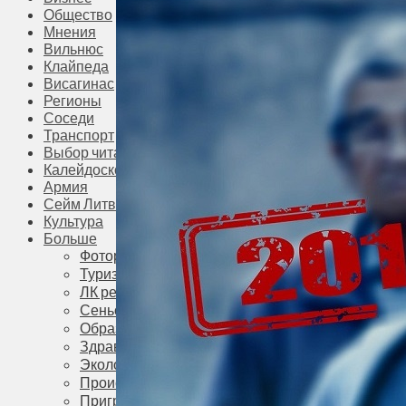
Общество
Мнения
Вильнюс
Клайпеда
Висагинас
Регионы
Соседи
Транспорт
Выбор читателей
Калейдоскоп
Армия
Сейм Литвы
Культура
Больше
Фоторепортаж
Туризм
ЛК рекомендует
Сеньорам
Образование
Здравоохранение
Экология
Происшествия
Приграничье