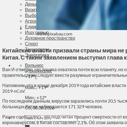
Деньги
Визиты
Выборы
Агроновости
Едим дома
Ищу семью
Фото pixabay.com
Духовное пространство
Спорт
Технологии
Китайские власти призвали страны мира не 
Энергетика
Китая. С таким заявлением выступил глава 
Вильнюс
Ван И отметил, что паника охватила почти всю планету, но
правительствам следует ввести разумные ограничительные
+
17°
C
Напомним, что в конце декабря 2019 года китайские власт
Макс.:
+
19°
2019-nCoV.
Мин.:
+
12°
По последним данным, вирусом заразились почти 20,5 тыся
больницах Китая наблюдаются 171 329 человек.
Сб, 08.08.2026
Ранее сообщалось, что подсчитан процент смертности от 
коронавирусом, в Китае составляет 2,1%. Об этом заявил