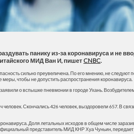
раздувать панику из-за коронавируса и не вв
китайского МИД Ван И, пишет
CNBC
.
 опасность сильно преувеличена. По его мнению, не следуют 
 меры, чтобы не допустить распространения коронавируса.
и заявили о вспышке пневмонии в городе Ухань. Возбудител
ч человек. Скончались 426 человек, выздоровели 657. В свя
коронавируса. Доля летальных исходов в общем числе зара
а официальный представитель МИД КНР Хуа Чуньин, передае