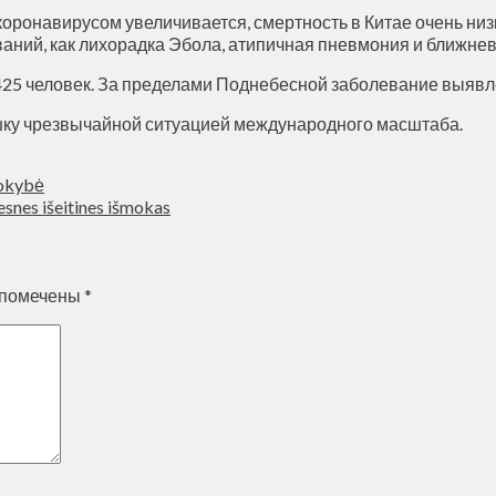
ронавирусом увеличивается, смертность в Китае очень низкая
еваний, как лихорадка Эбола, атипичная пневмония и ближн
425 человек. За пределами Поднебесной заболевание выявле
ку чрезвычайной ситуацией международного масштаба.
kokybė
snes išeitines išmokas
 помечены
*