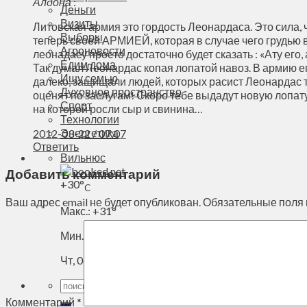
Алдона
:
Деньги
Визиты
Литовская армия это гордость Леонардаса. Это сила,
Выборы
теперь своей АРМИЕЙ, которая в случае чего грудью в
Агроновости
леонадасу просто достаточно будет сказать : «Ату его,
Едим дома
Так думал Леонардас копая лопатой навоз. В армию ег
Ищу семью
далеко, защищали людей, которых расист Леонардас те
Духовное пространство
оценят по заслугам! Скоро тебе выдадут новую лопату
Спорт
на которой росли сыр и свинина…
Технологии
Энергетика
2012-03-22 / 07:07
Ответить
Вильнюс
Добавить комментарий
+
30°
C
Ваш адрес email не будет опубликован.
Обязательные поля
Макс.:
+
31°
Мин.:
+
21°
Чт, 06.08.2026
Комментарий
*