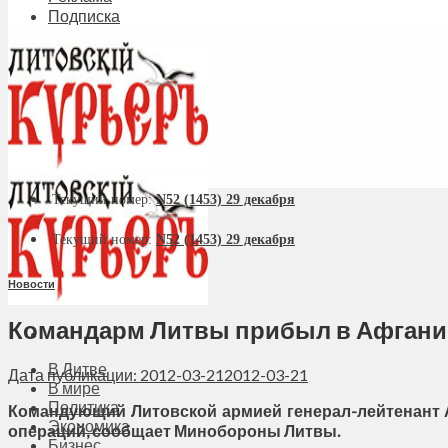
Подписка
Текущий номер:
N52 (1453) 29 декабря
Текущий номер:
N52 (1453) 29 декабря
Новости
Командарм Литвы прибыл в Афгани
В Литве
Дата публикации: 2012-03-21
2012-03-21
В мире
Политика
Командующий Литовской армией генерал-лейтенант 
Экономика
операций, сообщает Минобороны Литвы.
Бизнес