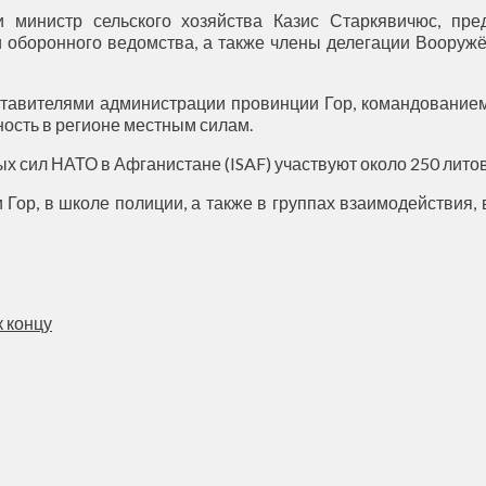
министр сельского хозяйства Казис Старкявичюс, пред
и оборонного ведомства, а также члены делегации Вооруж
ставителями администрации провинции Гор, командованием
ость в регионе местным силам.
 сил НАТО в Афганистане (ISAF) участвуют около 250 лито
Гор, в школе полиции, а также в группах взаимодействия, 
к концу