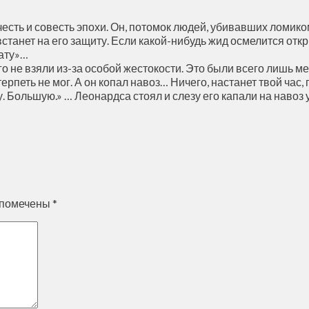
 честь и совесть эпохи. Он, потомок людей, убивавших ломи
станет на его защиту. Если какой-нибудь жид осмелится откры
 ату»…
о не взяли из-за особой жестокости. Это были всего лишь м
рпеть не мог. А он копал навоз… Ничего, настанет твой час, 
. Большую.» … Леонардса стоял и слезу его капали на навоз
 помечены
*