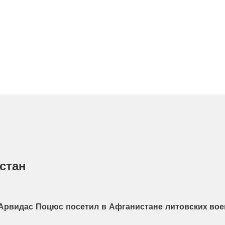
стан
Арвидас Поцюс посетил в Афганистане литовских во