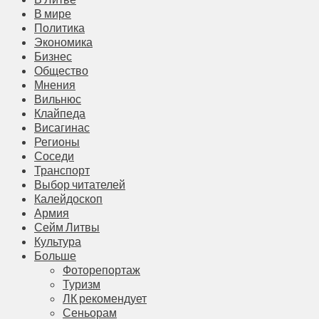
В мире
Политика
Экономика
Бизнес
Общество
Мнения
Вильнюс
Клайпеда
Висагинас
Регионы
Соседи
Транспорт
Выбор читателей
Калейдоскоп
Армия
Сейм Литвы
Культура
Больше
Фоторепортаж
Туризм
ЛК рекомендует
Сеньорам