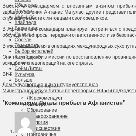
Общество
Вместе с командармом с внезапным визитом прибыли 
Мнения
здравоохранения Антанас Матулас, другие представител
Вильнюс
служащих вместе с литовцами своих земляков.
Клайпеда
Висагинас
В Афганистане командарм планирует встретиться с пред
Регионы
обсуждены вопросы передачи ответственности за безопасн
Соседи
Транспорт
В настоящее время в операциях международных сухопутных
Выбор читателей
Они несут службу в миссии по восстановлению провинции 
Калейдоскоп
Армия
эскадроне спецопераций на юге страны.
Сейм Литвы
BNS
Культура
Больше
Дом тулузского маньяка штурмует спецназ
Фоторепортаж
Министр энергетики Литвы: переговоры с Hitachi подходят 
Туризм
ЛК рекомендует
“
Командарм Литвы прибыл в Афганистан
”
Сеньорам
Образование
Здравоохранение
Экология
Происшествия
Приграничье