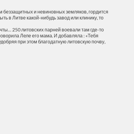
ком беззащитных и невиновных земляков, гордится
ть в Литве какой-нибудь завод или клинику, то
ечты… 250 литовских парней воевали там где-то
говорила Леле его мама. И добавляла : «Тебя
 удобряя при этом благодатную литовскую почву,