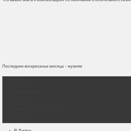
Последнее воскресенье месяца – музеям
О нас
Контакты
Объявления
Афиша
Архив
Правовая информация
Реклама
Подписка
В Литве