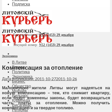
Подписка
Текущий номер:
N52 (1453) 29 декабря
Текущий номер:
N52 (1453) 29 декабря
Экономика
В Литве
Компенсация за отопление
В мире
Политика
Экономика
Дата публикации: 2011-10-27
2011-10-26
Бизнес
Общество
Малоимущие жители Литвы могут надеяться на
Мнения
новую компенсацию – тем, кто снимает квартиру,
Вильнюс
если будут изменены законы, будет возвращаться
Клайпеда
часть платы за отопление. Можно получить
Висагинас
компенсацию и за твердое топливо.
Регионы