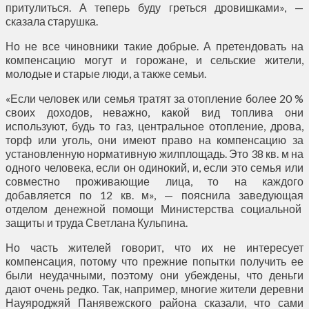
притулиться. А теперь буду греться дровишками», —
сказала старушка.
Но не все чиновники такие добрые. А претендовать на
компенсацию могут и горожане, и сельские жители,
молодые и старые люди, а также семьи.
«Если человек или семья тратят за отопление более 20 %
своих доходов, неважно, какой вид топлива они
используют, будь то газ, центральное отопление, дрова,
торф или уголь, они имеют право на компенсацию за
установленную нормативную жилплощадь. Это 38 кв. м на
одного человека, если он одинокий, и, если это семья или
совместно проживающие лица, то на каждого
добавляется по 12 кв. м», — пояснила заведующая
отделом денежной помощи Министерства социальной
защиты и труда Светлана Кульпина.
Но часть жителей говорит, что их не интересует
компенсация, потому что прежние попытки получить ее
были неудачными, поэтому они убеждены, что деньги
дают очень редко. Так, например, многие жители деревни
Науяроджяй Панявежского района сказали, что сами