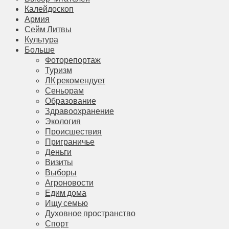
Калейдоскоп
Армия
Сейм Литвы
Культура
Больше
Фоторепортаж
Туризм
ЛК рекомендует
Сеньорам
Образование
Здравоохранение
Экология
Происшествия
Приграничье
Деньги
Визиты
Выборы
Агроновости
Едим дома
Ищу семью
Духовное пространство
Спорт