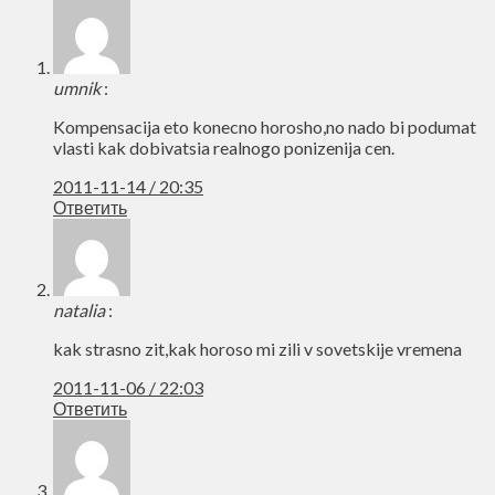
umnik
:
Kompensacija eto konecno horosho,no nado bi podumat
vlasti kak dobivatsia realnogo ponizenija cen.
2011-11-14 / 20:35
Ответить
natalia
:
kak strasno zit,kak horoso mi zili v sovetskije vremena
2011-11-06 / 22:03
Ответить