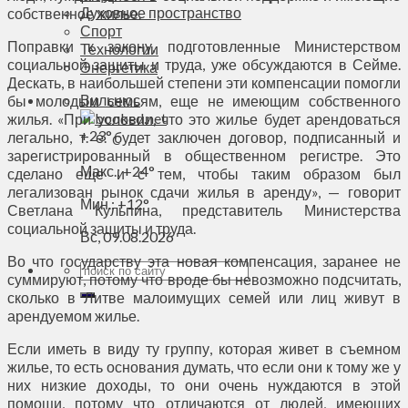
Духовное пространство
собственное жилье.
Спорт
Поправки к закону, подготовленные Министерством
Технологии
социальной защиты и труда, уже обсуждаются в Сейме.
Энергетика
Дескать, в наибольшей степени эти компенсации помогли
Вильнюс
бы молодым семьям, еще не имеющим собственного
жилья. «При условии, что это жилье будет арендоваться
+
23°
легально, т. е. будет заключен договор, подписанный и
C
зарегистрированный в общественном регистре. Это
Макс.:
+
24°
сделано еще и с тем, чтобы таким образом был
легализован рынок сдачи жилья в аренду», — говорит
Мин.:
+
12°
Светлана Кульпина, представитель Министерства
социальной защиты и труда.
Вс, 09.08.2026
Во что государству эта новая компенсация, заранее не
суммируют, потому что вроде бы невозможно подсчитать,
сколько в Литве малоимущих семей или лиц живут в
арендуемом жилье.
Если иметь в виду ту группу, которая живет в съемном
жилье, то есть основания думать, что если они к тому же у
них низкие доходы, то они очень нуждаются в этой
помощи, потому что отличаются от людей, имеющих