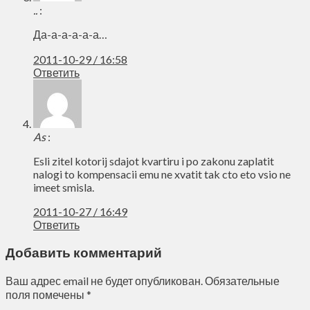
..
:
Да-а-а-а-а-а…
2011-10-29 / 16:58
Ответить
As
:
Esli zitel kotorij sdajot kvartiru i po zakonu zaplatit
nalogi to kompensacii emu ne xvatit tak cto eto vsio ne
imeet smisla.
2011-10-27 / 16:49
Ответить
Добавить комментарий
Ваш адрес email не будет опубликован.
Обязательные
поля помечены
*