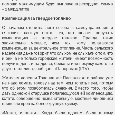
помощи малоимущим будет выплачена рекордная сумма
– 1 млрд литов.
Компенсация за твердое топливо
С началом отопительного сезона в самоуправление и
сянюнию хлынул поток тех, кто желает получать
компенсацию за твердое топливо. Правда, таких
значительно меньше, чем тех, кому полагаются
компенсации за центральное отопление. Часть сельского
населения даже говорит, что слыхом не слыхали о том, что
и они, а не только городские жители, имеют возможность
получить деньги на дрова, брикеты или покупку какого-то
другого топлива, сообщает «Панорама» (LTV).
Жителям деревни Траенишкис Пасвальского района уже
не надо ломать голову над тем, чем топить печи, потому
что об этом позаботилась сянюния. Вместо того, чтобы
дать одинокой старушке полагающуюся ей компенсацию,
кстати, совершенно незначительную, местные чиновники
привезли дров на более крупную сумму.
«Может, и хватит. Когда были вдвоем, было к кому