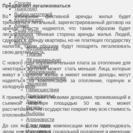
Соседи
Предлагают легализоваться
Транспорт
Выбор читателей
Во избежание фиктивной аренды жилья будет
Калейдоскоп
требоваться легальный, зарегистрированный договор на
Армия
аренду. Власти надеются, что таким образом будет
Сейм Литвы
легализована теневая сторона аренды жилья. Людей,
Культура
сдающих в аренду квартиры, но не платящих государству
Больше
налогов, таким образом будут поощрять легализовать
Фоторепортаж
свою деятельность.
Туризм
ЛК рекомендует
С нового года обременительная плата за отопление для
Сеньорам
некоторых жителей может стать меньше. Лица, которые
Образование
живут в съемном жилье и имеют низкие доходы, могут
Здравоохранение
надеяться на компенсации за отопление, горячую и
Экология
холодную воду.
Происшествия
Приграничье
К примеру, человек с низкими доходами, проживающий в
Деньги
съемной квартире площадью 50 кв. м, может
Визиты
рассчитывать, что государство покроет ему всю стоимость
Выборы
отопления.
Агроновости
Едим дома
До сих пор на такие компенсации могли претендовать
Ищу семью
люди, нуждающиеся в социальной поддержке и имеющие