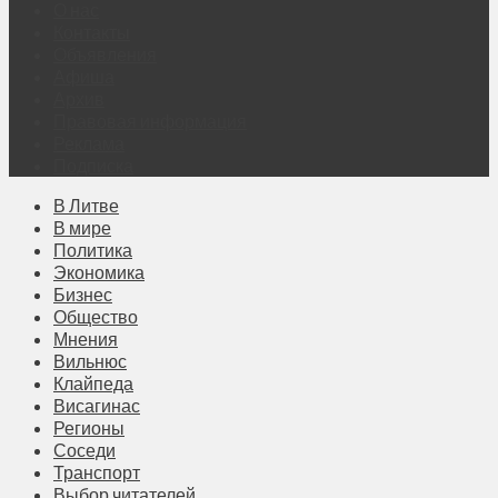
О нас
Контакты
Объявления
Афиша
Архив
Правовая информация
Реклама
Подписка
В Литве
В мире
Политика
Экономика
Бизнес
Общество
Мнения
Вильнюс
Клайпеда
Висагинас
Регионы
Соседи
Транспорт
Выбор читателей