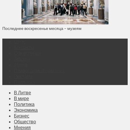
Последнее воскресенье месяца – музеям
О нас
Контакты
Объявления
Афиша
Архив
Правовая информация
Реклама
Подписка
В Литве
В мире
Политика
Экономика
Бизнес
Общество
Мнения