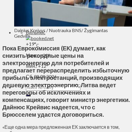
Духовное пространство
Спорт
Технологии
Энергетика
Dainius Kreivys / Nuotrauka BNS/ Žygimantas
Вильнюс
Gedvila
+
19°
C
Пока Еврокомиссия (ЕК) думает, как
снизить рекордные цены на
Макс.:
+
20°
электроэнергию для потребителей и
Мин.:
+
12°
предлагает перераспределить избыточную
Сб, 08.08.2026
прибыль электростанций, производящих
дешевую электроэнергию, Литва ведет
переговоры об исключениях и ​​
компенсациях, говорит министр энергетики.
Дайнюс Крейвис надеется, что с
Брюсселем удастся договориться.
«Еще одна мера предложенная ЕК заключается в том,