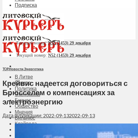
Подписка
Текущий номер:
N52 (1453) 29 декабря
Текущий номер:
N52 (1453) 29 декабря
TOP
,
Новости
,
Энергетика
В Литве
Крейвис надеется договориться с
В мире
Политика
Брюсселем о компенсациях за
Экономика
электроэнергию
Бизнес
Общество
Мнения
Дата публикации: 2022-09-13
2022-09-13
Вильнюс
Клайпеда
Висагинас
Регионы