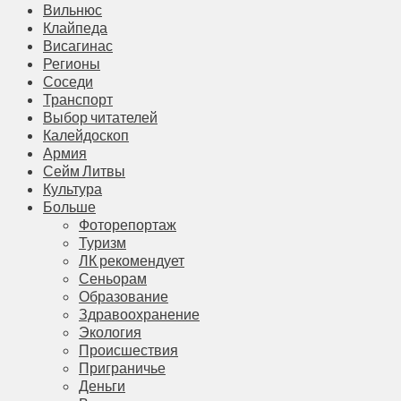
Вильнюс
Клайпеда
Висагинас
Регионы
Соседи
Транспорт
Выбор читателей
Калейдоскоп
Армия
Сейм Литвы
Культура
Больше
Фоторепортаж
Туризм
ЛК рекомендует
Сеньорам
Образование
Здравоохранение
Экология
Происшествия
Приграничье
Деньги