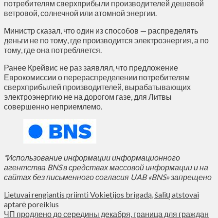
потребителям сверхприбыли производителей дешевой
ветровой, солнечной или атомной энергии.
Министр сказал, что один из способов — распределять
деньги не по тому, где производится электроэнергия, а по
тому, где она потребляется.
Ранее Крейвис не раз заявлял, что предложение
Еврокомиссии о перераспределении потребителям
сверхприбылей производителей, вырабатывающих
электроэнергию не на дорогом газе, для Литвы
совершенно неприемлемо.
*Использование информации информационного
агентства BNS в средствах массовой информации и на
сайтах без письменного согласия UAB «BNS» запрещено
Lietuvai rengiantis priimti Vokietijos brigadą, šalių atstovai
aptarė poreikius
ЧП продлено до середины декабря, граница для граждан