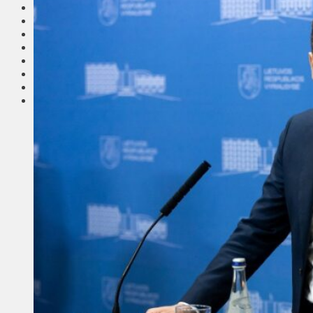
Соседи
Транспорт
Выбор читателей
Калейдоскоп
Армия
Сейм Литвы
Культура
Больше
Фоторепортаж
Туризм
ЛК рекомендует
Сеньорам
Образование
Здравоохранение
Экология
Происшествия
Приграничье
Деньги
Визиты
Выборы
Агроновости
Едим дома
Ищу семью