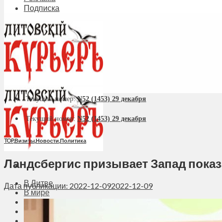
Подписка
Текущий номер:
N52 (1453) 29 декабря
Текущий номер:
N52 (1453) 29 декабря
TOP
,
Визиты
,
Новости
,
Политика
Ландсбергис призывает Запад показ
В Литве
Дата публикации: 2022-12-09
2022-12-09
В мире
Политика
Экономика
Бизнес