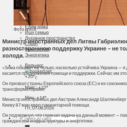
Деньги
Визиты
Выборы
Агроновости
Едим дома
Фото urm.lt
Ищу семью
Духовное пространство
Министр иностранных дел Литвы Габриэлюс 
Спорт
разностороннюю поддержку Украине – не то
Технологии
холода.
Энергетика
Вильнюс
«Зима покажет не только, насколько устойчива Украина — я 
касается предложения помощи и поддержки. Сейчас им это 
+
20°
C
Он призвал страны Европейского союза (ЕС) и их союзников
Макс.:
+
22°
трансформаторами.
Мин.:
+
14°
Министр иностранных дел Австрии Александр Шалленберг 
Киеву 87 млн евро гуманитарной помощи.
Пт, 07.08.2026
Он подчеркнул, что главная задача на данный момент — п
гражданской инфраструктуры и энергетики.