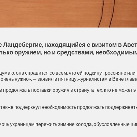
Ландсбергис, находящийся с визитом в Авст
лько оружием, но и средствами, необходимым
думаю, она справится со всем, что ей подкинут россияне или 
очень нужно», — заявил в пятницу журналистам в Вене глав
 продолжать поставки оружия в страну, а тех, кто не может э
также подчеркнул необходимость продолжать поддерживать 
омочь украинцам пережить зимние холода, обусловленные ц