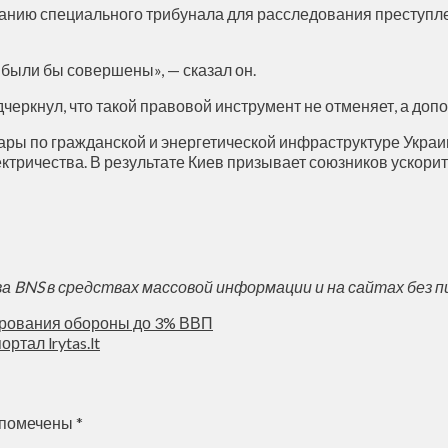
анию специального трибунала для расследования преступле
е были бы совершены», — сказал он.
черкнул, что такой правовой инструмент не отменяет, а до
ры по гражданской и энергетической инфраструктуре Украин
тричества. В результате Киев призывает союзников ускорить
BNS в средствах массовой информации и на сайтах без п
рования обороны до 3% ВВП
ртал lrytas.lt
 помечены
*