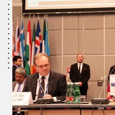
Общество
Мнения
Вильнюс
Клайпеда
Висагинас
Регионы
Соседи
Транспорт
Выбор читателей
Калейдоскоп
Армия
Сейм Литвы
Культура
Больше
Фоторепортаж
Туризм
ЛК рекомендует
Сеньорам
Образование
Здравоохранение
Экология
Происшествия
Приграничье