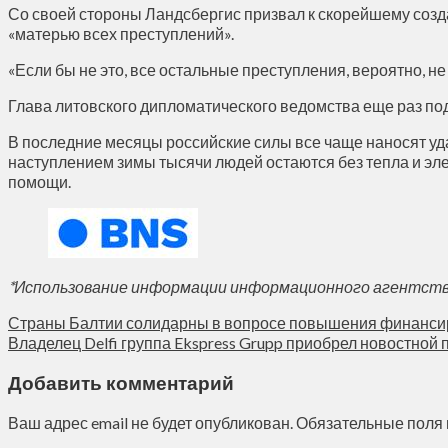
Со своей стороны Ландсбергис призвал к скорейшему созд
«матерью всех преступлений».
«Если бы не это, все остальные преступления, вероятно, н
Глава литовского дипломатического ведомства еще раз под
В последние месяцы российские силы все чаще наносят уда
наступлением зимы тысячи людей остаются без тепла и элек
помощи.
*Использование информации информационного агентства 
Страны Балтии солидарны в вопросе повышения финанси
Владелец Delfi группа Ekspress Grupp приобрел новостной по
Добавить комментарий
Ваш адрес email не будет опубликован.
Обязательные поля