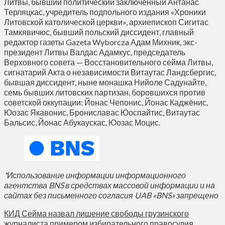
Литвы, бывший политический заключенный Антанас
Терляцкас, учредитель подпольного издания «Хроники
Литовской католической церкви», архиепископ Сигитас
Тамкявичюс, бывший польский диссидент, главный
редактор газеты Gazeta Wyborcza Адам Михник, экс-
президент Литвы Валдас Адамкус, председатель
Верховного совета — Восстановительного сейма Литвы,
сигнатарий Акта о независимости Витаутас Ландсбергис,
бывшая диссидент, ныне монашка Нийоле Садунайте,
семь бывших литовских партизан, боровшихся против
советской оккупации: Йонас Чепонис, Йонас Каджёнис,
Юозас Якавонис, Брониславас Юоспайтис, Витаутас
Бальсис, Йонас Абукаускас, Юозас Моцис.
*Использование информации информационного
агентства BNS в средствах массовой информации и на
сайтах без письменного согласия UAB «BNS» запрещено
КИД Сейма назвал лишение свободы грузинского
журналиста примером избирательного правосудия