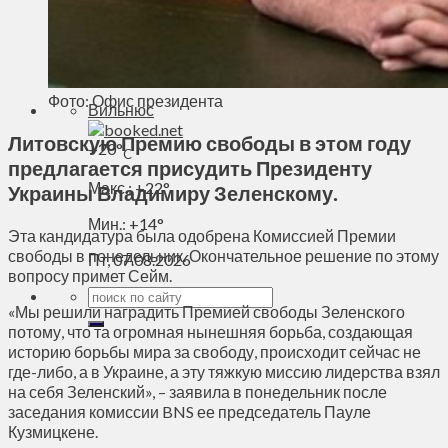
Духовное пространство
Спорт
Технологии
Энергетика
Фото: Офис президента
Вильнюс
Литовскую Премию свободы в этом году
+
20°
C
предлагается присудить Президенту
Макс.:
+
22°
Украины Владимиру Зеленскому.
Мин.:
+
14°
Эта кандидатура была одобрена Комиссией Премии
свободы в понедельник. Окончательное решение по этому
Пт, 07.08.2026
вопросу примет Сейм.
«Мы решили наградить Премией свободы Зеленского
потому, что та огромная нынешняя борьба, создающая
историю борьбы мира за свободу, происходит сейчас не
где-либо, а в Украине, а эту тяжкую миссию лидерства взял
на себя Зеленский», – заявила в понедельник после
заседания комиссии BNS ее председатель Пауле
Кузмицкене.