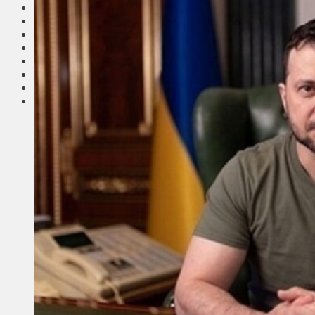
Соседи
Транспорт
Выбор читателей
Калейдоскоп
Армия
Сейм Литвы
Культура
Больше
Фоторепортаж
Туризм
ЛК рекомендует
Сеньорам
Образование
Здравоохранение
Экология
Происшествия
Приграничье
Деньги
Визиты
Выборы
Агроновости
Едим дома
Ищу семью