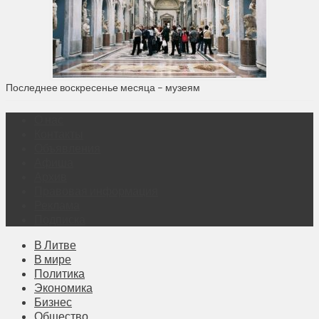
Последнее воскресенье месяца – музеям
О нас
Контакты
Объявления
Афиша
Архив
Правовая информация
Реклама
Подписка
В Литве
В мире
Политика
Экономика
Бизнес
Общество