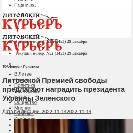
Подписка
Текущий номер:
N52 (1453) 29 декабря
Текущий номер:
N52 (1453) 29 декабря
TOP
,
Новости
,
Политика
В Литве
Литовской Премией свободы
В мире
Политика
предлагают наградить президента
Экономика
Украины Зеленского
Бизнес
Общество
Мнения
Дата публикации: 2022-11-14
2022-11-14
Вильнюс
Клайпеда
Висагинас
Регионы