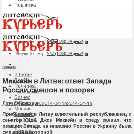
Подписка
Текущий номер:
N52 (1453) 29 декабря
Текущий номер:
N52 (1453) 29 декабря
Новости
В Литве
Маккейн в Литве: ответ Запада
В мире
Политика
России смешон и позорен
Экономика
Бизнес
Общество
Дата публикации: 2014-04-16
2014-04-16
Мнения
Прибывший в Литву влиятельный республиканец и
Вильнюс
сенатор США Джон Маккейн в среду заявил, что
Клайпеда
Висагинас
реакция Запада на инвазию России в Украину была
Регионы
смешной и позорной.