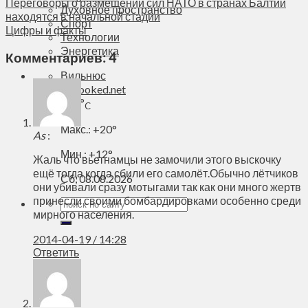
Переговоры о размещении сил НАТО в странах Балтии
Духовное пространство
находятся в начальной стадии
Спорт
Цифры и факты
Технологии
Энергетика
Комментариев: 4
Вильнюс
+
19°
C
Макс.:
+
20°
As
:
Мин.:
+
12°
Жаль что вьетнамцы не замочили этого выскочку
ещё тогда когда сбили его самолёт.Обычно лётчиков
Сб, 08.08.2026
они убивали сразу мотыгами так как они много жертв
принесли своими бомбардировками особенно среди
мирного населения.
2014-04-19 / 14:28
Ответить