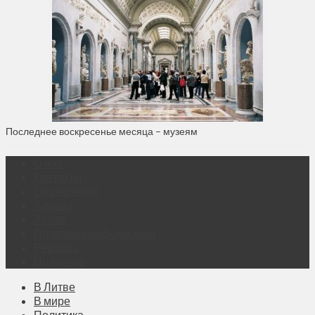
Последнее воскресенье месяца – музеям
О нас
Контакты
Объявления
Афиша
Архив
Правовая информация
Реклама
Подписка
В Литве
В мире
Политика