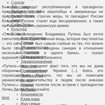
Соседи
Бывший кандидат республиканцев в президенты
Транспорт
Выбор читателей
предупредил, что если европейцы и американцы не
Калейдоскоп
предпримут более строгие меры, то президент России
Армия
Владимир Путине станет еще бесцеремоннее, а также
Сейм Литвы
призвал вооружить украинскую армию.
Культура
Больше
«Ответ на поведение Владимира Путина был почти
Фоторепортаж
смехотворным. Единственная вещь, которая ему понятна
Туризм
— это сила. Ответ был самым слабым из тех, что можно
ЛК рекомендует
было представить — введены санкции в отношении
Сеньорам
нескольких человек и одного банка», — сказал
Образование
журналистам Маккейн в Вильнюсе.
Здравоохранение
«Путина лишь поощряет факт того, что мы не даем
Экология
оборонные вооружения Украине (…), боясь его
Происшествия
спровоцировать. Позорно, что мы не помогаем
Приграничье
украинскому правительству и людям после инвазии
Деньги
Путина», — сказал политик после встречи с президентом
Визиты
Литвы Далей Грибаускайте.
Выборы
Агроновости
BNS
Едим дома
Ищу семью