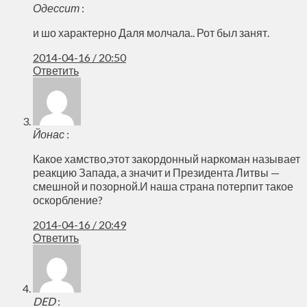
Одессит
:
и шо характерно Даля молчала.. Рот был занят.
2014-04-16 / 20:50
Ответить
Йонас
:
Какое хамство,этот закордонный наркоман называет
реакцию Запада, а значит и Президента Литвы —
смешной и позорной.И наша страна потерпит такое
оскорбление?
2014-04-16 / 20:49
Ответить
DED
: