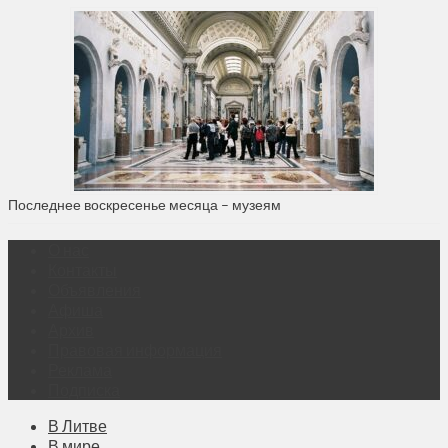
Последнее воскресенье месяца – музеям
О нас
Контакты
Объявления
Афиша
Архив
Правовая информация
Реклама
Подписка
В Литве
В мире