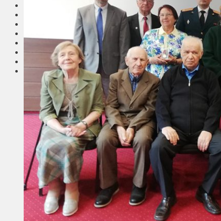
Соседи
Транспорт
Выбор читателей
Калейдоскоп
Армия
Сейм Литвы
Культура
Больше
Фоторепортаж
Туризм
ЛК рекомендует
Сеньорам
Образование
Здравоохранение
Экология
Происшествия
Приграничье
Деньги
Визиты
Выборы
Агроновости
Едим дома
Ищу семью