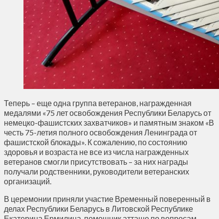
Теперь – еще одна группа ветеранов, награжденная
медалями «75 лет освобождения Республики Беларусь от
немецко-фашистских захватчиков» и памятным знаком «В
честь 75-летия полного освобождения Ленинграда от
фашистской блокады». К сожалению, по состоянию
здоровья и возраста не все из числа награжденных
ветеранов смогли присутствовать – за них награды
получали родственники, руководители ветеранских
организаций.
В церемонии приняли участие Временный поверенный в
делах Республики Беларусь в Литовской Республике
Екатерина Ермилина, помощник атташе по вопросам