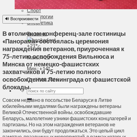
Духовное пространство
Спорт
Технологии
🔊 Воспроизвести
Энергетика
В столичном конференц-зале гостиницы
Вильнюс
«Панорама» состоялась церемония
+
21°
C
награждения ветеранов, приуроченная к
75-летию освобождения Вильнюса и
Макс.:
+
22°
Минска от немецко-фашистских
Мин.:
+
14°
захватчиков и 75-летию полного
освобождения Ленинграда от фашистской
Пт, 07.08.2026
блокады.
Совсем недавно в посольстве Беларуси в Литве
юбилейными медалями были награждены ветераны
Великой Отечественной войны, освобождавшие
Беларусь, малолетние узники фашистских концлагерей и
партизаны. Но на этом награждения ветеранов не
закончились, они будут продолжаться. Это целый цикл
памятно-праздничных мероприятий, в рамках которых