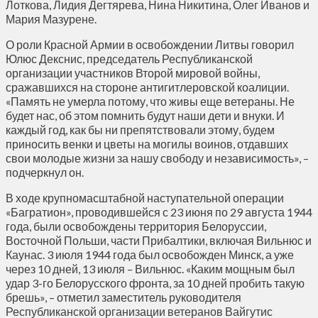
Лоткова, Лидия Дегтярева, Нина Никитина, Олег Иванов и
Мария Мазурене.
О роли Красной Армии в освобождении Литвы говорил
Юлюс Декснис, председатель Республиканской
организации участников Второй мировой войны,
сражавшихся на стороне антигитлеровской коалиции.
«Память не умерла потому, что живы еще ветераны. Не
будет нас, об этом помнить будут наши дети и внуки. И
каждый год, как бы ни препятствовали этому, будем
приносить венки и цветы на могилы воинов, отдавших
свои молодые жизни за нашу свободу и независимость», –
подчеркнул он.
В ходе крупномасштабной наступательной операции
«Багратион», проводившейся с 23 июня по 29 августа 1944
года, были освобождены территория Белоруссии,
Восточной Польши, части Прибалтики, включая Вильнюс и
Каунас. 3 июля 1944 года был освобожден Минск, а уже
через 10 дней, 13 июля – Вильнюс. «Каким мощным был
удар 3-го Белорусского фронта, за 10 дней пробить такую
брешь», – отметил заместитель руководителя
Республиканской организации ветеранов Вайгутис