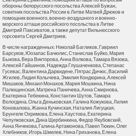
обороны белорусского посольства Алексей Бужан,
советник посольства России в Литве Матвей Дрюков и
помощник военного, военно-воздушного и военно-
морского атташе российского посольства в Литве
Дмитрий Паксиватов, а также депутат Вильнюсского
горсовета Сергей Дмитриев.
В числе награжденных: Николай Багликов, Гавриил
Барсуков, Юозапас Бачюлис, Станислав Буйко, Мария
Быкова, Вера Викторова, Анна Волкова, Тамара Вязова,
Алексей Гайшинов, Надежда Глушаченкова, Степанас
Гусевас, Валентина Дарвидене, Пятрас Дичюс, Василий
Жгилев, Лидия Колычева, Эмилия Кондюрина, Алексей
Мишаков, Михаил Монахов, Мария Мошкина, Нина
Палющинская, Матрена Паничева, Анна Смирнова,
Екатерина Тебекина, Константин Шутов, Тамара
Вологдина, Ольга Деньковская, Галина Кожукова, Лилия
Коновалова, Жанна Кучинская, Наталия Лигуцкая,
Брунгеле Охримова, Елена Хаустова, Екатерина
Чепулковская, Дина Щербинкина, Федор Якубовский,
Анна Янчекова, Галина Артамонова, Павел Тюкин, Олег
Хлебников, Игорь Шмелев, Нина Гриханова, Елена