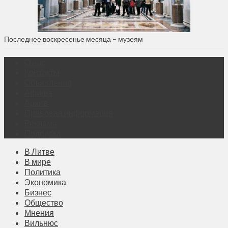
Последнее воскресенье месяца – музеям
О нас
Контакты
Объявления
Афиша
Архив
Правовая информация
Реклама
Подписка
В Литве
В мире
Политика
Экономика
Бизнес
Общество
Мнения
Вильнюс