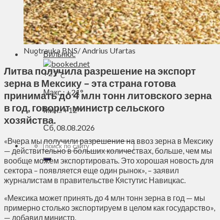
Духовное пространство
Спорт
Технологии
Энергетика
Nuotrauka BNS/ Andrius Ufartas
Вильнюс
Литва получила разрешение на экспорт
+
21°
C
зерна в Мексику – эта страна готова
Макс.:
+
21°
принимать до 4 млн тонн литовского зерна
в год, говорит министр сельского
Мин.:
+
12°
хозяйства.
Сб, 08.08.2026
«Вчера мы получили разрешение на ввоз зерна в Мексику
— действительно в больших количествах, больше, чем мы
вообще можем экспортировать. Это хорошая новость для
сектора – появляется еще один рынок», – заявил
журналистам в правительстве Кястутис Навицкас.
«Мексика может принять до 4 млн тонн зерна в год — мы
примерно столько экспортируем в целом как государство»,
— добавил министр.