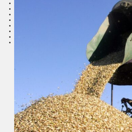
Соседи
Транспорт
Выбор читателей
Калейдоскоп
Армия
Сейм Литвы
Культура
Больше
Фоторепортаж
Туризм
ЛК рекомендует
Сеньорам
Образование
Здравоохранение
Экология
Происшествия
Приграничье
Деньги
Визиты
Выборы
Агроновости
Едим дома
Ищу семью