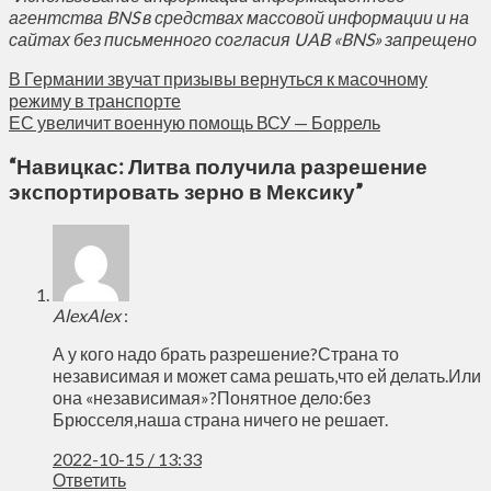
агентства BNS в средствах массовой информации и на
сайтах без письменного согласия UAB «BNS» запрещено
В Германии звучат призывы вернуться к масочному
режиму в транспорте
ЕС увеличит военную помощь ВСУ — Боррель
“
Навицкас: Литва получила разрешение
экспортировать зерно в Мексику
”
AlexAlex
:
А у кого надо брать разрешение?Страна то
независимая и может сама решать,что ей делать.Или
она «независимая»?Понятное дело:без
Брюсселя,наша страна ничего не решает.
2022-10-15 / 13:33
Ответить