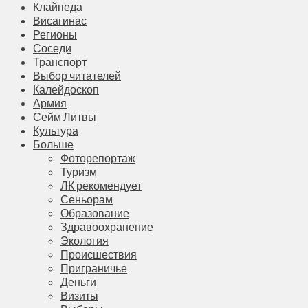
Клайпеда
Висагинас
Регионы
Соседи
Транспорт
Выбор читателей
Калейдоскоп
Армия
Сейм Литвы
Культура
Больше
Фоторепортаж
Туризм
ЛК рекомендует
Сеньорам
Образование
Здравоохранение
Экология
Происшествия
Приграничье
Деньги
Визиты