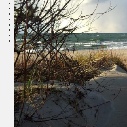
Соседи
Транспорт
Выбор читателей
Калейдоскоп
Армия
Сейм Литвы
Культура
Больше
Фоторепортаж
Туризм
ЛК рекомендует
Сеньорам
Образование
Здравоохранение
Экология
Происшествия
Приграничье
Деньги
Визиты
Выборы
Агроновости
Едим дома
Ищу семью