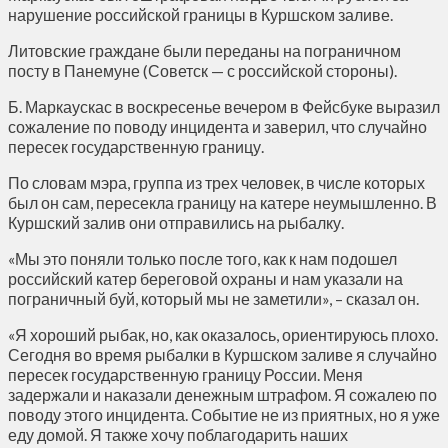
нарушение российской границы в Куршском заливе.
Литовские граждане были переданы на пограничном
посту в Панемуне (Советск — с российской стороны).
Б. Маркаускас в воскресенье вечером в Фейсбуке выразил
сожаление по поводу инцидента и заверил, что случайно
пересек государственную границу.
По словам мэра, группа из трех человек, в числе которых
был он сам, пересекла границу на катере неумышленно. В
Куршский залив они отправились на рыбалку.
«Мы это поняли только после того, как к нам подошел
российский катер береговой охраны и нам указали на
пограничный буй, который мы не заметили», – сказал он.
«Я хороший рыбак, но, как оказалось, ориентируюсь плохо.
Сегодня во время рыбалки в Куршском заливе я случайно
пересек государственную границу России. Меня
задержали и наказали денежным штрафом. Я сожалею по
поводу этого инцидента. Событие не из приятных, но я уже
еду домой. Я также хочу поблагодарить наших