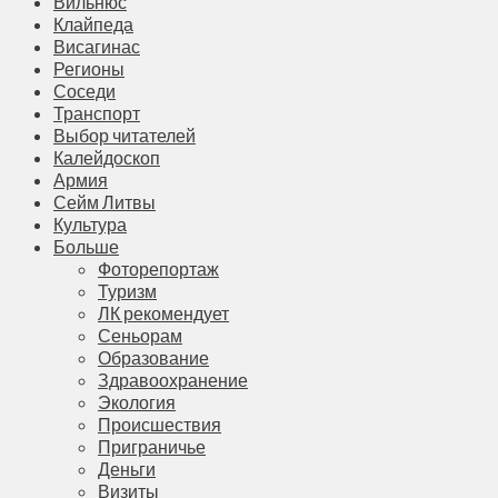
Вильнюс
Клайпеда
Висагинас
Регионы
Соседи
Транспорт
Выбор читателей
Калейдоскоп
Армия
Сейм Литвы
Культура
Больше
Фоторепортаж
Туризм
ЛК рекомендует
Сеньорам
Образование
Здравоохранение
Экология
Происшествия
Приграничье
Деньги
Визиты