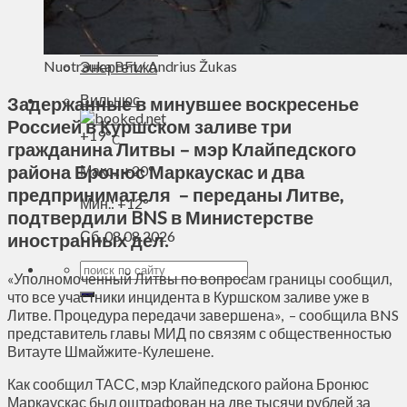
Духовное пространство
Спорт
Технологии
Nuotrauka BFL/ Andrius Žukas
Энергетика
Вильнюс
Задержанные в минувшее воскресенье
Россией в Куршском заливе три
+
19°
C
гражданина Литвы – мэр Клайпедского
района Бронюс Маркаускас и два
Макс.:
+
20°
предпринимателя – переданы Литве,
Мин.:
+
12°
подтвердили BNS в Министерстве
Сб, 08.08.2026
иностранных дел.
«Уполномоченный Литвы по вопросам границы сообщил,
что все участники инцидента в Куршском заливе уже в
Литве. Процедура передачи завершена», – сообщила BNS
представитель главы МИД по связям с общественностью
Витауте Шмайжите-Кулешене.
Как сообщил ТАСС, мэр Клайпедского района Бронюс
Маркаускас был оштрафован на две тысячи рублей за