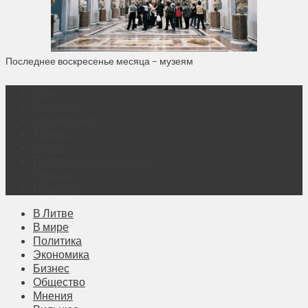
Последнее воскресенье месяца – музеям
О нас
Контакты
Объявления
Афиша
Архив
Правовая информация
Реклама
Подписка
В Литве
В мире
Политика
Экономика
Бизнес
Общество
Мнения