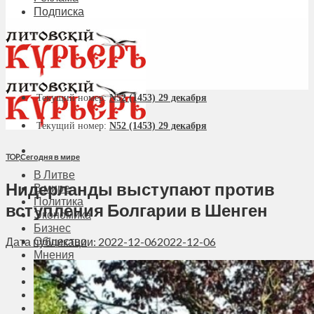
Подписка
Текущий номер:
N52 (1453) 29 декабря
Текущий номер:
N52 (1453) 29 декабря
TOP
,
Сегодня в мире
В Литве
Нидерланды выступают против
В мире
Политика
вступления Болгарии в Шенген
Экономика
Бизнес
Общество
Дата публикации: 2022-12-06
2022-12-06
Мнения
Вильнюс
Клайпеда
Висагинас
Регионы