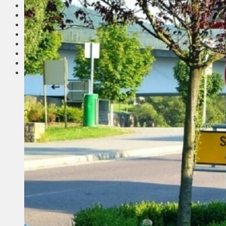
Соседи
Транспорт
Выбор читателей
Калейдоскоп
Армия
Сейм Литвы
Культура
Больше
Фоторепортаж
Туризм
ЛК рекомендует
Сеньорам
Образование
Здравоохранение
Экология
Происшествия
Приграничье
Деньги
Визиты
Выборы
Агроновости
Едим дома
Ищу семью