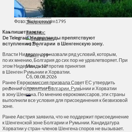
Духовное пространство
Спорт
Технологии
Фото: flickr.com/dm1795
Энергетика
Как пишет газета
Вильнюс
De Telegraaf, Нидерланды препятствуют
вступлению Болгарии в Шенгенскую зону.
+
17°
C
Власти Нидерландов назвали ряд условий, которым,
Макс.:
+
19°
по их мнению, Болгария до сих пор не удовлетворяет. При
этом Нидерланды не против принятия
Мин.:
+
12°
в Шенген Румынии и Хорватии.
Сб, 08.08.2026
Ранее Еврокомиссия призвала Совет ЕС утвердить
решение о принятии Болгарии, Румынии и Хорватии
в зону Шенгена. По мнению еврокомиссаров, эти страны
выполнили все условия для присоединения к безвизовой
зоне.
Ранее Австрия заявила, что не поддержит присоединение
к Шенгенской зоне Болгарии и Румынии. Кандидатура
Хорватии у стран-членов Шенгена споров не вызывает.