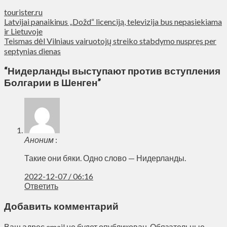
tourister.ru
Latvijai panaikinus „Dožd“ licenciją, televizija bus nepasiekiama
ir Lietuvoje
Teismas dėl Vilniaus vairuotojų streiko stabdymo nuspręs per
septynias dienas
“
Нидерланды выступают против вступления
Болгарии в Шенген
”
Аноним
:
Такие они бяки. Одно слово — Нидерланды.
2022-12-07 / 06:16
Ответить
Добавить комментарий
Ваш адрес email не будет опубликован.
Обязательные