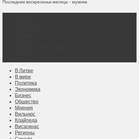
Последнее воскресенье месяца – музеям
О нас
Контакты
Объявления
Афиша
Архив
Правовая информация
Реклама
Подписка
В Литве
В мире
Политика
Экономика
Бизнес
Общество
Мнения
Вильнюс
Клайпеда
Висагинас
Регионы
Соседи