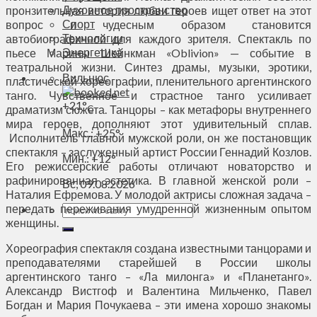
Духовное пространство
пронзительная история любви героев ищет ответ на этот
Спорт
вопрос и чудесным образом становится
Технологии
автобиографичной для каждого зрителя. Спектакль по
Энергетика
пьесе Марины Шейнкман «Oblivion» — событие в
театральной жизни. Синтез драмы, музыки, эротики,
Вильнюс
пластической хореографии, пленительного аргентинского
танго. Чувственное и страстное танго усиливает
+
21°
драматизм сюжета. Танцоры – как метафоры внутреннего
C
мира героев, дополняют этот удивительный сплав.
Макс.:
+
25°
Исполнитель главной мужской роли, он же постановщик
спектакля – заслуженный артист России Геннадий Козлов.
Мин.:
+
12°
Его режиссерские работы отличают новаторство и
рафинированная эстетика. В главной женской роли –
Вс, 09.08.2026
Наталия Ефремова. У молодой актрисы сложная задача –
передать переживания умудренной жизненным опытом
женщины.
Хореография спектакля создана известными танцорами и
преподавателями старейшей в России школы
аргентинского танго – «Ла милонга» и «Планетанго».
Александр Вистгоф и Валентина Мильченко, Павел
Богдан и Мария Почукаева – эти имена хорошо знакомы