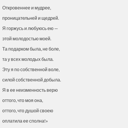
Откровеннее и мудрее,
проницательней и щедрей.
Я горжусь и любуюсь ею —
этой молодостью моей.
Та подарком была, не боле,
та у всех молодых была.
Эту я по собственной воле,
силой собственной добыла.
Я в ее неизменность верю
оттого, что моя она,
оттого, что душой своею
оплатила ее сполна!»