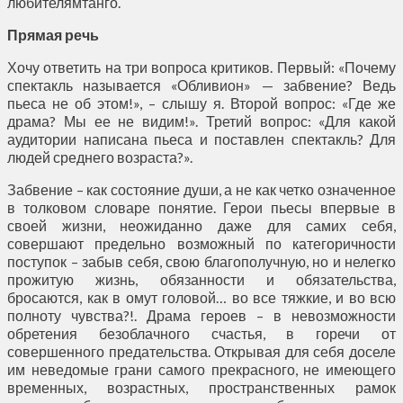
любителямтанго.
Прямая речь
Хочу ответить на три вопроса критиков. Первый: «Почему
спектакль называется «Обливион» — забвение? Ведь
пьеса не об этом!», – слышу я. Второй вопрос: «Где же
драма? Мы ее не видим!». Третий вопрос: «Для какой
аудитории написана пьеса и поставлен спектакль? Для
людей среднего возраста?».
Забвение – как состояние души, а не как четко означенное
в толковом словаре понятие. Герои пьесы впервые в
своей жизни, неожиданно даже для самих себя,
совершают предельно возможный по категоричности
поступок – забыв себя, свою благополучную, но и нелегко
прожитую жизнь, обязанности и обязательства,
бросаются, как в омут головой… во все тяжкие, и во всю
полноту чувства?!. Драма героев – в невозможности
обретения безоблачного счастья, в горечи от
совершенного предательства. Открывая для себя доселе
им неведомые грани самого прекрасного, не имеющего
временных, возрастных, пространственных рамок