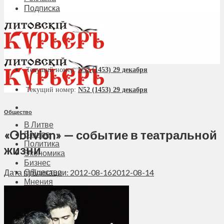
Подписка
Текущий номер:
N52 (1453) 29 декабря
Текущий номер:
N52 (1453) 29 декабря
Общество
В Литве
«Oblivion» — событие в театральной
В мире
Политика
жизни
Экономика
Бизнес
Общество
Дата публикации: 2012-08-16
2012-08-14
Мнения
Вильнюс
Клайпеда
Висагинас
Регионы