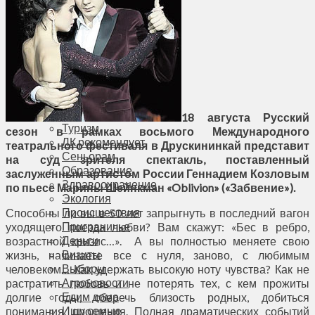
Соседи
Транспорт
Выбор читателей
Калейдоскоп
Армия
Сейм Литвы
Культура
Больше
Фоторепортаж
18 августа Русский
Туризм
сезон в рамках восьмого Международного
ЛК рекомендует
театрального фестиваля в Друскининкай представит
Сеньорам
на суд зрителя спектакль, поставленный
Образование
заслуженным артистом России Геннадием Козловым
Здравоохранение
по пьесе Марины Шейнкман «
Oblivion
» («Забвение»).
Экология
Происшествия
Способны ли вы в 50 лет запрыгнуть в последний вагон
Приграничье
уходящего поезда любви? Вам скажут: «Бес в ребро,
Деньги
возрастной кризис…». А вы полностью меняете свою
Визиты
жизнь, начинаете все с нуля, заново, с любимым
Выборы
человеком… Как удержать высокую ноту чувства? Как не
Агроновости
растратить любовь и не потерять тех, с кем прожиты
Едим дома
долгие годы, сберечь близость родных, добиться
Ищу семью
понимания, прощения. Полная драматических событий