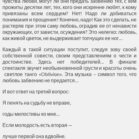
чувства любви, могут ли они предать забвению тех, с кем
прожиты десятки лет, тех, кого они искренне любят, к кому
привязаны всем сердцем? Нет! Надо ли добиваться
понимания и прощения? Конечно, надо! Как это сделать, не
растеряв при этом саму любовь, оградив ее от ненависти
окружающих, от зависти, осуждения? Это нелегко: любовь,
как живой цветок, не выдерживает топчущих ее ног…
Каждый в такой ситуации поступит, следуя зову своей
собственной совести, своим представлениям о чести и
достоинстве. Здесь нет победителей… В финале
спектакля звучит необыкновенной грусти и красоты очень
светлое танго «Oblivion». Эта музыка – символ того, что
любовь забвению не предается…
И вот ответ на третий вопрос:
Я пенять на судьбу не вправе,
годы милостивы ко мне…
Если молодость есть вторая —
лучше первой она вдвойне.