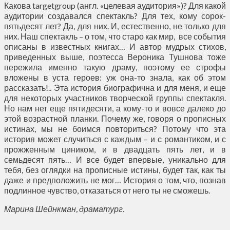
Какова targetgroup (англ. «целевая аудитория»)? Для какой
аудитории создавался спектакль? Для тех, кому сорок-
пятьдесят лет? Да, для них. И, естественно, не только для
них. Наш спектакль – о том, что старо как мир, все события
описаны в известных книгах… И автор мудрых стихов,
приведенных выше, поэтесса Вероника Тушнова тоже
пережила именно такую драму, поэтому ее строфы
вложены в уста героев: уж она-то знала, как об этом
рассказать!.. Эта история биографична и для меня, и еще
для некоторых участников творческой группы спектакля.
Но нам нет еще пятидесяти, а кому-то и вовсе далеко до
этой возрастной планки. Почему же, говоря о прописных
истинах, мы не боимся повториться? Потому что эта
история может случиться с каждым – и с романтиком, и с
прожженным циником, и в двадцать пять лет, и в
семьдесят пять… И все будет впервые, уникально для
тебя, без оглядки на прописные истины, будет так, как ты
даже и предположить не мог… История о том, что, познав
подлинное чувство, отказаться от него ты не сможешь.
Марина Шейнкман, драматург.