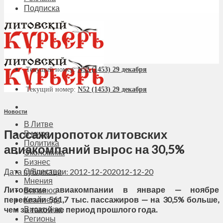
Подписка
Текущий номер:
N52 (1453) 29 декабря
Текущий номер:
N52 (1453) 29 декабря
Новости
В Литве
Пассажиропоток литовских
В мире
Политика
авиакомпаний вырос на 30,5%
Экономика
Бизнес
Общество
Дата публикации: 2012-12-20
2012-12-20
Мнения
Литовские авиакомпании в январе — ноябре
Вильнюс
перевезли 561,7 тыс. пассажиров — на 30,5% больше,
Клайпеда
Висагинас
чем за такой же период прошлого года.
Регионы