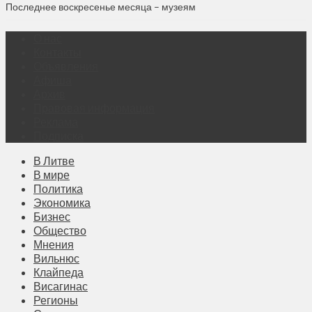
Последнее воскресенье месяца – музеям
О нас
Контакты
Объявления
Афиша
Архив
Правовая информация
Реклама
Подписка
В Литве
В мире
Политика
Экономика
Бизнес
Общество
Мнения
Вильнюс
Клайпеда
Висагинас
Регионы