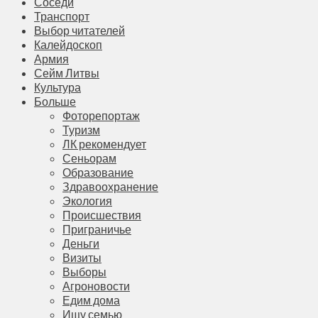
Соседи
Транспорт
Выбор читателей
Калейдоскоп
Армия
Сейм Литвы
Культура
Больше
Фоторепортаж
Туризм
ЛК рекомендует
Сеньорам
Образование
Здравоохранение
Экология
Происшествия
Приграничье
Деньги
Визиты
Выборы
Агроновости
Едим дома
Ищу семью