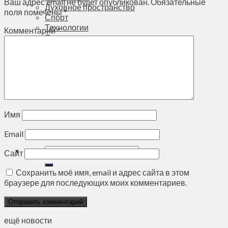
Ваш адрес email не будет опубликован.
Обязательные
Духовное пространство
поля помечены
*
Спорт
Технологии
Комментарий
*
Энергетика
Вильнюс
+
23°
C
Макс.:
+
25°
Мин.:
+
12°
Имя
Вс, 09.08.2026
Email
Сайт
Сохранить моё имя, email и адрес сайта в этом
браузере для последующих моих комментариев.
ещё новости