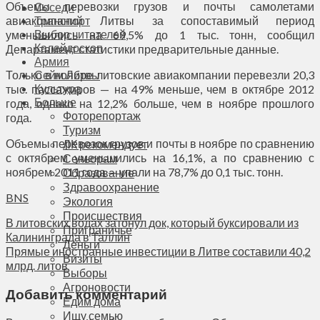
Объемы перевозки грузов и почты самолетами
Соседи
авиакомпаний Литвы за сопоставимый период
Транспорт
Выбор читателей
уменьшились на 69,5% до 1 тыс. тонн, сообщил
Калейдоскоп
Департамент статистики предварительные данные.
Армия
Только в ноябре литовские авиакомпании перевезли 20,3
Сейм Литвы
Культура
тыс. пассажиров — на 49% меньше, чем в октябре 2012
Больше
года, однако на 12,2% больше, чем в ноябре прошлого
Фоторепортаж
года.
Туризм
Объемы перевозок грузов и почты в ноябре по сравнению
ЛК рекомендует
с октябрем уменьшились на 16,1%, а по сравнению с
Сеньорам
ноябрем 2011 года — упали на 78,7% до 0,1 тыс. тонн.
Образование
Здравоохранение
BNS
Экология
Происшествия
В литовских водах затонул док, который буксировали из
Приграничье
Калининграда в Таллин
Деньги
Прямые иностранные инвестиции в Литве составили 40,2
Визиты
млрд. литов
Выборы
Агроновости
Добавить комментарий
Едим дома
Ищу семью