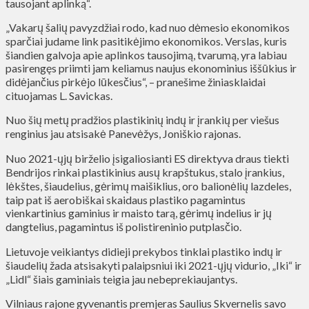
tausojant aplinką“.
„Vakarų šalių pavyzdžiai rodo, kad nuo dėmesio ekonomikos
sparčiai judame link pasitikėjimo ekonomikos. Verslas, kuris
šiandien galvoja apie aplinkos tausojimą, tvarumą, yra labiau
pasirengęs priimti jam keliamus naujus ekonominius iššūkius ir
didėjančius pirkėjo lūkesčius“, – pranešime žiniasklaidai
cituojamas L. Savickas.
Nuo šių metų pradžios plastikinių indų ir įrankių per viešus
renginius jau atsisakė Panevėžys, Joniškio rajonas.
Nuo 2021-ųjų birželio įsigaliosianti ES direktyva draus tiekti
Bendrijos rinkai plastikinius ausų krapštukus, stalo įrankius,
lėkštes, šiaudelius, gėrimų maišiklius, oro balionėlių lazdeles,
taip pat iš aerobiškai skaidaus plastiko pagamintus
vienkartinius gaminius ir maisto tarą, gėrimų indelius ir jų
dangtelius, pagamintus iš polistireninio putplasčio.
Lietuvoje veikiantys didieji prekybos tinklai plastiko indų ir
šiaudelių žada atsisakyti palaipsniui iki 2021-ųjų vidurio, „Iki“ ir
„Lidl“ šiais gaminiais teigia jau nebeprekiaujantys.
Vilniaus rajone gyvenantis premjeras Saulius Skvernelis savo