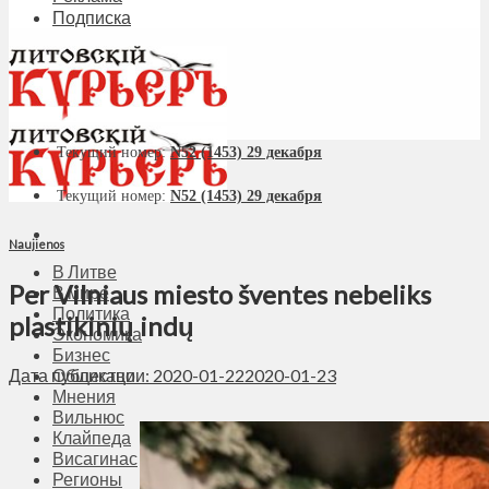
Подписка
Текущий номер:
N52 (1453) 29 декабря
Текущий номер:
N52 (1453) 29 декабря
Naujienos
В Литве
Per Vilniaus miesto šventes nebeliks
В мире
Политика
plastikinių indų
Экономика
Бизнес
Дата публикации: 2020-01-22
2020-01-23
Общество
Мнения
Вильнюс
Клайпеда
Висагинас
Регионы