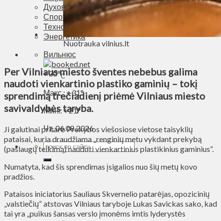
Духовное пространство
Спорт
Технологии
Энергетика
Nuotrauka vilnius.lt
Вильнюс
Per Vilniaus miesto šventes nebebus galima
+
30°
C
naudoti vienkartinio plastiko gaminių – tokį
Макс.:
+
31°
sprendimą trečiadienį priėmė Vilniaus miesto
savivaldybės taryba.
Мин.:
+
21°
Чт, 06.08.2026
Ji galutinai pritarė Prekybos viešosiose vietose taisyklių
pataisai, kuria draudžiama „renginių metu vykdant prekybą
(paslaugų teikimą) naudoti vienkartinius plastikinius gaminius“.
Numatyta, kad šis sprendimas įsigalios nuo šių metų kovo
pradžios.
Pataisos iniciatorius Sauliaus Skvernelio patarėjas, opozicinių
„valstiečių“ atstovas Vilniaus taryboje Lukas Savickas sako, kad
tai yra „puikus šansas verslo įmonėms imtis lyderystės