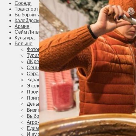
Соседи
Транспорт
Выбор читателей
Калейдоскоп
Армия
Сейм Литвы
Культура
Больше
Фоторепортаж
Туризм
ЛК рекомендует
Сеньорам
Образование
Здравоохранение
Экология
Происшествия
Приграничье
Деньги
Визиты
Выборы
Агроновости
Едим дома
Ищу семью