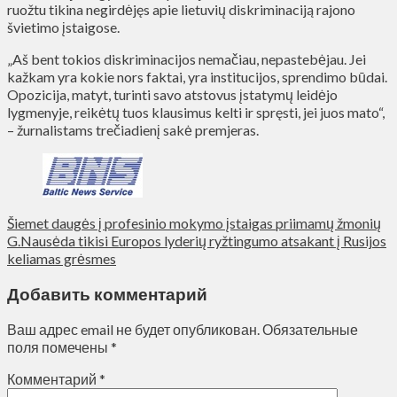
ruožtu tikina negirdėjęs apie lietuvių diskriminaciją rajono
švietimo įstaigose.
„Aš bent tokios diskriminacijos nemačiau, nepastebėjau. Jei
kažkam yra kokie nors faktai, yra institucijos, sprendimo būdai.
Opozicija, matyt, turinti savo atstovus įstatymų leidėjo
lygmenyje, reikėtų tuos klausimus kelti ir spręsti, jei juos mato“,
– žurnalistams trečiadienį sakė premjeras.
Šiemet daugės į profesinio mokymo įstaigas priimamų žmonių
G.Nausėda tikisi Europos lyderių ryžtingumo atsakant į Rusijos
keliamas grėsmes
Добавить комментарий
Ваш адрес email не будет опубликован.
Обязательные
поля помечены
*
Комментарий
*