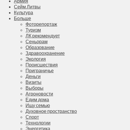
Армия
Сейм Литвы
Культура
Больше
Фоторепортаж
Туризм
ЛК рекомендует
Сеньорам
Образование
Здравоохранение
Экология
Происшествия
Приграничье
Деньги
Визиты
Выборы
Агроновости
Едим дома
Ищу семью
Духовное пространство
Спорт
Технологии
Энергетика