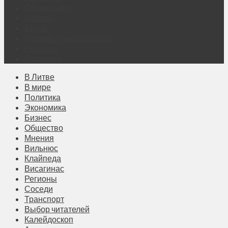
Объявления
Афиша
Архив
Правовая информация
Реклама
Подписка
В Литве
В мире
Политика
Экономика
Бизнес
Общество
Мнения
Вильнюс
Клайпеда
Висагинас
Регионы
Соседи
Транспорт
Выбор читателей
Калейдоскоп