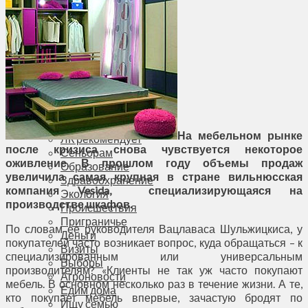
Соседи
Транспорт
Выбор читателей
Калейдоскоп
Армия
Сейм Литвы
Культура
Больше
Фоторепортаж
Туризм
На мебельном рынке
ЛК рекомендует
после кризиса снова чувствуется некоторое
Сеньорам
оживление. В прошлом году объемы продаж
Образование
увеличила самая крупная в стране вильнюсская
Здравоохранение
компания Vesida, специализирующаяся на
Экология
производстве шкафов.
Происшествия
Приграничье
По словам ее руководителя Вацлаваса Шульжицкиса, у
Деньги
покупателей часто возникает вопрос, куда обращаться – к
Визиты
специализированным или универсальным
Выборы
производителям? «Клиенты не так уж часто покупают
Агроновости
мебель. В основном несколько раз в течение жизни. А те,
Едим дома
кто покупает мебель впервые, зачастую бродят по
Ищу семью