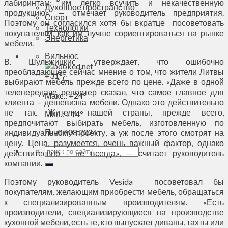
лабиринтам: им легко всучить и некачественную
Духовное пространство
продукцию», — отмечает руководитель предприятия.
Спорт
Поэтому он согласился хотя бы вкратце посоветовать
Технологии
покупателям, как им лучше сориентироваться на рынке
Энергетика
мебели.
Вильнюс
В. Шульжицкис утверждает, что ошибочно
преобладающее сейчас мнение о том, что жители Литвы
+
31°
C
выбирают мебель прежде всего по цене. «Даже в одной
телепередаче репортер сказал, что самое главное для
Макс.:
+
24°
клиента – дешевизна мебели. Однако это действительно
не так. Жители нашей страны, прежде всего,
Мин.:
+
14°
предпочитают выбирать мебель, изготовленную по
Пт, 07.08.2026
индивидуальному проекту, а уж после этого смотрят на
цену. Цена, разумеется, очень важный фактор, однако
действительно – не всегда», — считает руководитель
компании.
Поэтому руководитель Vesida посоветовал бы
покупателям, желающим приобрести мебель, обращаться
к специализированным производителям. «Есть
производители, специализирующиеся на производстве
кухонной мебели, есть те, кто выпускает диваны, тахты или