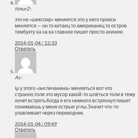
timur2
:
это не «шекспир» меняется это у него прокси
меняется — он то китаец то американец то остров
тимбукту ха ха ха главное пишет просто ахинею
2014-01-04 / 12:33
Ответить
As
:
Ip у этого «англичанина» меняеться вот что
странно,толи это мусор какой-то шлёться толи в тему
хочет встрять.Когда я его немного встряхнул пишет
понимаешь у меня острые углы.Значит что-то
улавливает через переводчик.
2014-01-04 / 09:49
Ответить