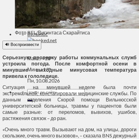
Духовное пространство
Спорт
Технологии
Энергетика
Фото BFL/Вигинтаса Скарайтиса
Вильнюс
🔊 Воспроизвести
+
26°
C
Серьезную проверку работы коммунальных служб
Макс.:
+
28°
устроила погода. После комфортной осени в
Мин.:
+
13°
минувшие выходные минусовая температура
привела к гололедице.
Пн, 10.08.2026
Ситуация на минувшей неделе была почти
экстремальной, констатировали медицинские службы. По
данным отделения Скорой помощи Вильнюсской
университетской больницы, травмы у пациентов были
самые разные: от переломов, вывихов, ушибов,
растяжения связок – до ран.
«Очень много травм. Вызывают на дом, на улицы, дороги
скользкие, очень много вызовов», – сказала BNS дежурный