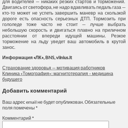
для водителей — никаких резких стартов и торможений.
Двигаясь от светофора, не надо вдавливать педаль газа —
кто-то может не успеть завершить маневр на скользкой
дороге есть опасность серьезных ДТП. Тормозить при
гололеде тоже часто не стоит — лучше выбрать
небольшую скорость и двигаться плавно на приличном
расстоянии от впереди идущей машины. Резкое
торможение на льду уведет ваш автомобиль в крутой
занос.
Информация «ЛК»,
BNS
,
vilnius.lt
Страхование здоровья — мотивация работников
Клиника «Томография»: магнитотерапия – медицина
будущего
Добавить комментарий
Ваш адрес email не будет опубликован.
Обязательные
поля помечены
*
Комментарий
*