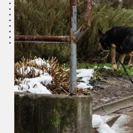
Соседи
Транспорт
Выбор читателей
Калейдоскоп
Армия
Сейм Литвы
Культура
Больше
Фоторепортаж
Туризм
ЛК рекомендует
Сеньорам
Образование
Здравоохранение
Экология
Происшествия
Приграничье
Деньги
Визиты
Выборы
Агроновости
Едим дома
Ищу семью