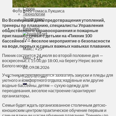
Духовное пространство
Спорт
Фото BNS/Томаса Лукшиса
Технологии
Энергетика
Во Всемирный день предотвращения утоплений,
тренеры по плаванию, специалисты Управления
Вильнюс
общественного здравоохранения и пожарные
приглашают семьи с детьми на «Пикник 100
+
21°
C
бассейнов» — веселое мероприятие о безопасности
на воде, первых и самых важных навыках плавания.
Макс.:
+
25°
Пикник состоится 24 июля во второй половине дня —
Мин.:
+
12°
воскресенье, с 15:00 до 18:00, на берегу Нерис возле
Белого моста.
Вс, 09.08.2026
Участникам рекомендуется захватить закуски и пледы для
уютного и комфортного отдыха, надувные или другие
водные бассейны, детям — сухую одежду для
переодевания, веселое настроение гарантируют
организаторы.
Семьи будет ждать организованное столичным детско-
юношеским центром практическое обучение первым и
самым важным шагам обучения плаванию. Тренеры по