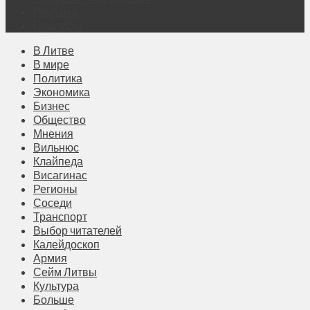
Реклама
Подписка
В Литве
В мире
Политика
Экономика
Бизнес
Общество
Мнения
Вильнюс
Клайпеда
Висагинас
Регионы
Соседи
Транспорт
Выбор читателей
Калейдоскоп
Армия
Сейм Литвы
Культура
Больше