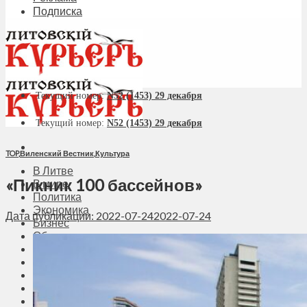
Подписка
Текущий номер:
N52 (1453) 29 декабря
Текущий номер:
N52 (1453) 29 декабря
TOP
,
Виленский Вестник
,
Культура
В Литве
«Пикник 100 бассейнов»
В мире
Политика
Экономика
Дата публикации: 2022-07-24
2022-07-24
Бизнес
Общество
Мнения
Вильнюс
Клайпеда
Висагинас
Регионы