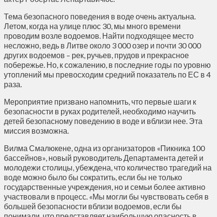
Тема безопасного поведения в воде очень актуальна.
Летом, когда на улице плюс 30, мы много времени
проводим возле водоемов. Найти подходящее место
несложно, ведь в Литве около 3 000 озер и почти 30 000
других водоемов – рек, ручьев, прудов и прекрасное
побережье. Но, к сожалению, в последние годы по уровню
утоплений мы превосходим средний показатель по ЕС в 4
раза.
Мероприятие призвано напомнить, что первые шаги к
безопасности в руках родителей, необходимо научить
детей безопасному поведению в воде и вблизи нее. Эта
миссия возможна.
Вилма Смалюкене, одна из организаторов «Пикника 100
бассейнов», новый руководитель Департамента детей и
молодежи столицы, убеждена, что количество трагедий на
воде можно было бы сократить, если бы не только
государственные учреждения, но и семьи более активно
участвовали в процесс. «Мы могли бы чувствовать себя в
большей безопасности вблизи водоемов, если бы
понимали, что представляет наибольшую опасность в