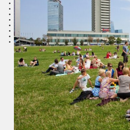
Соседи
Транспорт
Выбор читателей
Калейдоскоп
Армия
Сейм Литвы
Культура
Больше
Фоторепортаж
Туризм
ЛК рекомендует
Сеньорам
Образование
Здравоохранение
Экология
Происшествия
Приграничье
Деньги
Визиты
Выборы
Агроновости
Едим дома
Ищу семью