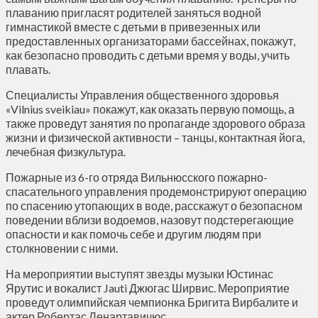
плаванию пригласят родителей заняться водной
гимнастикой вместе с детьми в привезенных или
предоставленных организаторами бассейнах, покажут,
как безопасно проводить с детьми время у воды, учить
плавать.
Специалисты Управления общественного здоровья
«Vilnius sveikiau» покажут, как оказать первую помощь, а
также проведут занятия по пропаганде здорового образа
жизни и физической активности – танцы, контактная йога,
лечебная физкультура.
Пожарные из 6-го отряда Вильнюсского пожарно-
спасательного управления продемонстрируют операцию
по спасению утопающих в воде, расскажут о безопасном
поведении вблизи водоемов, назовут подстерегающие
опасности и как помочь себе и другим людям при
столкновении с ними.
На мероприятии выступят звезды музыки Юстинас
Ярутис и вокалист Jautì Джюгас Ширвис. Мероприятие
проведут олимпийская чемпионка Бригита Вирбалите и
актер Робертас Ленартавичюс.