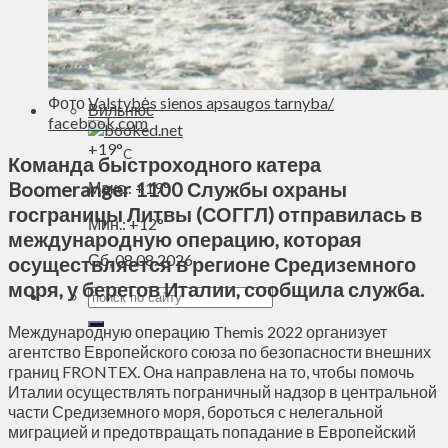
Духовное пространство
Спорт
Технологии
Энергетика
Фото
Valstybės sienos apsaugos tarnyba/
Вильнюс
facebook.com
+
19°
C
Команда быстроходного катера
Boomeranger 1100 Службы охраны
Макс.:
+
19°
госграницы Литвы (СОГГЛ) отправилась в
Мин.:
+
12°
международную операцию, которая
Сб, 08.08.2026
осуществляется в регионе Средиземного
моря, у берегов Италии, сообщила служба.
Международную операцию Themis 2022 организует
агентство Европейского союза по безопасности внешних
границ FRONTEX. Она направлена на то, чтобы помочь
Италии осуществлять пограничный надзор в центральной
части Средиземного моря, бороться с нелегальной
миграцией и предотвращать попадание в Европейский