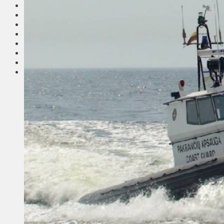
Соседи
Транспорт
Выбор читателей
Калейдоскоп
Армия
Сейм Литвы
Культура
Больше
Фоторепортаж
Туризм
ЛК рекомендует
Сеньорам
Образование
Здравоохранение
Экология
Происшествия
Приграничье
Деньги
Визиты
Выборы
Агроновости
Едим дома
Ищу семью