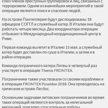
союз членов преступных группировок и лиц, связанных с
терроризмом. Одним из важнейших мероприятий в такой
операции является поиск и спасение людей.
На острове Пантеллерия будут дислоцированы 18
офицеров СОГГЛ и служебный катер. В Италии они будут
работать четыре месяца. Два координатора операции
отбывают в Международный координационный центр в
Риме.
Первая команда вылетит в Италию 15 мая, а служебный
катер будет доставлен по суше в Италию, а затем и в
район операции.
Команда пограничного катера Литвы в четвертый раз
участвует в операции Themis FRONTEX.
Пограничники также участвовали со своими кораблями и
в операции FRONTEX Poseidon 2018. Она проводилась на
греческом острове Лесбос.
Основными задачами литовских пограничников во время
таких операций являются контроль за нелегальной
миграцией, поисково-спасательные работы,