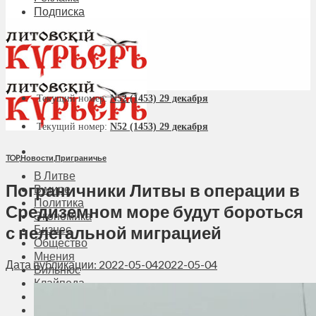
Подписка
Текущий номер:
N52 (1453) 29 декабря
Текущий номер:
N52 (1453) 29 декабря
TOP
,
Новости
,
Приграничье
В Литве
Пограничники Литвы в операции в
В мире
Политика
Средиземном море будут бороться
Экономика
с нелегальной миграцией
Бизнес
Общество
Мнения
Дата публикации: 2022-05-04
2022-05-04
Вильнюс
Клайпеда
Висагинас
Регионы