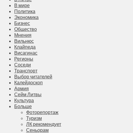
В мире
Политика
Экономика
Бизнес
Общество
Мнения
Вильнюс
Клайпеда
Висагинас
Регионы
Соседи
Транспорт
Выбор читателей
Калейдоскоп
Армия
Сейм Литвы
Культура
Больше
Фоторепортаж
Туризм
ЛК рекомендует
Сеньорам