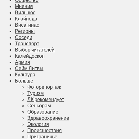
Мнения
Вильнюс
Клайпеда
Висагинас
Регионы
Соседи
Транспорт
Выбор читателей
Калейдоскоп
Армия
Сейм Литвы
Культура
Больше
Фоторепортаж
Туризм
ЛК рекомендует
Сеньорам
Образование
Здравоохранение
Экология
Происшествия
Приграничье