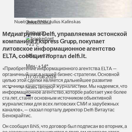
Духовное пространство
Спорт
Технологии
Nuotrauka BNS/ Julius Kalinskas
Энергетика
Вильнюс
Медиагруппа Delfi, управляемая эстонской
компанией Ekspress Grupp, покупает
+
21°
C
литовское информационное агентство
ELTA, сообщил портал delfi.lt.
Макс.:
+
22°
Мин.:
+
14°
«Приобретение информационного агентства ELTA —
органичный шаг в нашей бизнес-стратегии. Основной
Пт, 07.08.2026
целью этой сделки является дальнейшее развитие
источника качественной журналистики. Мы надеемся, что
информационное агентство, которое работает уже более
ста лет, станет основным источником объективной
журналистики для всех литовских СМИ и зарубежных
каналов», — сказал порталу директор Delfi Витаутас
Бенокрайтис.
Он сообщил BNS, что договор был подписан во вторник, а
ее завершение планируется в третьем квартале этого