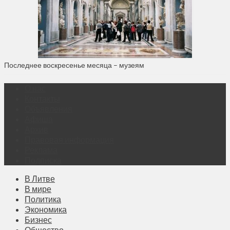
Последнее воскресенье месяца – музеям
О нас
Контакты
Объявления
Афиша
Архив
Правовая информация
Реклама
Подписка
В Литве
В мире
Политика
Экономика
Бизнес
Общество