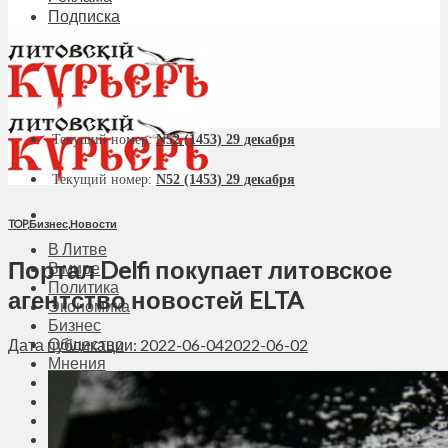
Подписка
Текущий номер:
N52 (1453) 29 декабря
Текущий номер:
N52 (1453) 29 декабря
TOP
,
Бизнес
,
Новости
В Литве
Портал Delfi покупает литовское
В мире
Политика
агентство новостей ELTA
Экономика
Бизнес
Общество
Дата публикации: 2022-06-04
2022-06-02
Мнения
Вильнюс
Клайпеда
Висагинас
Регионы