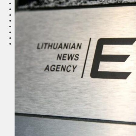
Соседи
Транспорт
Выбор читателей
Калейдоскоп
Армия
Сейм Литвы
Культура
Больше
Фоторепортаж
Туризм
ЛК рекомендует
Сеньорам
Образование
Здравоохранение
Экология
Происшествия
Приграничье
Деньги
Визиты
Выборы
Агроновости
Едим дома
Ищу семью