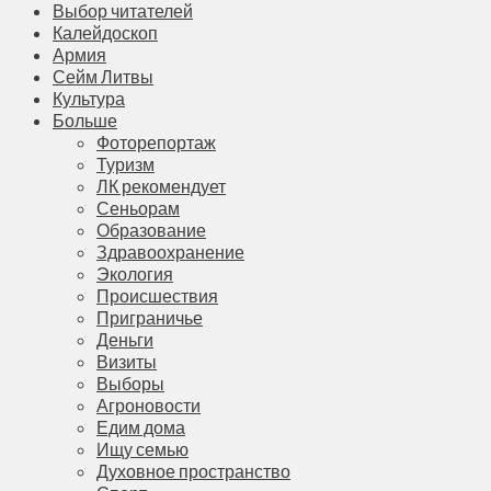
Выбор читателей
Калейдоскоп
Армия
Сейм Литвы
Культура
Больше
Фоторепортаж
Туризм
ЛК рекомендует
Сеньорам
Образование
Здравоохранение
Экология
Происшествия
Приграничье
Деньги
Визиты
Выборы
Агроновости
Едим дома
Ищу семью
Духовное пространство