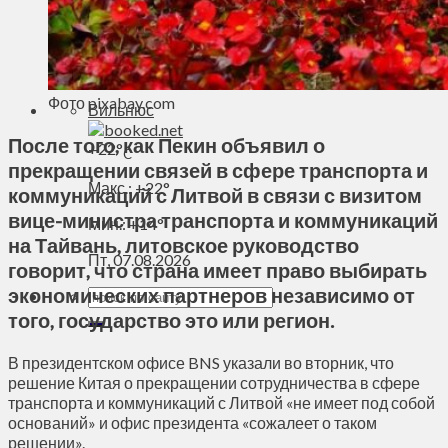
Духовное пространство
Спорт
Технологии
Энергетика
Фото pixabay.com
Вильнюс
После того, как Пекин объявил о
+
22°
C
прекращении связей в сфере транспорта и
Макс.:
+
22°
коммуникаций с Литвой в связи с визитом
вице-министра транспорта и коммуникаций
Мин.:
+
14°
на Тайвань, литовское руководство
Пт, 07.08.2026
говорит, что страна имеет право выбирать
экономических партнеров независимо от
того, государство это или регион.
В президентском офисе BNS указали во вторник, что
решение Китая о прекращении сотрудничества в сфере
транспорта и коммуникаций с Литвой «не имеет под собой
оснований» и офис президента «сожалеет о таком
решении».