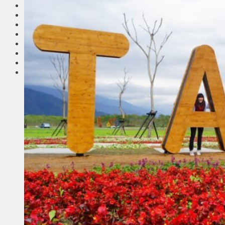
Соседи
Транспорт
Выбор читателей
Калейдоскоп
Армия
Сейм Литвы
Культура
Больше
Фоторепортаж
Туризм
ЛК рекомендует
Сеньорам
Образование
Здравоохранение
Экология
Происшествия
Приграничье
Деньги
Визиты
Выборы
Агроновости
Едим дома
Ищу семью