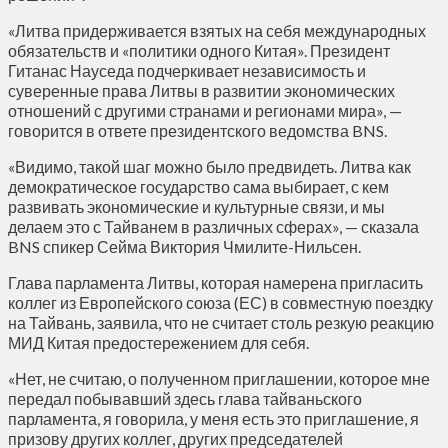
«Литва придерживается взятых на себя международных
обязательств и «политики одного Китая». Президент
Гитанас Науседа подчеркивает независимость и
суверенные права Литвы в развитии экономических
отношений с другими странами и регионами мира», —
говорится в ответе президентского ведомства BNS.
«Видимо, такой шаг можно было предвидеть. Литва как
демократическое государство сама выбирает, с кем
развивать экономические и культурные связи, и мы
делаем это с Тайванем в различных сферах», — сказала
BNS спикер Сейма Виктория Чмилите-Нильсен.
Глава парламента Литвы, которая намерена пригласить
коллег из Европейского союза (ЕС) в совместную поездку
на Тайвань, заявила, что не считает столь резкую реакцию
МИД Китая предостережением для себя.
«Нет, не считаю, о полученном приглашении, которое мне
передал побывавший здесь глава тайваньского
парламента, я говорила, у меня есть это приглашение, я
призову других коллег, других председателей