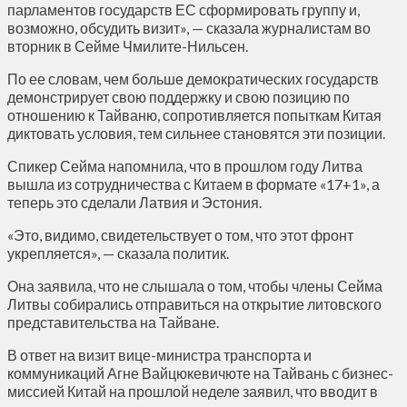
парламентов государств ЕС сформировать группу и,
возможно, обсудить визит», — сказала журналистам во
вторник в Сейме Чмилите-Нильсен.
По ее словам, чем больше демократических государств
демонстрирует свою поддержку и свою позицию по
отношению к Тайваню, сопротивляется попыткам Китая
диктовать условия, тем сильнее становятся эти позиции.
Спикер Сейма напомнила, что в прошлом году Литва
вышла из сотрудничества с Китаем в формате «17+1», а
теперь это сделали Латвия и Эстония.
«Это, видимо, свидетельствует о том, что этот фронт
укрепляется», — сказала политик.
Она заявила, что не слышала о том, чтобы члены Сейма
Литвы собирались отправиться на открытие литовского
представительства на Тайване.
В ответ на визит вице-министра транспорта и
коммуникаций Агне Вайцюкевичюте на Тайвань с бизнес-
миссией Китай на прошлой неделе заявил, что вводит в