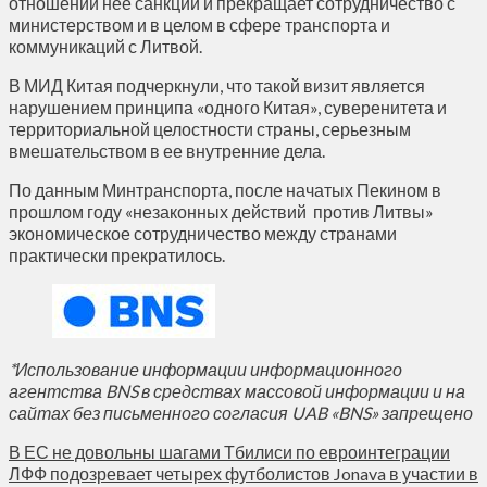
отношении нее санкции и прекращает сотрудничество с
министерством и в целом в сфере транспорта и
коммуникаций с Литвой.
В МИД Китая подчеркнули, что такой визит является
нарушением принципа «одного Китая», суверенитета и
территориальной целостности страны, серьезным
вмешательством в ее внутренние дела.
По данным Минтранспорта, после начатых Пекином в
прошлом году «незаконных действий против Литвы»
экономическое сотрудничество между странами
практически прекратилось.
*Использование информации информационного
агентства BNS в средствах массовой информации и на
сайтах без письменного согласия UAB «BNS» запрещено
В ЕС не довольны шагами Тбилиси по евроинтеграции
ЛФФ подозревает четырех футболистов Jonava в участии в