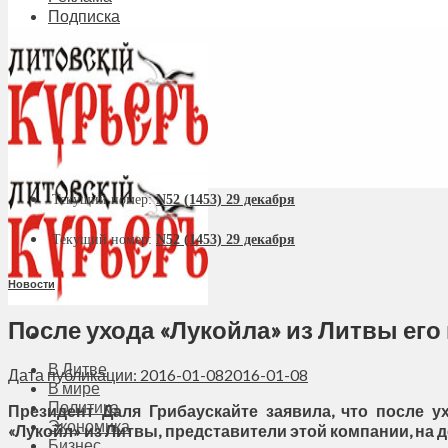
Подписка
Текущий номер:
N52 (1453) 29 декабря
Текущий номер:
N52 (1453) 29 декабря
Новости
После ухода «Лукойла» из Литвы его
В Литве
Дата публикации: 2016-01-08
2016-01-08
В мире
Политика
Президент Даля Грибаускайте заявила, что после
Экономика
«Лукойл» из Литвы, представители этой компании, на 
Бизнес