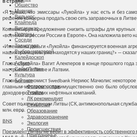
в стране.
Общество
Мнения
«Я думаю, что эмиссары «Лукойла» у нас есть и без само
Вильнюс
решение концерна продать свою сеть заправочных в Литве 
Клайпеда
Висагинас
Комментируя предложение снизить штрафы для крупных ко
Регионы
«военной агрессии России в Европе». Она наложила вето на
Соседи
Транспорт
«Именно на деньги «Лукойла» финансируется военная агрес
Выбор читателей
наших границ или уже находятся у наших границ?» — сказал
Калейдоскоп
Армия
Глава «Лукойла» Вагит Алекперов в конце прошлого года з
Сейм Литвы
настроений в Литве и Латвии.
Культура
Главный экономист Swedbank Нериюс Мачюлис некоторое в
Больше
Фоторепортаж
главным мотивом — преимущественно оно было обуслов
Туризм
доходов российских нефтяных компаний.
ЛК рекомендует
Совет по конкуренции Литвы (СК, антимонопольная служба)
Сеньорам
млн. евро.
Образование
Здравоохранение
BNS
Экология
Происшествия
Президент Литвы не верит в эффективность собственного
Приграничье