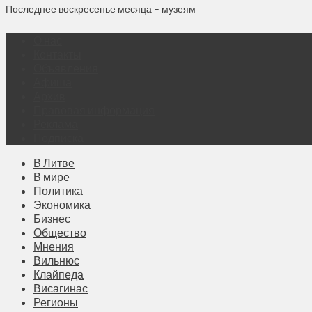
Последнее воскресенье месяца – музеям
О нас
Контакты
Объявления
Афиша
Архив
Правовая информация
Реклама
Подписка
В Литве
В мире
Политика
Экономика
Бизнес
Общество
Мнения
Вильнюс
Клайпеда
Висагинас
Регионы