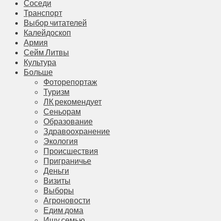
Соседи
Транспорт
Выбор читателей
Калейдоскоп
Армия
Сейм Литвы
Культура
Больше
Фоторепортаж
Туризм
ЛК рекомендует
Сеньорам
Образование
Здравоохранение
Экология
Происшествия
Приграничье
Деньги
Визиты
Выборы
Агроновости
Едим дома
Ищу семью