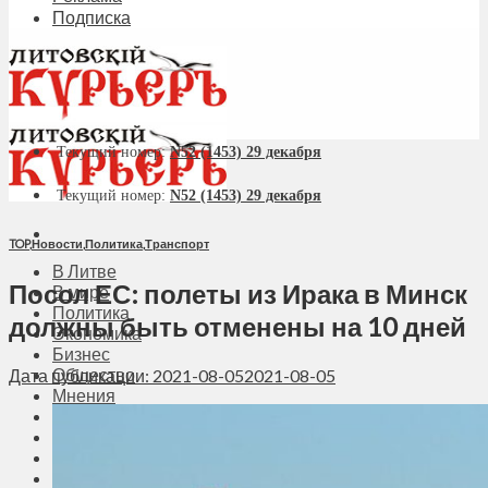
Подписка
Текущий номер:
N52 (1453) 29 декабря
Текущий номер:
N52 (1453) 29 декабря
TOP
,
Новости
,
Политика
,
Транспорт
В Литве
Посол ЕС: полеты из Ирака в Минск
В мире
Политика
должны быть отменены на 10 дней
Экономика
Бизнес
Общество
Дата публикации: 2021-08-05
2021-08-05
Мнения
Вильнюс
Клайпеда
Висагинас
Регионы