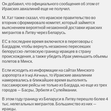
Он добавил, что официального сообщения об этом от
Иракских авиалиний еще не получил.
М. Хат также сказал, что иракское правительство во
вторник сформировало комитет, который займется
выяснением вероятной незаконной доставки иракских
мигрантов в Литву через Беларусь.
ЕС в последнее время включился в переговоры с
Багдадом, чтобы вернуть незаконно пересекших
белорусско-литовскую границу иракцев в страну
происхождения, а также убедить Ирак уменьшить объемы
полетов в Минск.
Если исходить из информации на сайтах Минского
аэропорта и Iraqi Airways, то Иракские авиалинии
намеревались в ближайшее время выполнять
пассажирские рейсы не только из Багдада, но еще из трех
городов — Басры, Эрбиля и Сулеймании.
В этом году границу из Беларуси в Литву перешло более 4
тыс. нелегальных мигрантов. Большинство из них —
иракцы.