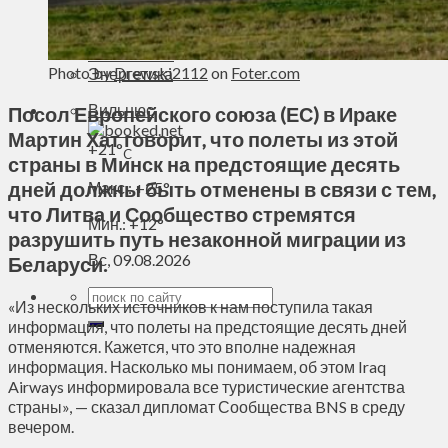
Духовное пространство
Спорт
Технологии
Photo by
Drewski2112
on
Foter.com
Энергетика
Вильнюс
Посол Европейского союза (ЕС) в Ираке
Мартин Хат говорит, что полеты из этой
+
21°
C
страны в Минск на предстоящие десять
дней должны быть отменены в связи с тем,
Макс.:
+
25°
что Литва и Сообщество стремятся
Мин.:
+
12°
разрушить путь незаконной миграции из
Вс, 09.08.2026
Беларуси.
«Из нескольких источников к нам поступила такая
информация, что полеты на предстоящие десять дней
отменяются. Кажется, что это вполне надежная
информация. Насколько мы понимаем, об этом Iraq
Airways информировала все туристические агентства
страны», — сказал дипломат Сообщества BNS в среду
вечером.