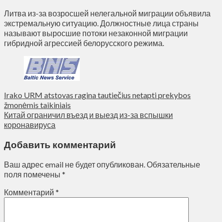
Литва из-за возросшей нелегальной миграции объявила
экстремальную ситуацию. Должностные лица страны
называют выросшие потоки незаконной миграции
гибридной агрессией белорусского режима.
Irako URM atstovas ragina tautiečius netapti prekybos
žmonėmis taikiniais
Китай ограничил въезд и выезд из-за вспышки
коронавируса
Добавить комментарий
Ваш адрес email не будет опубликован.
Обязательные
поля помечены
*
Комментарий
*