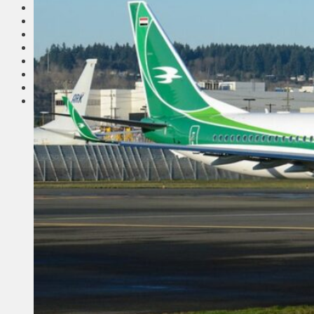
Соседи
Транспорт
Выбор читателей
Калейдоскоп
Армия
Сейм Литвы
Культура
Больше
Фоторепортаж
Туризм
ЛК рекомендует
Сеньорам
Образование
Здравоохранение
Экология
Происшествия
Приграничье
Деньги
Визиты
Выборы
Агроновости
Едим дома
Ищу семью