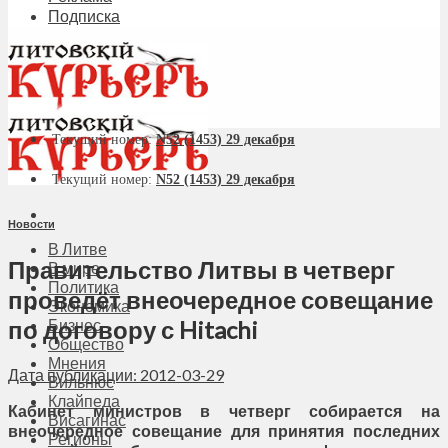
Подписка
Текущий номер:
N52 (1453) 29 декабря
Текущий номер:
N52 (1453) 29 декабря
Новости
В Литве
Правительство Литвы в четверг
В мире
Политика
проведёт внеочередное совещание
Экономика
по договору с Hitachi
Бизнес
Общество
Мнения
Дата публикации: 2012-03-29
Вильнюс
Клайпеда
Кабинет министров в четверг собирается на
Висагинас
внеочередное совещание для принятия последних
Регионы