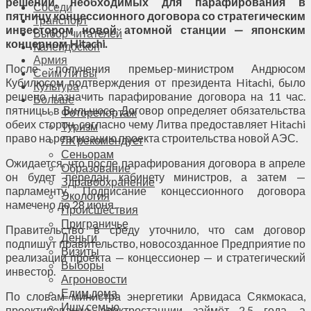
решений, необходимых для парафирования в
Соседи
пятницу концессионного договора со стратегическим
Транспорт
инвестором новой атомной станции — японским
Выбор читателей
концерном Hitachi.
Калейдоскоп
Армия
После получения премьер-министром Андрюсом
Сейм Литвы
Кубилюсом подтверждения от президента Hitachi, было
Культура
решено назначить парафирование договора на 11 час.
Больше
пятницы в Вильнюсе. Договор определяет обязательства
Фоторепортаж
обеих сторон, согласно чему Литва предоставляет Hitachi
Туризм
право на реализацию проекта строительства новой АЭС.
ЛК рекомендует
Сеньорам
Ожидается, что после парафирования договора в апреле
Образование
он будет передан кабинету министров, а затем —
Здравоохранение
парламенту. Подписание концессионного договора
Экология
намечено до 28 июня.
Происшествия
Приграничье
Правительство в среду уточнило, что сам договор
Деньги
подпишут правительство, новосозданное Предприятие по
Визиты
реализации проекта — концессионер — и стратегический
Выборы
инвестор.
Агроновости
Едим дома
По словам министра энергетики Арвидаса Сякмокаса,
Ищу семью
проектирование электростанции займёт 2,5 года, а