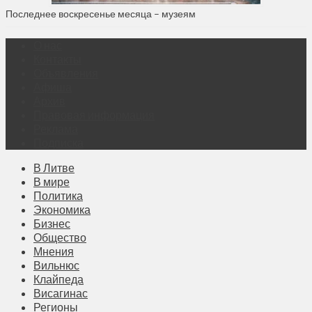
Последнее воскресенье месяца – музеям
О нас
Контакты
Объявления
Афиша
Архив
Правовая информация
Реклама
Подписка
В Литве
В мире
Политика
Экономика
Бизнес
Общество
Мнения
Вильнюс
Клайпеда
Висагинас
Регионы