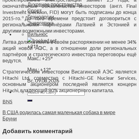
Духовное пространство
окончательные обязательства инвесторов (англ. Final
Спорт
Investment Decision, FID) могут быть подписаны до конца
Технологии
2015-го. До того времени предстоит договориться с
Энергетика
региональными партнёрами Латвией и Эстонией и
другими возможными инвесторами.
Вильнюс
Литва должна иметь в своём распоряжении не менее 34%
+
21°
акций новой АЭС, а в отношении доли региональных
C
партнёров и стратегического инвестора переговоры ещё
Макс.:
+
25°
ведутся.
Мин.:
+
12°
Стратегическим инвестором Висагинской АЭС является
Hitachi Ltd. совместно с Hitachi–GE Nuclear Services,
Вс, 09.08.2026
основным акционером последней является концерн
Hitachi, владеющий 80% акционерного капитала.
BNS
В США родилась самая маленькая собака в мире
Бруни
Добавить комментарий