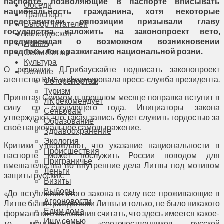
паспорте, позволяющие в паспорте вписывать
Соседи
национальность гражданина, хотя некоторые
Транспорт
представители оппозиции призывали главу
Выбор читателей
государства наложить на законопроект вето,
Калейдоскоп
предупреждая о возможном возникновении
Армия
предпосылок к разжиганию национальной розни.
Сейм Литвы
Культура
О решении Д.Грибаускайте подписать законопроект
Больше
агентство BNS информировала пресс-служба президента.
Фоторепортаж
Туризм
Принятая Сеймом в прошлом месяце поправка вступит в
ЛК рекомендует
силу со следующего года. Инициаторы закона
Сеньорам
утверждают, что такая запись будет служить гордостью за
Образование
своё национальное самовыражение.
Здравоохранение
Экология
Критики утверждают, что указание национальности в
Происшествия
паспорте может послужить России поводом для
Приграничье
вмешательства во внутренние дела Литвы под мотивом
Деньги
защиты русских.
Визиты
Выборы
«До вступления этого закона в силу все проживающие в
Агроновости
Литве были гражданами Литвы и только, не было никакого
Едим дома
формального основания считать, что здесь имеется какое-
Ищу семью
то меньшинство «соотечественников русской