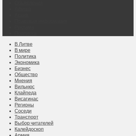
Объявления
Афиша
Архив
Правовая информация
Реклама
Подписка
В Литве
В мире
Политика
Экономика
Бизнес
Общество
Мнения
Вильнюс
Клайпеда
Висагинас
Регионы
Соседи
Транспорт
Выбор читателей
Калейдоскоп
Армия