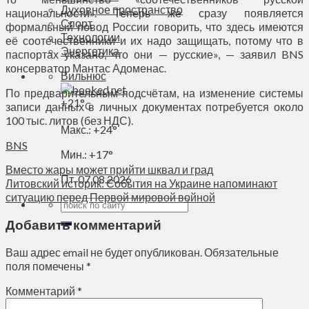
Духовное пространство
национальности». Теперь же сразу появляется
Спорт
формальный повод России говорить, что здесь имеются
Технологии
её соотечественники и их надо защищать, потому что в
Энергетика
паспортах указано, что они — русские», — заявил BNS
консерватор Мантас Адоменас.
Вильнюс
По предварительным подсчётам, на изменение системы
+
21°
записи данных в личных документах потребуется около
C
100 тыс. литов (без НДС).
Макс.:
+
24°
BNS
Мин.:
+
17°
Вместо жары может прийти шквал и град
Пт, 07.08.2026
Литовский историк: События на Украине напоминают
ситуацию перед Первой мировой войной
Добавить комментарий
Ваш адрес email не будет опубликован.
Обязательные
поля помечены
*
Комментарий
*