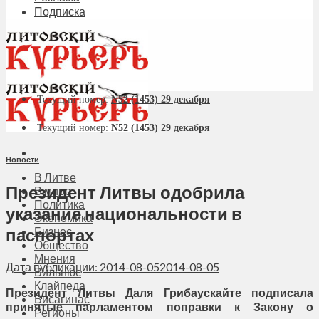
Подписка
Текущий номер:
N52 (1453) 29 декабря
Текущий номер:
N52 (1453) 29 декабря
Новости
В Литве
Президент Литвы одобрила
В мире
Политика
указание национальности в
Экономика
паспортах
Бизнес
Общество
Мнения
Дата публикации: 2014-08-05
2014-08-05
Вильнюс
Клайпеда
Президент Литвы Даля Грибаускайте подписала
Висагинас
принятые парламентом поправки к Закону о
Регионы