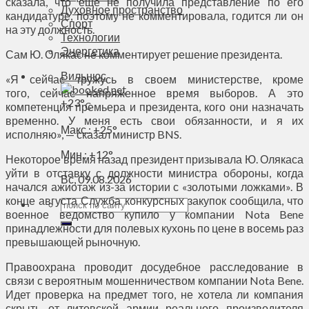
сказала, что еще не получила представление по его
Духовное пространство
кандидатуре, поэтому не комментировала, годится ли он
Спорт
на эту должность.
Технологии
Энергетика
Сам Ю. Олякас не комментирует решение президента.
Вильнюс
«Я сейчас тружусь в своем министерстве, кроме
того, сейчас напряженное время выборов. А это
+
23°
компетенция премьера и президента, кого они назначать
C
временно. У меня есть свои обязанности, и я их
Макс.:
+
25°
исполняю», — сказал министр BNS.
Мин.:
+
12°
Некоторое время назад президент призывала Ю. Олякаса
уйти в отставку с должности министра обороны, когда
Вс, 09.08.2026
начался ажиотаж из-за истории с «золотыми ложками». В
конце августа Служба конкурсных закупок сообщила, что
военное ведомство купило у компании Nota Bene
принадлежности для полевых кухонь по цене в восемь раз
превышающей рыночную.
Правоохрана проводит досудебное расследование в
связи с вероятным мошенничеством компании Nota Bene.
Идет проверка на предмет того, не хотела ли компания
скрыть от литовской армии реального производителя