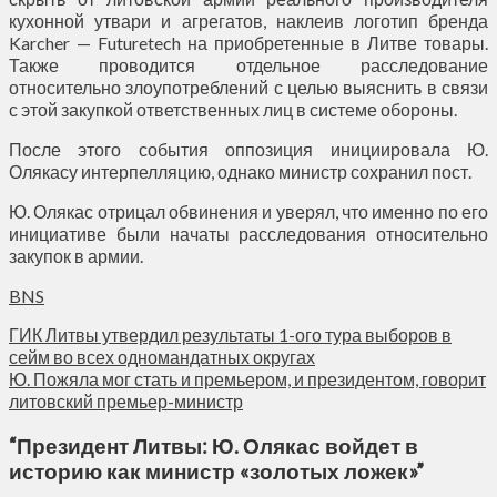
кухонной утвари и агрегатов, наклеив логотип бренда
Karcher — Futuretech на приобретенные в Литве товары.
Также проводится отдельное расследование
относительно злоупотреблений с целью выяснить в связи
с этой закупкой ответственных лиц в системе обороны.
После этого события оппозиция инициировала Ю.
Олякасу интерпелляцию, однако министр сохранил пост.
Ю. Олякас отрицал обвинения и уверял, что именно по его
инициативе были начаты расследования относительно
закупок в армии.
BNS
ГИК Литвы утвердил результаты 1-ого тура выборов в
сейм во всех одномандатных округах
Ю. Пожяла мог стать и премьером, и президентом, говорит
литовский премьер-министр
“
Президент Литвы: Ю. Олякас войдет в
историю как министр «золотых ложек»
”