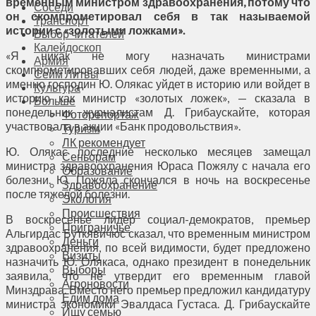
временным министром здравоохранения, потому что
Соседи
он скомпрометировал себя в так называемой
Транспорт
истории с «золотыми ложками».
Выбор читателей
Калейдоскоп
«Я никак не могу назначать министрами
Армия
скомпрометировавших себя людей, даже временными, а
Сейм Литвы
именно господин Ю. Олякас уйдет в историю или войдет в
Культура
историю как министр «золотых ложек», — сказала в
Больше
понедельник журналистам Д. Грибаускайте, которая
Фоторепортаж
участвовала в акции «Банк продовольствия».
Туризм
ЛК рекомендует
Ю. Олякас последние несколько месяцев замещал
Сеньорам
министра здравоохранения Юраса Пожялу с начала его
Образование
болезни. Ю. Пожяла скончался в ночь на воскресенье
Здравоохранение
после тяжелой болезни.
Экология
Происшествия
В воскресенье лидер социал-демократов, премьер
Приграничье
Альгирдас Буткявичюс сказал, что временным министром
Деньги
здравоохранения, по всей видимости, будет предложено
Визиты
назначить Ю. Олякаса, однако президент в понедельник
Выборы
заявила, что не утвердит его временным главой
Агроновости
Минздрава. Вместо него премьер предложил кандидатуру
Едим дома
министра экономики Эвалдаса Густаса. Д. Грибаускайте
Ищу семью