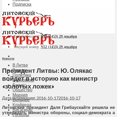
Подписка
Текущий номер:
N52 (1453) 29 декабря
Текущий номер:
N52 (1453) 29 декабря
Новости
В Литве
Президент Литвы: Ю. Олякас
В мире
Политика
войдет в историю как министр
Экономика
«золотых ложек»
Бизнес
Общество
Мнения
Дата публикации: 2016-10-17
2016-10-17
Вильнюс
Клайпеда
Литовский президент Даля Грибаускайте решила не
Висагинас
утверждать министра обороны, социал-демократа а
Регионы