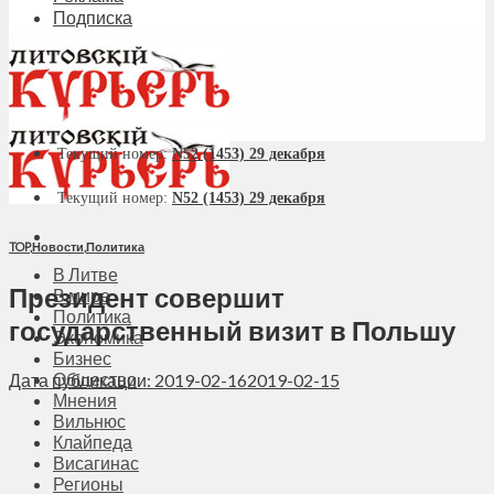
Подписка
Текущий номер:
N52 (1453) 29 декабря
Текущий номер:
N52 (1453) 29 декабря
TOP
,
Новости
,
Политика
В Литве
Президент совершит
В мире
Политика
государственный визит в Польшу
Экономика
Бизнес
Общество
Дата публикации: 2019-02-16
2019-02-15
Мнения
Вильнюс
Клайпеда
Висагинас
Регионы