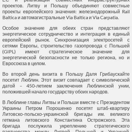
проектов. Литву и Польшу объединяют совместные
проекты европейского значения: железнодорожный Rail
Baltica и автомагистральные Via Baltica и Via Carpatia.
Особое значение для обеих стран представляют
энергетическое сотрудничество и интеграция в единый
европейский рынок. Синхронизация электросетей с
сетями Европы, строительство газопровода с Польшей
(GIPL) имеют стратегическое значение для
энергетической безопасности не только региона, но и
Евросоюза в целом.
Во второй день визита в Польшу Даля Грибаускайте
посетит Люблин. Этот визит совпадает с символической
датой – 450-летием заключения Люблинской унии,
положившей начало государству обоих народов.
В Люблине главы Литвы и Польши вместе с Президентом
Украины Петром Порошенко посетят штаб-квартиру
Литовско-польско-украинской бригады им. великого
гетмана литовского Константина Острожского. Эта
бригада послужила укреплению стратегического
партнерства между Литвой, Польшей и Украиной,