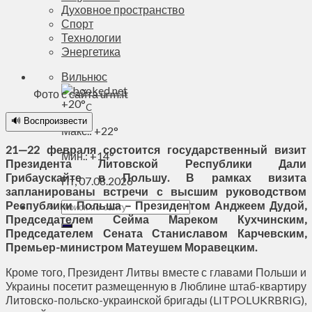
Духовное пространство
Спорт
Технологии
Энергетика
Вильнюс
Фото с сайта urm.lt
+
20°
C
🔊 Воспроизвести
Макс.:
+
22°
21—22 февраля состоится государственный визит
Мин.:
+
14°
Президента Литовской Республики Дали
Грибаускайте в Польшу. В рамках визита
Пт, 07.08.2026
запланированы встречи с высшим руководством
Республики Польша – Президентом Анджеем Дудой,
Председателем Сейма Мареком Кухчинским,
Председателем Сената Станиславом Карчевским,
Премьер-министром Матеушем Моравецким.
Кроме того, Президент Литвы вместе с главами Польши и
Украины посетит размещенную в Люблине штаб-квартиру
Литовско-польско-украинской бригады (LITPOLUKRBRIG),