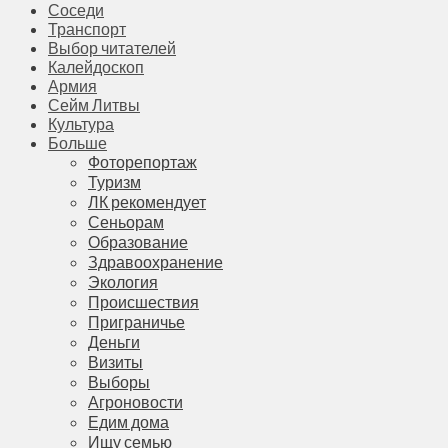
Соседи
Транспорт
Выбор читателей
Калейдоскоп
Армия
Сейм Литвы
Культура
Больше
Фоторепортаж
Туризм
ЛК рекомендует
Сеньорам
Образование
Здравоохранение
Экология
Происшествия
Приграничье
Деньги
Визиты
Выборы
Агроновости
Едим дома
Ищу семью