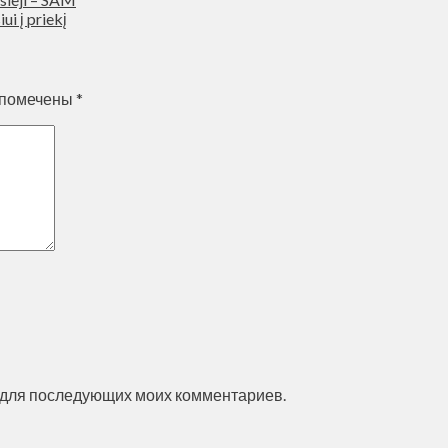
ui į priekį
 помечены
*
ре для последующих моих комментариев.