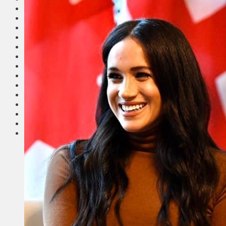
Общество
Мнения
Вильнюс
Клайпеда
Висагинас
Регионы
Соседи
Транспорт
Выбор читателей
Калейдоскоп
Армия
Сейм Литвы
Культура
Больше
Фоторепортаж
Туризм
ЛК рекомендует
Сеньорам
Образование
Здравоохранение
Экология
Происшествия
Приграничье