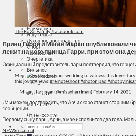
Деньги
Визиты
Выборы
Агроновости
Едим дома
The Royal Family /facebook.com
Ищу семью
Духовное пространство
Принц Гарри и Меган Маркл опубликовали ч
Спорт
лежит на ноге принца Гарри, при этом она де
Технологии
Энергетика
Официальный представитель пары подтвердил, что герцоги
Вильнюс
Meg, I was there at your wedding to witness this love stor
this joyous news!
#remoteshoot
#shotonipad
#shotbymisa
+
30°
C
— Misan Harriman (@misanharriman)
February 14, 2021
Макс.:
+
31°
«Мы можем подтвердить, что Арчи скоро станет старшим бра
Мин.:
+
21°
сообщении.
Чт, 06.08.2026
Первому сыну пары, Арчи, в мае исполнится два года. Малы
NEWSru.com.il
„AstraZeneca“ vakcina nuo COVID-19 bus skiepijami visi suaugu