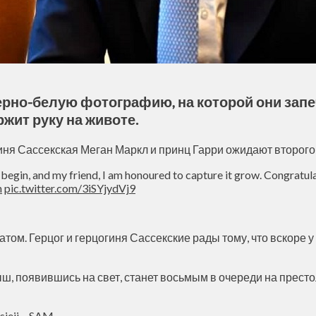
ерно-белую фотографию, на которой они запе
ржит руку на животе.
ня Сассекская Меган Маркл и принц Гарри ожидают второго
y begin, and my friend, I am honoured to capture it grow. Congrat
n
pic.twitter.com/3iSYjydVj9
том. Герцог и герцогиня Сассекские рады тому, что вскоре у
ш, появившись на свет, станет восьмым в очереди на престо
sieji – SAM