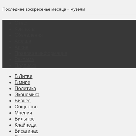
Последнее воскресенье месяца – музеям
О нас
Контакты
Объявления
Афиша
Архив
Правовая информация
Реклама
Подписка
В Литве
В мире
Политика
Экономика
Бизнес
Общество
Мнения
Вильнюс
Клайпеда
Висагинас