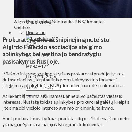
Духовное пространство
Спорт
Технологии
Algirdas paleckis/ Nuotrauka BNS/ Irmantas
Энергетика
Gelūnas
Вильнюс
Prokuratūra tiria už šnipinėjimą nuteisto
+
21°
C
Algirdo Paleckio asociacijos steigimo
aplinkybes bei vertina jo bendražygių
Макс.:
+
23°
pasisakymus Rusijoje.
Мин.:
+
17°
„Viešojo intereso gynimo skyriaus prokurorai pradėjo tyrimą
Пт, 07.08.2026
dėl asociacijos „Tarptautinis geros kaimynystės forumas“
įsteigimo aplinkybių“, – BNS pirmadienį nurodė prokuratūra.
Atliekant šį tyrimą aiškinamasi, ar nebuvo pažeistas viešasis
interesas. Nustatę tokias aplinkybes, prokurorai galėtų kreiptis
į teismą dėl viešojo intereso gynimo priemonių taikymo.
Anot prokuratūros, tyrimas pradėtas liepos 15 dieną, šiuo metu
yra nagrinėjami asociacijos įsteigimo dokumentai.