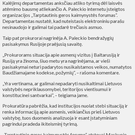
Kalėjimų departamentas anksčiau atliko tyrimą dėl laisvės
atėmimo bausmę atliekančio A. Paleckio internetu įsteigtos
organizacijos „Tarptautinis geros kaimynystės forumas“.
Departamentas nustatė, kad nuteistasis elektroniniu parašu
nesinaudojo ir galimai tai padarė trečiasis asmuo.
Taip pat prokurorai nagrinėja A. Paleckio bendražygių
pasisakymus Rusijoje praėjusią savaitę.
„Prokurorams situacija apie asmenų vizitus į Baltarusiją ir
Rusiją yra žinoma, šiuo metu yra nagrinėjama, ar vieši
pasisakymai neturi padarytos nusikalstamos veikos, numatytos
Baudžiamajame kodekse, požymių“, – rašoma komentare.
„Yra vertinama, ar galimai nepadaryti nusikaltimai Lietuvos
valstybės nepriklausomybei, teritorijos vientisumui ir
konstitucinei santvarkai“, – teigiama jame.
Prokuratūra pabrėžia, kad institucijos nuolat stebi situaciją ir
renka informaciją apie asmenis, veikiančius prieš Lietuvos
valstybę, tuos duomenis analizuoja ir esant įstatyminiam
pagrindui pradeda ikiteisminį tyrimą.
„Tarptautinio geros kaimynystės forumo“ atstovai Maskvoje