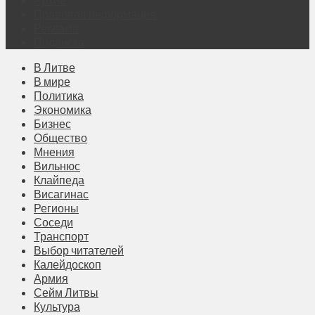
Правовая информация
Реклама
Подписка
В Литве
В мире
Политика
Экономика
Бизнес
Общество
Мнения
Вильнюс
Клайпеда
Висагинас
Регионы
Соседи
Транспорт
Выбор читателей
Калейдоскоп
Армия
Сейм Литвы
Культура