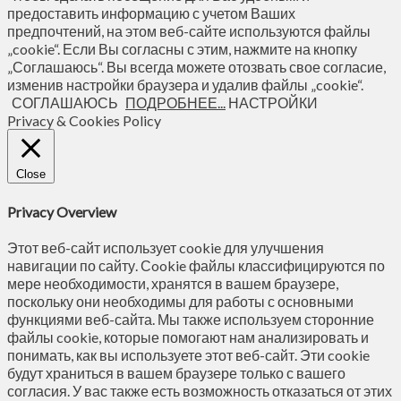
предоставить информацию с учетом Ваших
предпочтений, на этом веб-сайте используются файлы
„cookie“. Если Вы согласны с этим, нажмите на кнопку
„Соглашаюсь“. Вы всегда можете отозвать свое согласие,
изменив настройки браузера и удалив файлы „cookie“.
СОГЛАШАЮСЬ
ПОДРОБНЕЕ...
НАСТРОЙКИ
Privacy & Cookies Policy
Close
Privacy Overview
Этот веб-сайт использует cookie для улучшения
навигации по сайту. Сookie файлы классифицируются по
мере необходимости, хранятся в вашем браузере,
поскольку они необходимы для работы с основными
функциями веб-сайта. Мы также используем сторонние
файлы cookie, которые помогают нам анализировать и
понимать, как вы используете этот веб-сайт. Эти cookie
будут храниться в вашем браузере только с вашего
согласия. У вас также есть возможность отказаться от этих