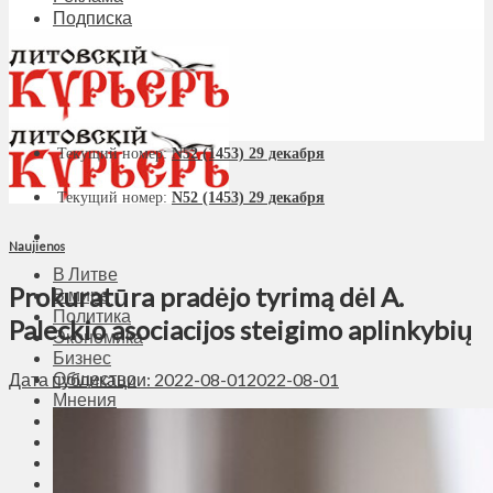
Подписка
Текущий номер:
N52 (1453) 29 декабря
Текущий номер:
N52 (1453) 29 декабря
Naujienos
В Литве
Prokuratūra pradėjo tyrimą dėl A.
В мире
Политика
Paleckio asociacijos steigimo aplinkybių
Экономика
Бизнес
Общество
Дата публикации: 2022-08-01
2022-08-01
Мнения
Вильнюс
Клайпеда
Висагинас
Регионы