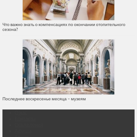
Что важно знать о компенсациях по окончании отопительного
сезона?
Последнее воскресенье месяца – музеям
О нас
Контакты
Объявления
Афиша
Архив