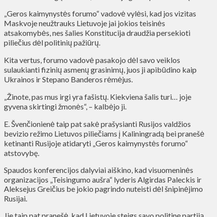
„Geros kaimynystės forumo“ vadovė vylėsi, kad jos vizitas
Maskvoje neužtrauks Lietuvoje jai jokios teisinės
atsakomybės, nes šalies Konstitucija draudžia persekioti
piliečius dėl politinių pažiūrų.
Kita vertus, forumo vadovė pasakojo dėl savo veiklos
sulaukianti fizinių asmenų grasinimų, juos ji apibūdino kaip
Ukrainos ir Stepano Banderos rėmėjus.
„Žinote, pas mus irgi yra fašistų. Kiekviena šalis turi… joje
gyvena skirtingi žmonės“, – kalbėjo ji.
E. Švenčionienė taip pat sakė prašysianti Rusijos valdžios
bevizio režimo Lietuvos piliečiams į Kaliningradą bei pranešė
ketinanti Rusijoje atidaryti „Geros kaimynystės forumo“
atstovybę.
Spaudos konferencijos dalyviai aiškino, kad visuomeninės
organizacijos „Teisingumo aušra“ lyderis Algirdas Paleckis ir
Aleksejus Greičius be jokio pagrindo nuteisti dėl šnipinėjimo
Rusijai.
Jie taip pat pranešė, kad Lietuvoje steigs savo politinę partiją.