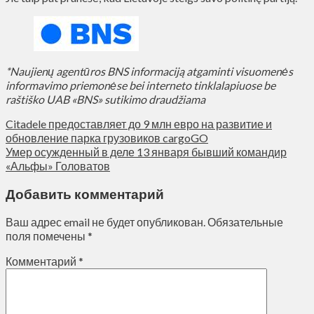
*Naujienų agentūros BNS informaciją atgaminti visuomenės
informavimo priemonėse bei interneto tinklalapiuose be
raštiško UAB «BNS» sutikimo draudžiama
Citadele предоставляет до 9 млн евро на развитие и
обновление парка грузовиков cargoGO
Умер осужденный в деле 13 января бывший командир
«Альфы» Головатов
Добавить комментарий
Ваш адрес email не будет опубликован.
Обязательные
поля помечены
*
Комментарий
*