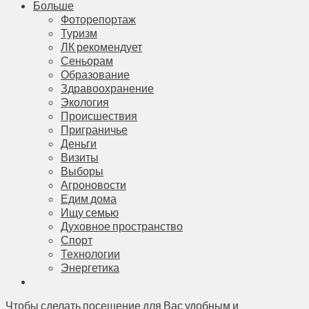
Больше
Фоторепортаж
Туризм
ЛК рекомендует
Сеньорам
Образование
Здравоохранение
Экология
Происшествия
Приграничье
Деньги
Визиты
Выборы
Агроновости
Едим дома
Ищу семью
Духовное пространство
Спорт
Технологии
Энергетика
Чтобы сделать посещение для Вас удобным и