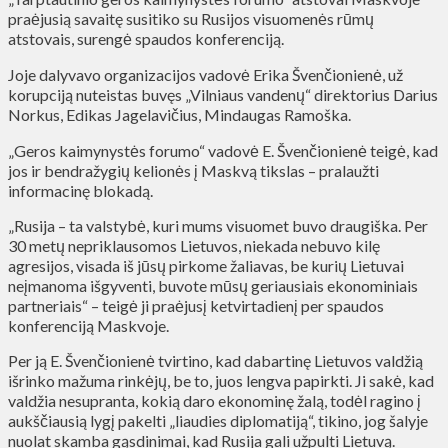
praėjusią savaitę susitiko su Rusijos visuomenės rūmų
atstovais, surengė spaudos konferenciją.
Joje dalyvavo organizacijos vadovė Erika Švenčionienė, už
korupciją nuteistas buvęs „Vilniaus vandenų“ direktorius Darius
Norkus, Edikas Jagelavičius, Mindaugas Ramoška.
„Geros kaimynystės forumo“ vadovė E. Švenčionienė teigė, kad
jos ir bendražygių kelionės į Maskvą tikslas – pralaužti
informacinę blokadą.
„Rusija – ta valstybė, kuri mums visuomet buvo draugiška. Per
30 metų nepriklausomos Lietuvos, niekada nebuvo kilę
agresijos, visada iš jūsų pirkome žaliavas, be kurių Lietuvai
neįmanoma išgyventi, buvote mūsų geriausiais ekonominiais
partneriais“ – teigė ji praėjusį ketvirtadienį per spaudos
konferenciją Maskvoje.
Per ją E. Švenčionienė tvirtino, kad dabartinę Lietuvos valdžią
išrinko mažuma rinkėjų, be to, juos lengva papirkti. Ji sakė, kad
valdžia nesupranta, kokią daro ekonominę žalą, todėl ragino į
aukščiausią lygį pakelti „liaudies diplomatiją“, tikino, jog šalyje
nuolat skamba gąsdinimai, kad Rusija gali užpulti Lietuvą.