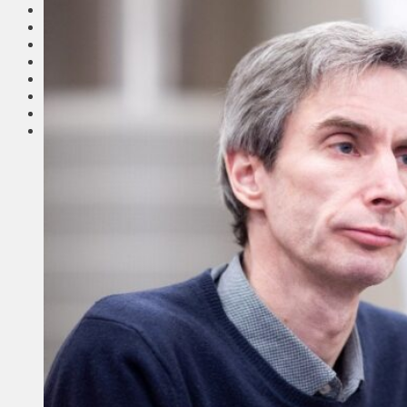
Соседи
Транспорт
Выбор читателей
Калейдоскоп
Армия
Сейм Литвы
Культура
Больше
Фоторепортаж
Туризм
ЛК рекомендует
Сеньорам
Образование
Здравоохранение
Экология
Происшествия
Приграничье
Деньги
Визиты
Выборы
Агроновости
Едим дома
Ищу семью