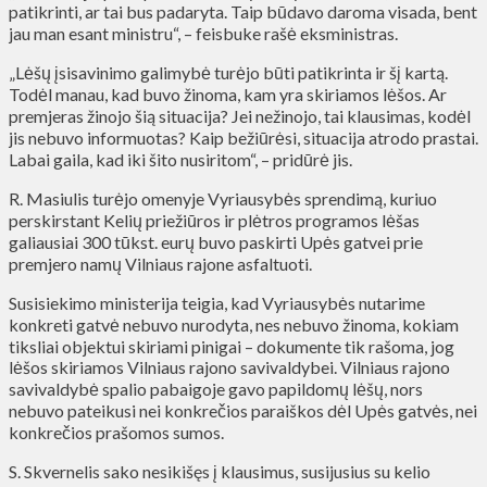
patikrinti, ar tai bus padaryta. Taip būdavo daroma visada, bent
jau man esant ministru“, – feisbuke rašė eksministras.
„Lėšų įsisavinimo galimybė turėjo būti patikrinta ir šį kartą.
Todėl manau, kad buvo žinoma, kam yra skiriamos lėšos. Ar
premjeras žinojo šią situacija? Jei nežinojo, tai klausimas, kodėl
jis nebuvo informuotas? Kaip bežiūrėsi, situacija atrodo prastai.
Labai gaila, kad iki šito nusiritom“, – pridūrė jis.
R. Masiulis turėjo omenyje Vyriausybės sprendimą, kuriuo
perskirstant Kelių priežiūros ir plėtros programos lėšas
galiausiai 300 tūkst. eurų buvo paskirti Upės gatvei prie
premjero namų Vilniaus rajone asfaltuoti.
Susisiekimo ministerija teigia, kad Vyriausybės nutarime
konkreti gatvė nebuvo nurodyta, nes nebuvo žinoma, kokiam
tiksliai objektui skiriami pinigai – dokumente tik rašoma, jog
lėšos skiriamos Vilniaus rajono savivaldybei. Vilniaus rajono
savivaldybė spalio pabaigoje gavo papildomų lėšų, nors
nebuvo pateikusi nei konkrečios paraiškos dėl Upės gatvės, nei
konkrečios prašomos sumos.
S. Skvernelis sako nesikišęs į klausimus, susijusius su kelio