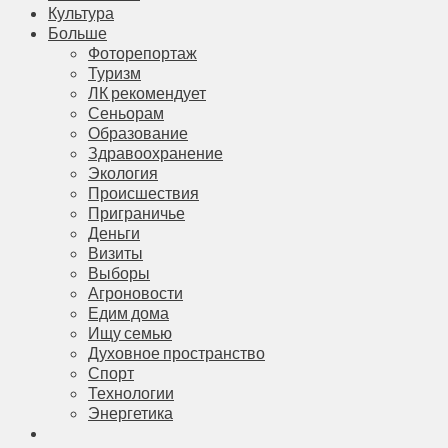
Культура
Больше
Фоторепортаж
Туризм
ЛК рекомендует
Сеньорам
Образование
Здравоохранение
Экология
Происшествия
Приграничье
Деньги
Визиты
Выборы
Агроновости
Едим дома
Ищу семью
Духовное пространство
Спорт
Технологии
Энергетика