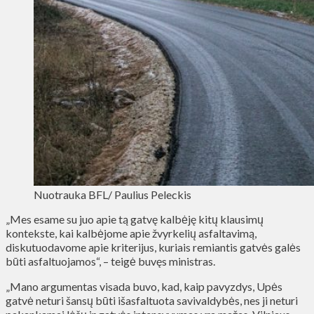
Nuotrauka BFL/ Paulius Peleckis
„Mes esame su juo apie tą gatvę kalbėję kitų klausimų
kontekste, kai kalbėjome apie žvyrkelių asfaltavimą,
diskutuodavome apie kriterijus, kuriais remiantis gatvės galės
būti asfaltuojamos“, – teigė buvęs ministras.
„Mano argumentas visada buvo, kad, kaip pavyzdys, Upės
gatvė neturi šansų būti išasfaltuota savivaldybės, nes ji neturi