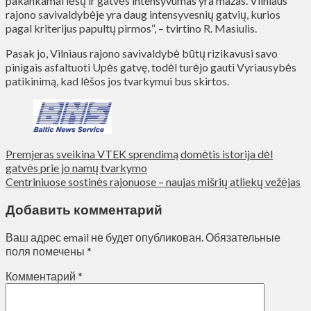
pakankamai lėšų ir gatvės intensyvumas yra mažas. Vilniaus
rajono savivaldybėje yra daug intensyvesnių gatvių, kurios
pagal kriterijus papultų pirmos“, – tvirtino R. Masiulis.
Pasak jo, Vilniaus rajono savivaldybė būtų rizikavusi savo
pinigais asfaltuoti Upės gatvę, todėl turėjo gauti Vyriausybės
patikinimą, kad lėšos jos tvarkymui bus skirtos.
Premjeras sveikina VTEK sprendimą domėtis istorija dėl
gatvės prie jo namų tvarkymo
Centriniuose sostinės rajonuose – naujas mišrių atliekų vežėjas
Добавить комментарий
Ваш адрес email не будет опубликован.
Обязательные
поля помечены
*
Комментарий
*