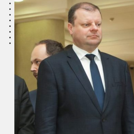
Соседи
Транспорт
Выбор читателей
Калейдоскоп
Армия
Сейм Литвы
Культура
Больше
Фоторепортаж
Туризм
ЛК рекомендует
Сеньорам
Образование
Здравоохранение
Экология
Происшествия
Приграничье
Деньги
Визиты
Выборы
Агроновости
Едим дома
Ищу семью