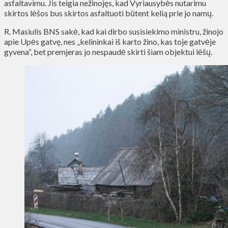
asfaltavimu. Jis teigia nežinojęs, kad Vyriausybės nutarimu
skirtos lėšos bus skirtos asfaltuoti būtent kelią prie jo namų.
R. Masiulis BNS sakė, kad kai dirbo susisiekimo ministru, žinojo
apie Upės gatvę, nes „kelininkai iš karto žino, kas toje gatvėje
gyvena“, bet premjeras jo nespaudė skirti šiam objektui lėšų.