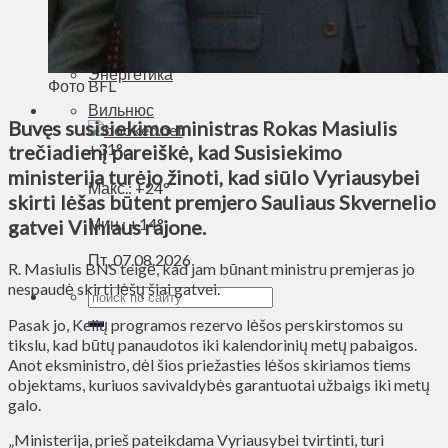
Духовное пространство
Спорт
Технологии
Энергетика
Фото BFL
Вильнюс
Buvęs susisiekimo ministras Rokas Masiulis
+
31°
trečiadienį pareiškė, kad Susisiekimo
C
ministerija turėjo žinoti, kad siūlo Vyriausybei
Макс.:
+
24°
skirti lėšas būtent premjero Sauliaus Skvernelio
Мин.:
+
14°
gatvei Vilniaus rajone.
Пт, 07.08.2026
R. Masiulis BNS teigė, kad jam būnant ministru premjeras jo
nespaudė skirti lėšų šiai gatvei.
Pasak jo, Kelių programos rezervo lėšos perskirstomos su
tikslu, kad būtų panaudotos iki kalendorinių metų pabaigos.
Anot eksministro, dėl šios priežasties lėšos skiriamos tiems
objektams, kuriuos savivaldybės garantuotai užbaigs iki metų
galo.
„Ministerija, prieš pateikdama Vyriausybei tvirtinti, turi