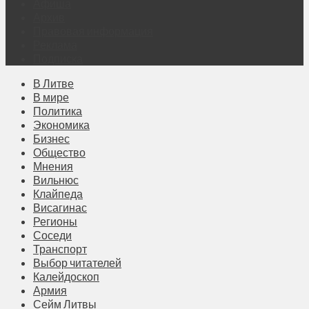
Афиша
Архив
Правовая информация
Реклама
Подписка
В Литве
В мире
Политика
Экономика
Бизнес
Общество
Мнения
Вильнюс
Клайпеда
Висагинас
Регионы
Соседи
Транспорт
Выбор читателей
Калейдоскоп
Армия
Сейм Литвы