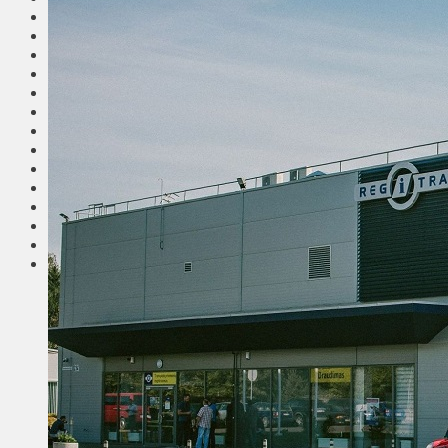
Общество
Мнения
Вильнюс
Клайпеда
Висагинас
Регионы
Соседи
Транспорт
Выбор читателей
Калейдоскоп
Армия
Сейм Литвы
Культура
Больше
Фоторепортаж
Туризм
ЛК рекомендует
Сеньорам
Образование
Здравоохранение
Экология
Происшествия
Приграничье