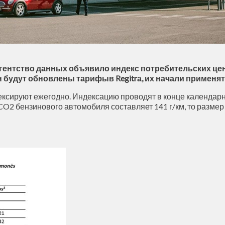
е агентство данных объявило индекс потребительских це
 будут обновлены тарифыв Regitrа, их начали применять
ексируют ежегодно. Индексацию проводят в конце календарно
O2 бензинового автомобиля составляет 141 г/км, то размер 