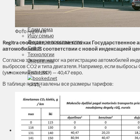
Деньги
Визиты
Выборы
Агроновости
Едим дома
Фото regitra.lt
Ищу семью
Духовное пространство
Regitra сообщает, что после того как Государственно
Спорт
автомобилей. В соответствии с новой индексацией цен
Технологии
Согласно законам, налог на регистрацию автомобилей инд
Энергетика
выбросов CO2 и типа двигателя. Например, если выбросы C
Вильнюс
(умножения на 1,349) — 40,47 евро.
В таблице представлены все размеры тарифов:
+
21°
C
Макс.:
+
21°
Мин.:
+
12°
Сб, 08.08.2026