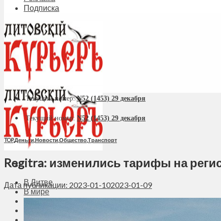
Подписка
Текущий номер:
N52 (1453) 29 декабря
Текущий номер:
N52 (1453) 29 декабря
TOP
,
Деньги
,
Новости
,
Общество
,
Транспорт
Regitra: изменились тарифы на рег
В Литве
Дата публикации: 2023-01-10
2023-01-09
В мире
Политика
Экономика
Бизнес