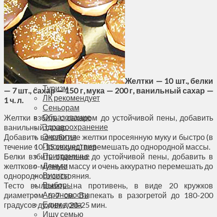
Соседи
Транспорт
Выбор читателей
Калейдоскоп
Армия
Сейм Литвы
Культура
Больше
Фоторепортаж
Желтки — 10 шт., белки
Туризм
— 7 шт., сахар — 150 г, мука — 200 г, ванильный сахар —
ЛК рекомендует
1 ч. л.
Сеньорам
Образование
Желтки взбить с сахаром до устойчивой пены, добавить
Здравоохранение
ванильный сахар.
Экология
Добавить во взбитые желтки просеянную муку и быстро (в
Происшествия
течение 10-15 секунд) перемешать до однородной массы.
Приграничье
Белки взбить отдельно до устойчивой пены, добавить в
Деньги
желтково-мучную массу и очень аккуратно перемешать до
Визиты
однородного состояния.
Выборы
Тесто выложить на противень, в виде 20 кружков
Агроновости
диаметром 6-7 см. Выпекать в разогретой до 180-200
Едим дома
градусов духовке, 20-25 мин.
Ищу семью