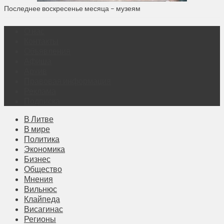
Последнее воскресенье месяца – музеям
О нас
Контакты
Объявления
Афиша
Архив
Правовая информация
Реклама
Подписка
В Литве
В мире
Политика
Экономика
Бизнес
Общество
Мнения
Вильнюс
Клайпеда
Висагинас
Регионы