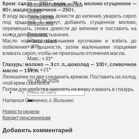
Крем:
сахар — 250 г, вода — 75 г, молоко сгущенное —
Духовное пространство
80 г, масло сливочное — 250 г.
Спорт
В воду всыпать сахар, довести до кипения, уварить сироп
Технологии
под крышкой 5 минут, добавить сгущенное молоко,
Энергетика
перемешать, снова довести до кипения и поставить на
Вильнюс
холод до полного остывания.
Масло нарезать маленькими кусочками и взбить до
+
30°
побеления и пышности, затем маленькими порциями
C
вливать сироп, чтобы не произошло отсечения масла.
Макс.:
+
31°
Глазурь:
молоко — 3 ст. л., шоколад — 100 г, сливочное
Мин.:
+
21°
масло — 1 ст. л.
Лепешечки по две соединить кремом. Поставить на холод,
Чт, 06.08.2026
чтоб крем схватился.
Потом для удобства наколоть на вилку и макать в глазурь.
Наталия Савченко, г. Вильнюс
Новости недели
Кредит пенсионерам
Добавить комментарий