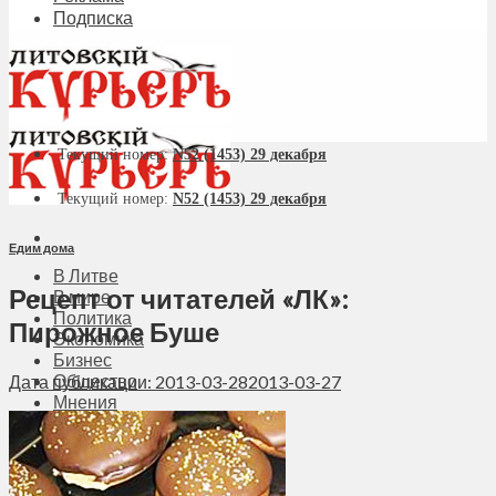
Подписка
Текущий номер:
N52 (1453) 29 декабря
Текущий номер:
N52 (1453) 29 декабря
Едим дома
В Литве
Рецепт от читателей «ЛК»:
В мире
Политика
Пирожное Буше
Экономика
Бизнес
Общество
Дата публикации: 2013-03-28
2013-03-27
Мнения
Вильнюс
Клайпеда
Висагинас
Регионы