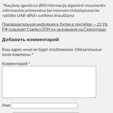
*Naujienų agentūros BNS informaciją atgaminti visuomenės
informavimo priemonėse bei interneto tinklalapiuose be
raštiško UAB «BNS» sutikimo draudžiama
Предварительная инфляция в Литве в сентябре — 22,5%
РФ созывает Совбез ООН из-за взрывов на Севпотоках
Добавить комментарий
Ваш адрес email не будет опубликован.
Обязательные
поля помечены
*
Комментарий
*
Имя