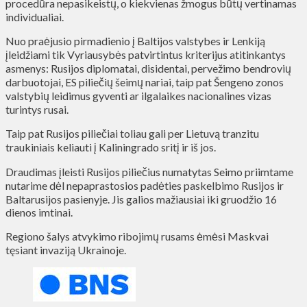
procedūra nepasikeistų, o kiekvienas žmogus būtų vertinamas
individualiai.
Nuo praėjusio pirmadienio į Baltijos valstybes ir Lenkiją
įleidžiami tik Vyriausybės patvirtintus kriterijus atitinkantys
asmenys: Rusijos diplomatai, disidentai, pervežimo bendrovių
darbuotojai, ES piliečių šeimų nariai, taip pat Šengeno zonos
valstybių leidimus gyventi ar ilgalaikes nacionalines vizas
turintys rusai.
Taip pat Rusijos piliečiai toliau gali per Lietuvą tranzitu
traukiniais keliauti į Kaliningrado sritį ir iš jos.
Draudimas įleisti Rusijos piliečius numatytas Seimo priimtame
nutarime dėl nepaprastosios padėties paskelbimo Rusijos ir
Baltarusijos pasienyje. Jis galios mažiausiai iki gruodžio 16
dienos imtinai.
Regiono šalys atvykimo ribojimų rusams ėmėsi Maskvai
tęsiant invaziją Ukrainoje.