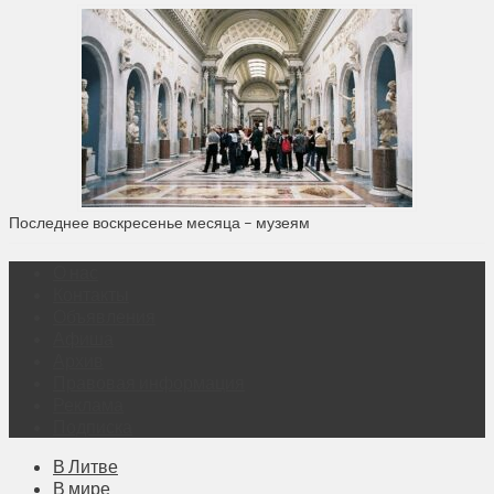
Последнее воскресенье месяца – музеям
О нас
Контакты
Объявления
Афиша
Архив
Правовая информация
Реклама
Подписка
В Литве
В мире