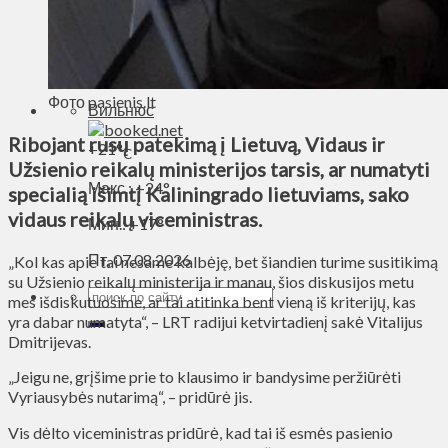
Духовное пространство
Спорт
Технологии
Энергетика
Фото pasienis.lt
Вильнюс
Ribojant rusų patekimą į Lietuvą, Vidaus ir
+
21°
C
Užsienio reikalų ministerijos tarsis, ar numatyti
Макс.:
+
24°
specialią išimtį Kaliningrado lietuviams, sako
vidaus reikalų viceministras.
Мин.:
+
17°
Пт, 07.08.2026
„Kol kas apie tai nesame kalbėję, bet šiandien turime susitikimą
su Užsienio reikalų ministerija ir manau, šios diskusijos metu
mes išdiskutuosime, ar tai atitinka bent vieną iš kriterijų, kas
yra dabar numatyta“, – LRT radijui ketvirtadienį sakė Vitalijus
Dmitrijevas.
„Jeigu ne, grįšime prie to klausimo ir bandysime peržiūrėti
Vyriausybės nutarimą“, – pridūrė jis.
Vis dėlto viceministras pridūrė, kad tai iš esmės pasienio