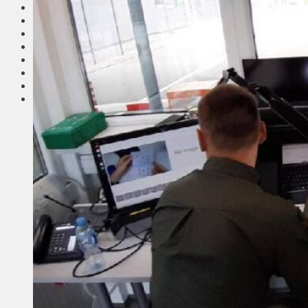
Соседи
Транспорт
Выбор читателей
Калейдоскоп
Армия
Сейм Литвы
Культура
Больше
Фоторепортаж
Туризм
ЛК рекомендует
Сеньорам
Образование
Здравоохранение
Экология
Происшествия
Приграничье
Деньги
Визиты
Выборы
Агроновости
Едим дома
Ищу семью