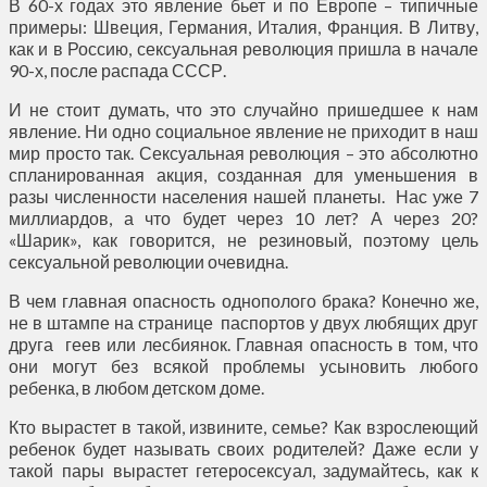
В 60-х годах это явление бьет и по Европе – типичные
примеры: Швеция, Германия, Италия, Франция. В Литву,
как и в Россию, сексуальная революция пришла в начале
90-х, после распада СССР.
И не стоит думать, что это случайно пришедшее к нам
явление. Ни одно социальное явление не приходит в наш
мир просто так. Сексуальная революция – это абсолютно
спланированная акция, созданная для уменьшения в
разы численности населения нашей планеты. Нас уже 7
миллиардов, а что будет через 10 лет? А через 20?
«Шарик», как говорится, не резиновый, поэтому цель
сексуальной революции очевидна.
В чем главная опасность однополого брака? Конечно же,
не в штампе на странице паспортов у двух любящих друг
друга геев или лесбиянок. Главная опасность в том, что
они могут без всякой проблемы усыновить любого
ребенка, в любом детском доме.
Кто вырастет в такой, извините, семье? Как взрослеющий
ребенок будет называть своих родителей? Даже если у
такой пары вырастет гетеросексуал, задумайтесь, как к