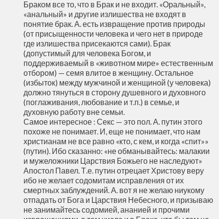
Браком все то, что в Брак и не входит. «Оральный»,
«анальный» и другие излишества не входят в
понятие брак. А. есть извращение против природы
(от присыщенности человека и чего нет в природе
где излишества присекаются сами). Брак
(допустимый для человека Богом, и
поддерживаемый в «животном мире» естественным
отбором) — семя влитое в женщину. Остальное
(избыток) между мужчиной и женщиной (у человека)
должно тянуться в сторону душевного и духовного
(поглаживания, любование и т.п.) в семье, и
духовную работу вне семьи.
Самое интересное : Секс — это пол. А. путин этого
похоже не понимает. И, еще не понимает, что нам
христианам не все равно «кто, с кем, и когда «спит»»
(путин). Ибо сказанно: «не обманывайтесь: малакии
и мужеложники Царствия Божьего не наследуют»
Апостол Павел. Т.е. путин отрецает Христову веру
ибо не желает содомитам исправления от их
смертных заблуждений. А. вот я не желаю ниукому
отпадать от Бога и Царствия Небесного, и призываю
не занимайтесь содомией, ананией и прочими