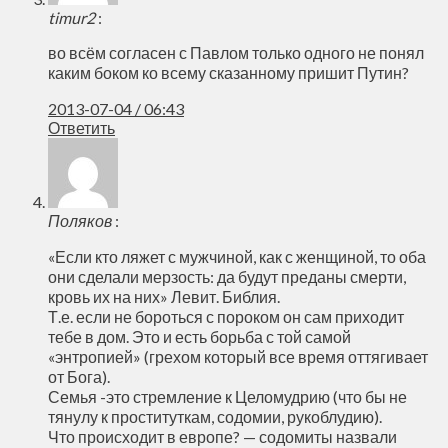
timur2
:
во всём согласен с Павлом только одного не понял
каким боком ко всему сказанному пришит Путин?
2013-07-04 / 06:43
Ответить
Поляков
:
«Если кто ляжет с мужчиной, как с женщиной, то оба
они сделали мерзость: да будут преданы смерти,
кровь их на них» Левит. Библия.
Т.е. если не бороться с пороком он сам приходит
тебе в дом. Это и есть борьба с той самой
«энтропией» (грехом который все время оттягивает
от Бога).
Семья -это стремление к Целомудрию (что бы не
тянулу к проституткам, содомии, рукоблудию).
Что происходит в европе? — содомиты назвали