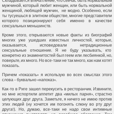
Складывается впечатление, что сейчас быть нормальным
мужчиной, который любит женщин, или быть нормальной
женщиной, любящей мужчин, не модно. Особенно, если
ты тусуешься в элитном обществе, многие представители
которого позиционируют себя именно в качестве
сексуальных меньшинств.
Кроме этого, открываются новые факты из биографий
многих уже ушедших известных личностей, которые,
оказывается, исповедовали нетрадиционные
сексуальные отношение. Я не буду указывать, кто
конкретно из знаменитостей был геем или лесбиянкой, но,
поверьте, их много. Но все-таки не так много, как нам хотят
показать.
Причем «показать» я использую во всех смыслах этого
слова – буквально «напоказ».
Как-то в Риге зашел перекусить в ресторанчик. Извините,
но мне испортили аппетит два «милых парня», страстно
целующих друг друга. Заметьте, я ничего не имею против
этих людей (ну хочется им погонять слюну во рту друг
друга!). Но, думаю, все-таки не надо свои интимные