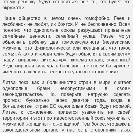
этому ребенку будут относиться все те, кто будет его
окружать?
Наше общество в целом очень гомофобно. Геев и
лесбиянок не любят, их боятся. И не беспочвенно. Всем
понятно, что однополые союзы разрушают привычные
семейные ценности, семейный уклад. Разве могут
объяснить ребенку два гомосексуалиста (независимо
мужчины это физиологически или женщины), что такое
семья. А как эти «родители» будут объяснять своим детям
нашу мировую литературу, кинематограф, живопись?
Ведь мировая культура в большинстве своем базируется
именно на любви, на гетеросексуальных отношениях.
Литва пока, как и большинство стран в мире, считает
однополые браки недопустимыми в своем
законодательстве. Но, поверьте, нетрудно сделать
прогноз: буквально через два-три года, когда в
большинстве стран ЕС однополые браки будут нормой,
Литве, к сожалению, придется узаконить на своей
территории и этот противоестественный союз мужчины с
мужчиной, женщины – с женщиной. Тем более, что даже в
законодетельном органе у нас есть сторонники таких