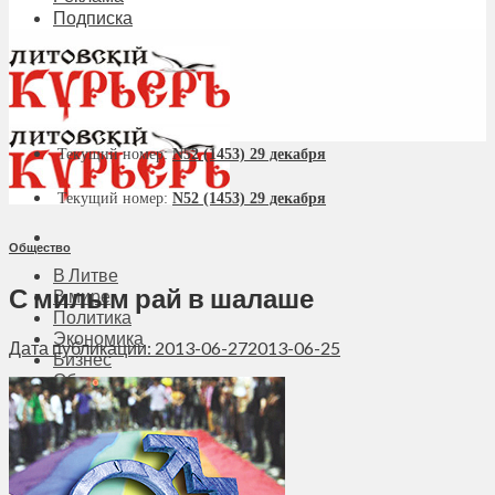
Подписка
Текущий номер:
N52 (1453) 29 декабря
Текущий номер:
N52 (1453) 29 декабря
Общество
В Литве
С милым рай в шалаше
В мире
Политика
Экономика
Дата публикации: 2013-06-27
2013-06-25
Бизнес
Общество
Мнения
Вильнюс
Клайпеда
Висагинас
Регионы