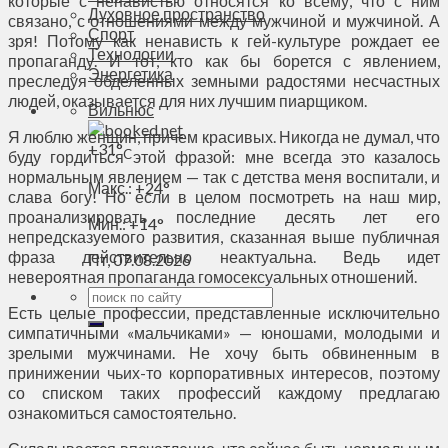
которые с ненавистью относятся ко всему, что с ним
Духовное пространство
связано, с отношениями между мужчиной и мужчиной. А
Спорт
зря! Потому как ненависть к гей-культуре рождает ее
Технологии
пропаганду. И тот, кто как бы борется с явлением,
Энергетика
преследуя обделенных земными радостями несчастных
людей, оказывается для них лучшим пиарщиком.
Вильнюс
Я люблю женщин, причем красивых. Никогда не думал, что
+
31°
C
буду гордиться этой фразой: мне всегда это казалось
нормальным явлением — так с детства меня воспитали, и
Макс.:
+
24°
слава богу! Но если в целом посмотреть на наш мир,
проанализировать последние десять лет его
Мин.:
+
14°
непредсказуемого развития, сказанная выше публичная
фраза действительно неактуальна. Ведь идет
Пт, 07.08.2026
невероятная пропаганда гомосексуальных отношений.
Есть целые профессии, представленные исключительно
симпатичными «мальчиками» — юношами, молодыми и
зрелыми мужчинами. Не хочу быть обвиненным в
принижении чьих-то корпоративных интересов, поэтому
со списком таких профессий каждому предлагаю
ознакомиться самостоятельно.