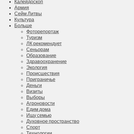
Калейдоскоп
Армия
Сейм Литвы
Культура
Больше
Фоторепортаж
Туризм
ЛК рекомендует
Сеньорам
Образование
Здравоохранение
Экология
Происшествия
Приграничье
Деньги
Визиты
Выборы
Агроновости
Едим дома
Ищу семью
Духовное пространство
Спорт
Технологии