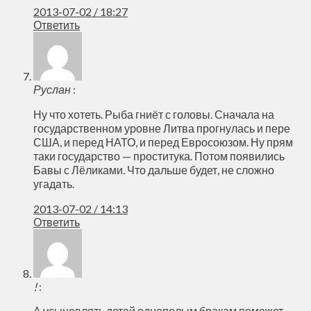
2013-07-02 / 18:27
Ответить
Руслан
:
Ну что хотеть. Рыба гниёт с головы. Сначала на
государственном уровне Литва прогнулась и пере
США, и перед НАТО, и перед Евросоюзом. Ну прям
таки государство — проститука. Потом появились
Бавы с Лёликами. Что дальше будет, не сложно
угадать.
2013-07-02 / 14:13
Ответить
!
:
А усыновлять детей однополым бракам поможет