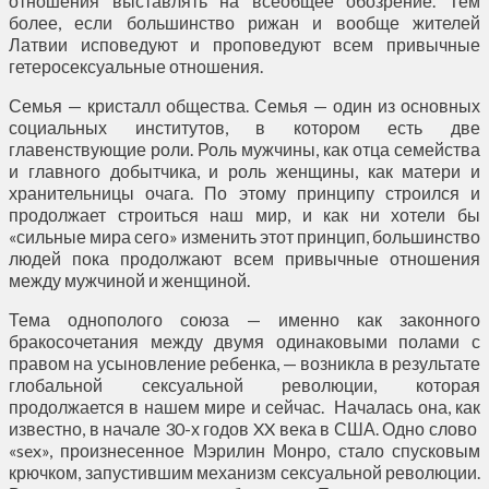
отношения выставлять на всеобщее обозрение. Тем
более, если большинство рижан и вообще жителей
Латвии исповедуют и проповедуют всем привычные
гетеросексуальные отношения.
Семья — кристалл общества. Семья — один из основных
социальных институтов, в котором есть две
главенствующие роли. Роль мужчины, как отца семейства
и главного добытчика, и роль женщины, как матери и
хранительницы очага. По этому принципу строился и
продолжает строиться наш мир, и как ни хотели бы
«сильные мира сего» изменить этот принцип, большинство
людей пока продолжают всем привычные отношения
между мужчиной и женщиной.
Тема однополого союза — именно как законного
бракосочетания между двумя одинаковыми полами с
правом на усыновление ребенка, — возникла в результате
глобальной сексуальной революции, которая
продолжается в нашем мире и сейчас. Началась она, как
известно, в начале 30-х годов XX века в США. Одно слово
«sex», произнесенное Мэрилин Монро, стало спусковым
крючком, запустившим механизм сексуальной революции.