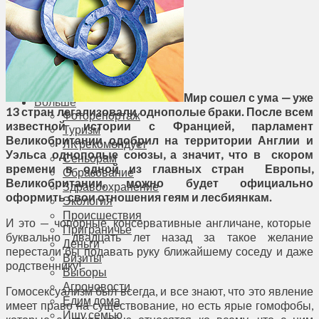
Соседи
Транспорт
Выбор читателей
Калейдоскоп
Армия
Сейм Литвы
Культура
Мир сошел с ума — уже
Больше
13 стран легализовали однополые браки. После всем
Фоторепортаж
известной истории с Францией, парламент
Туризм
Великобритании одобрил на территории Англии и
ЛК рекомендует
Уэльса однополые союзы, а значит, что в скором
Сеньорам
времени в одной из главных стран Европы,
Образование
Великобритании, можно будет официально
Здравоохранение
оформить свои отношения геям и лесбиянкам.
Экология
Происшествия
И это — чопорные, консервативные англичане, которые
Приграничье
буквально двадцать лет назад за такое желание
Деньги
перестали бы подавать руку ближайшему соседу и даже
Визиты
родственнику!
Выборы
Агроновости
Гомосексуализм был всегда, и все знают, что это явление
Едим дома
имеет право на существование, но есть ярые гомофобы,
Ищу семью