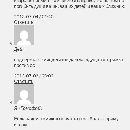
извращениями, в том числе и в Браке, что бы тем не
погибить души ваши, ваших детей и ваших ближних.
2013-07-04 / 01:40
Ответить
Дей
:
поддержка семицветиков далеко идущяя интрижка
против ес
2013-07-02 / 20:02
Ответить
Я - Гомофоб
:
Если начнут гомиков венчать в костёлах — приму
ислам!