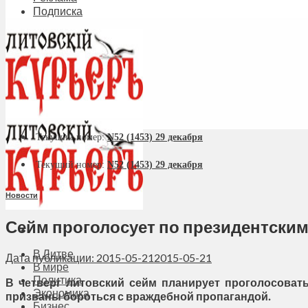
Подписка
Текущий номер:
N52 (1453) 29 декабря
Текущий номер:
N52 (1453) 29 декабря
Новости
Сейм проголосует по президентским
В Литве
Дата публикации: 2015-05-21
2015-05-21
В мире
Политика
В четверг литовский сейм планирует проголосоват
Экономика
призваны бороться с враждебной пропагандой.
Бизнес