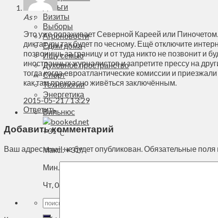
Деньги
Визиты
As
:
Выборы
Это уже попахивает Северной Кареей или Пиночетом. 
Агроновости
диктатуру так будет по чесному. Ещё отключите интер
Едим дома
позвонишь за границу и от туда никто не позвонит и б
Ищу семью
иностранных журналистов и запретите прессу на других
Духовное пространство
тогда когда евроатлантические комиссии и приезжали
Спорт
как там прекрасно живёться заключённым.
Технологии
Энергетика
2015-05-21 / 13:29
Ответить
Вильнюс
Добавить комментарий
+
31°
C
Ваш адрес email не будет опубликован.
Обязательные поля
Макс.:
+
31°
Мин.:
+
21°
Чт, 06.08.2026