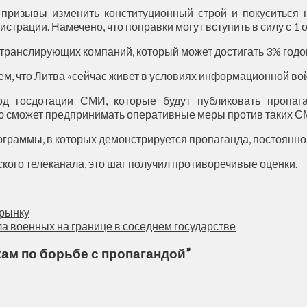
призывы изменить конституционный строй и покуситься н
страции. Намечено, что поправки могут вступить в силу с 1 
транслирующих компаний, который может достигать 3% годо
м, что Литва «сейчас живет в условиях информационной во
 год госдотации СМИ, которые будут публиковать проп
ию сможет предпринимать оперативные меры против таких С
ограммы, в которых демонстрируется пропаганда, постоянно 
кого телеканала, это шаг получил противоречивые оценки.
 рынку
ла военных на границе в соседнем государстве
ам по борьбе с пропагандой
”