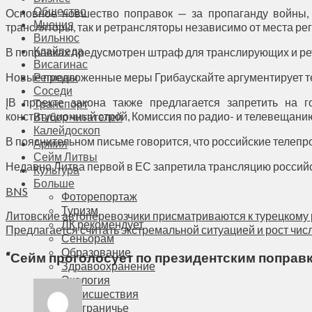
Общество
Основное новшество поправок — за пропаганду войны, 
Мнения
трансляторы, так и ретрансляторы независимо от места реги
Вильнюс
Клайпеда
В поправках предусмотрен штраф для транслирующих и ре
Висагинас
Новые предложенные меры Грибаускайте аргументирует те
Регионы
Соседи
ĮВ проекте закона также предлагается запретить на
Транспорт
конституционный строй, Комиссия по радио- и телевещан
Выбор читателей
Калейдоскоп
В пояснительном письме говорится, что российские телепр
Армия
Сейм Литвы
Недавно Литва первой в ЕС запретила трансляцию российс
Культура
Больше
BNS
Фоторепортаж
Туризм
Литовские автоперевозчики присматриваются к турецкому
ЛК рекомендует
Предлагается считать экстремальной ситуацией и рост чис
Сеньорам
Образование
“
Сейм проголосует по президентским поправк
Здравоохранение
Экология
Происшествия
Приграничье