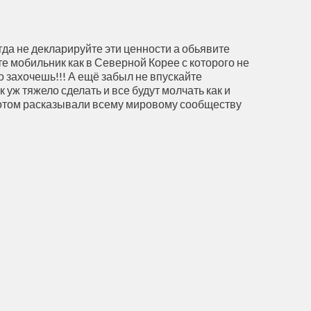
гда не декларируйте эти ценности а обьявите
те мобильник как в Северной Корее с которого не
то захочешь!!! А ещё забыл не впускайте
 уж тяжело сделать и все будут молчать как и
 потом расказывали всему мировому сообществу