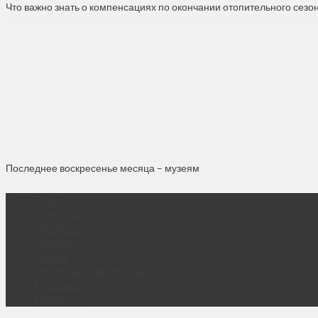
Что важно знать о компенсациях по окончании отопительного сезо
Последнее воскресенье месяца – музеям
О нас
Контакты
Объявления
Афиша
Архив
Правовая информация
Реклама
Подписка