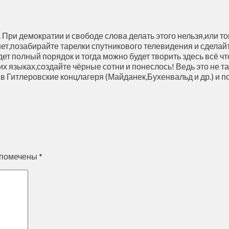
При демократии и свободе слова делать этого нельзя,или то
нет,позабирайте тарелки спутникового телевидения и сделай
удет полный порядок и тогда можно будет творить здесь всё ч
 языках,создайте чёрные сотни и понеслось! Ведь это не так
 в Гитлеровские концлагеря (Майданек,Бухенвальд и др.) и
 помечены
*