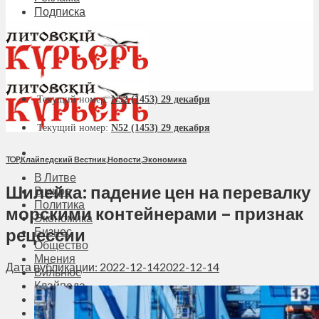
Подписка
Текущий номер:
N52 (1453) 29 декабря
Текущий номер:
N52 (1453) 29 декабря
TOP
,
Клайпедский Вестник
,
Новости
,
Экономика
В Литве
Шилейка: падение цен на перевалку
В мире
Политика
морскими контейнерами – признак
Экономика
рецессии
Бизнес
Общество
Мнения
Дата публикации: 2022-12-14
2022-12-14
Вильнюс
Клайпеда
Висагинас
Регионы