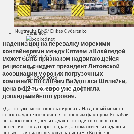
Духовное пространство
Спорт
Технологии
Энергетика
Nuotrauka BNS/ Erikas Ovčarenko
Вильнюс
Падение цен на перевалку морскими
+
21°
C
контейнерами между Китаем и Клайпедой
Макс.:
+
25°
может быть признаком надвигающейся
рецессии, считает президент Литовской
Мин.:
+
12°
ассоциации морских погрузочных
Вс, 09.08.2026
компаний. По словам Вайдотаса Шилейки,
цена в 1,2 тыс. евро уже достигла
допандемийного уровня.
«Да, это уже можно констатировать. На данный момент
спрос падает, что является основным фактором. Корабли
не заполняются, цены падают, это один из признаков
рецессии – когда спрос падает, автоматически падают и
цены», – заявил в среду журналистам в Клайпеде