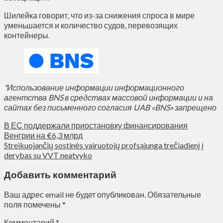
Шилейка говорит, что из-за снижения спроса в мире
уменьшается и количество судов, перевозящих
контейнеры.
*Использование информации информационного
агентства BNS в средствах массовой информации и на
сайтах без письменного согласия UAB «BNS» запрещено
В ЕС поддержали приостановку финансирования
Венгрии на €6,3 млрд
Streikuojančių sostinės vairuotojų profsąjunga trečiadienį į
derybas su VVT neatvyko
Добавить комментарий
Ваш адрес email не будет опубликован.
Обязательные
поля помечены
*
Комментарий
*