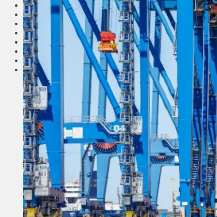
Соседи
Транспорт
Выбор читателей
Калейдоскоп
Армия
Сейм Литвы
Культура
Больше
Фоторепортаж
Туризм
ЛК рекомендует
Сеньорам
Образование
Здравоохранение
Экология
Происшествия
Приграничье
Деньги
Визиты
Выборы
Агроновости
Едим дома
Ищу семью