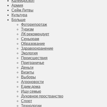
Калейдоскоп
Армия
Сейм Литвы
Культура
Больше
Фоторепортаж
Туризм
ЛК рекомендует
Сеньорам
Образование
Здравоохранение
Экология
Происшествия
Приграничье
Деньги
Визиты
Выборы
Агроновости
Едим дома
Ищу семью
Духовное пространство
Спорт
Технологии