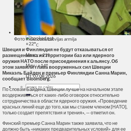
Духовное пространство
Спорт
Технологии
Энергетика
Вильнюс
Фото flickr.com/Latvijas armija
+
22°
C
Швеция и Финляндия не будут отказываться от
Макс.:
+
22°
размещения на их территории баз или ядерного
оружия НАТО после присоединения к альянсу. Об
Мин.:
+
14°
этом заявили глава вооруженных сил Швеции
Микаэль Байден и премьер Финляндии Санна Марин,
Пт, 07.08.2026
сообщает Bloomberg.
По словам Байдена, Швеции лучше на начальном этапе
воздерживаться от каких-либо оговорок относительно
сотрудничества в области ядерного оружия. «Проведение
красных линий еще до того, как мы станем членом [НАТО],
только создает препятствия и трения», — отметил он.
Финский премьер Санна Марин также заявила, что не
должно быть «никаких предварительных условий» для ее