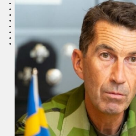
Соседи
Транспорт
Выбор читателей
Калейдоскоп
Армия
Сейм Литвы
Культура
Больше
Фоторепортаж
Туризм
ЛК рекомендует
Сеньорам
Образование
Здравоохранение
Экология
Происшествия
Приграничье
Деньги
Визиты
Выборы
Агроновости
Едим дома
Ищу семью