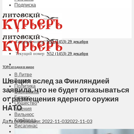
Подписка
Текущий номер:
N52 (1453) 29 декабря
Текущий номер:
N52 (1453) 29 декабря
TOP
,
Сегодня в мире
В Литве
Швеция вслед за Финляндией
В мире
Политика
заявила, что не будет отказываться
Экономика
от размещения ядерного оружия
Бизнес
Общество
НАТО
Мнения
Вильнюс
Клайпеда
Дата публикации: 2022-11-03
2022-11-03
Висагинас
Регионы