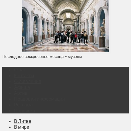
Последнее воскресенье месяца – музеям
О нас
Контакты
Объявления
Афиша
Архив
Правовая информация
Реклама
Подписка
В Литве
В мире