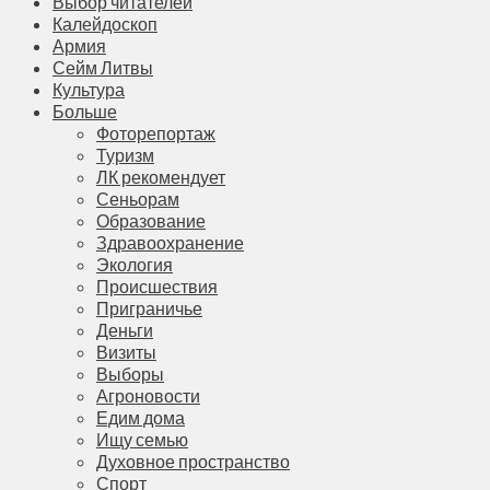
Выбор читателей
Калейдоскоп
Армия
Сейм Литвы
Культура
Больше
Фоторепортаж
Туризм
ЛК рекомендует
Сеньорам
Образование
Здравоохранение
Экология
Происшествия
Приграничье
Деньги
Визиты
Выборы
Агроновости
Едим дома
Ищу семью
Духовное пространство
Спорт