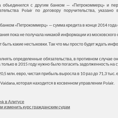
да объединился с другим банком — «Петрокоммерц» и пер
тельства Polair по договору поручительства, указано 
банком «Петрокоммерц» — сумма кредита в конце 2014 года с
пания пока не получала никакой информации из московского 
 быть какие нестыковки. Так что мы просто будет ждать инфо
ыполнять определенные обязательства, в противном случае о
только в 2015 году нужно было погасить задолженность на су
,5 млн. евро, чистая прибыль выросла в 10 раз до 71,3 тыс. 
Vaidana, которая находится в косвенном управлении Polair.
nk в Алитусе
и изменить курс гражданским судам