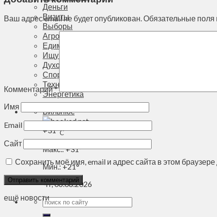
Деньги
Визиты
Ваш адрес email не будет опубликован.
Обязательные поля
Выборы
Агроновости
Едим дома
Ищу семью
Духовное пространство
Спорт
Технологии
Комментарий
*
Энергетика
Имя
Вильнюс
Email
+
31°
C
Сайт
Макс.:
+
31°
Сохранить моё имя, email и адрес сайта в этом браузе
Мин.:
+
21°
Чт, 06.08.2026
ещё новости