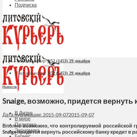
Подписка
Текущий номер:
N52 (1453) 29 декабря
Текущий номер:
N52 (1453) 29 декабря
Новости
Snaige, возможно, придется вернуть к
В Литве
Дата публикации: 2015-09-07
2015-09-07
В мире
Политика
Вполне возможно, что контролируемой российской г
Экономика
Snaige придется вернуть российскому банку кредит в р
Бизнес