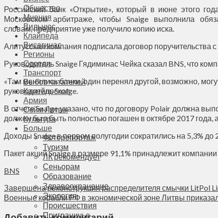
Общество
Российский банк «Открытие», который в июне этого го
Мнения
Московском арбитраже, чтобы Snaige выполнила обяза
Вильнюс
словам, предприятие уже получило копию иска.
Клайпеда
Висагинас
Алитусская компания подписала договор поручительства с 
Регионы
Соседи
Руководитель Snaige Гядиминас Чейка сказал BNS, что ком
Транспорт
«Там менялись банки, один перенял другой, возможно, могут
Выбор читателей
руководитель Snaige.
Калейдоскоп
Армия
В отчете Snaige указано, что по договору Polair должна в
Сейм Литвы
должен был быть полностью погашен в октябре 2017 года, а 
Культура
Больше
Доходы Snaige в первом полугодии сократились на 5,3% до 20
Фоторепортаж
Туризм
Пакет акций Snaige в размере 91,1% принадлежит компании 
ЛК рекомендует
Сеньорам
BNS
Образование
Здравоохранение
Завершена реконструкция распределителя смычки LitPol Li
Экология
Военные корабли РФ в экономической зоне Литвы приказал
Происшествия
Приграничье
Добавить комментарий