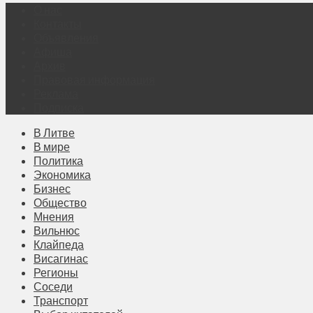
О нас
Контакты
Объявления
Афиша
Архив
Правовая информация
Реклама
Подписка
В Литве
В мире
Политика
Экономика
Бизнес
Общество
Мнения
Вильнюс
Клайпеда
Висагинас
Регионы
Соседи
Транспорт