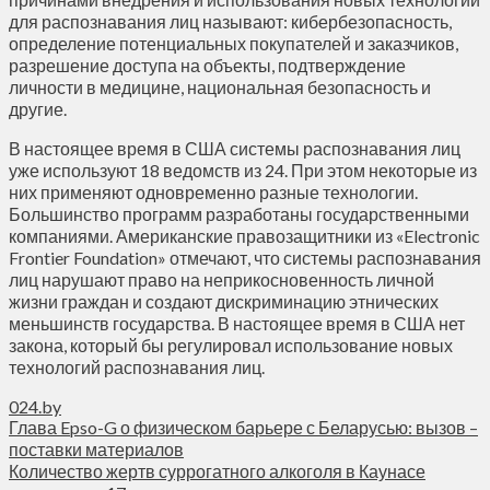
для распознавания лиц называют: кибербезопасность,
определение потенциальных покупателей и заказчиков,
разрешение доступа на объекты, подтверждение
личности в медицине, национальная безопасность и
другие.
В настоящее время в США системы распознавания лиц
уже используют 18 ведомств из 24. При этом некоторые из
них применяют одновременно разные технологии.
Большинство программ разработаны государственными
компаниями. Американские правозащитники из «Electronic
Frontier Foundation» отмечают, что системы распознавания
лиц нарушают право на неприкосновенность личной
жизни граждан и создают дискриминацию этнических
меньшинств государства. В настоящее время в США нет
закона, который бы регулировал использование новых
технологий распознавания лиц.
024.by
Глава Epso-G о физическом барьере с Беларусью: вызов –
поставки материалов
Количество жертв суррогатного алкоголя в Каунасе