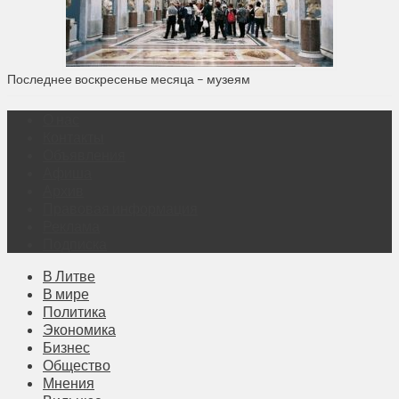
Последнее воскресенье месяца – музеям
О нас
Контакты
Объявления
Афиша
Архив
Правовая информация
Реклама
Подписка
В Литве
В мире
Политика
Экономика
Бизнес
Общество
Мнения