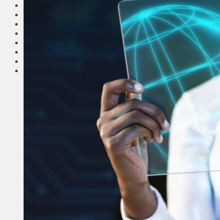
Соседи
Транспорт
Выбор читателей
Калейдоскоп
Армия
Сейм Литвы
Культура
Больше
Фоторепортаж
Туризм
ЛК рекомендует
Сеньорам
Образование
Здравоохранение
Экология
Происшествия
Приграничье
Деньги
Визиты
Выборы
Агроновости
Едим дома
Ищу семью