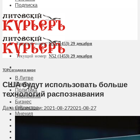
Подписка
Текущий номер:
N52 (1453) 29 декабря
Текущий номер:
N52 (1453) 29 декабря
TOP
,
Сегодня в мире
В Литве
США будут использовать больше
В мире
Политика
технологий распознавания
Экономика
Бизнес
Общество
Дата публикации: 2021-08-27
2021-08-27
Мнения
Вильнюс
Клайпеда
Висагинас
Регионы