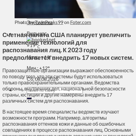
Духовное пространство
Спорт
Технологии
Photo by
TwinPeaks99
on
Foter.com
Энергетика
Вильнюс
Счетная палата США планирует увеличить
применение технологий для
+
19°
C
распознавания лиц. К 2023 году
предполагается внедрить 17 новых систем.
Макс.:
+
19°
Мин.:
+
12°
Правозащитные организации выражают обеспокоенность
по поводу того, что эти системы будут использоваться
Сб, 08.08.2026
только правоохранительными органами. Ведомства
обороны, внутренних дел, национальной безопасности
страны, юстиции и другие намерены внедрить 17
различных систем для распознавания.
В настоящее время специалисты ведомств изучают
возможности программ. Например, алгоритмы
распознавания оттенков кожи и данные об ошибочных
совпадениях в процессе распознавания лиц. Основными
причинами внедрения и использования новых технологий