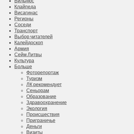
Вильнюс
Клайпеда
Висагинас
Регионы
Соседи
Транспорт
Выбор читателей
Калейдоскоп
Армия
Сейм Литвы
Культура
Больше
Фоторепортаж
Туризм
ЛК рекомендует
Сеньорам
Образование
Здравоохранение
Экология
Происшествия
Приграничье
Деньги
Визиты