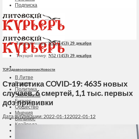
Подписка
Текущий номер:
N52 (1453) 29 декабря
Текущий номер:
N52 (1453) 29 декабря
TOP
,
Здравоохранение
,
Новости
В Литве
Статистика COVID-19: 4635 новых
В мире
Политика
случаев, 6 смертей, 1,1 тыс. первых
Экономика
доз прививки
Бизнес
Общество
Мнения
Дата публикации: 2022-01-12
2022-01-12
Вильнюс
Клайпеда
Висагинас
Регионы