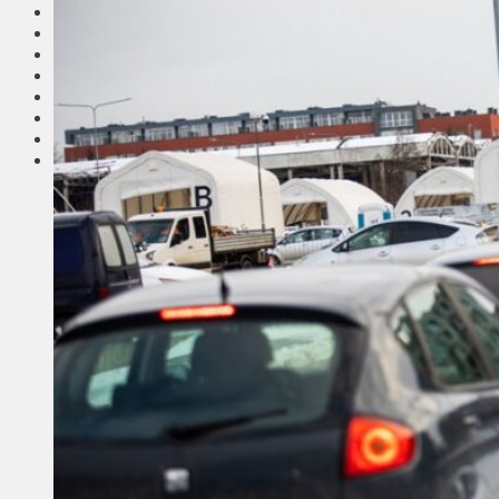
Соседи
Транспорт
Выбор читателей
Калейдоскоп
Армия
Сейм Литвы
Культура
Больше
Фоторепортаж
Туризм
ЛК рекомендует
Сеньорам
Образование
Здравоохранение
Экология
Происшествия
Приграничье
Деньги
Визиты
Выборы
Агроновости
Едим дома
Ищу семью