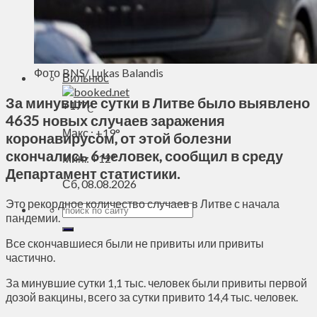
Духовное пространство
Спорт
Технологии
Энергетика
Фото BNS/ Lukas Balandis
Вильнюс
За минувшие сутки в Литве было выявлено
+
17°
C
4635 новых случаев заражения
Макс.:
+
19°
коронавирусом, от этой болезни
скончались 6 человек, сообщил в среду
Мин.:
+
12°
Департамент статистики.
Сб, 08.08.2026
Это рекордное количество случаев в Литве с начала
пандемии.
Все скончавшиеся были не привиты или привиты
частично.
За минувшие сутки 1,1 тыс. человек были привиты первой
дозой вакцины, всего за сутки привито 14,4 тыс. человек.