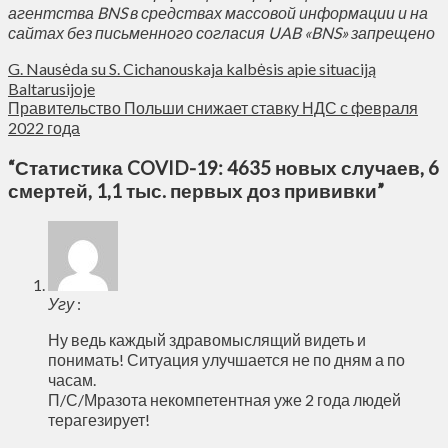
агентства BNS в средствах массовой информации и на
сайтах без письменного согласия UAB «BNS» запрещено
G. Nausėda su S. Cichanouskaja kalbėsis apie situaciją
Baltarusijoje
Правительство Польши снижает ставку НДС с февраля
2022 года
“
Статистика COVID-19: 4635 новых случаев, 6
смертей, 1,1 тыс. первых доз прививки
”
Угу
:
Ну ведь каждый здравомыслящий видеть и
понимать! Ситуация улучшается не по дням а по
часам.
П/С/Мразота некомпетентная уже 2 года людей
терагезирует!