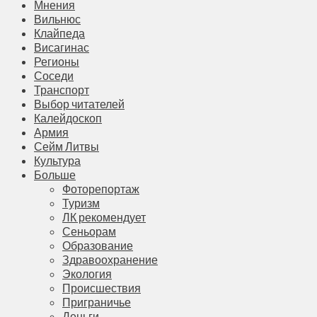
Мнения
Вильнюс
Клайпеда
Висагинас
Регионы
Соседи
Транспорт
Выбор читателей
Калейдоскоп
Армия
Сейм Литвы
Культура
Больше
Фоторепортаж
Туризм
ЛК рекомендует
Сеньорам
Образование
Здравоохранение
Экология
Происшествия
Приграничье
Деньги